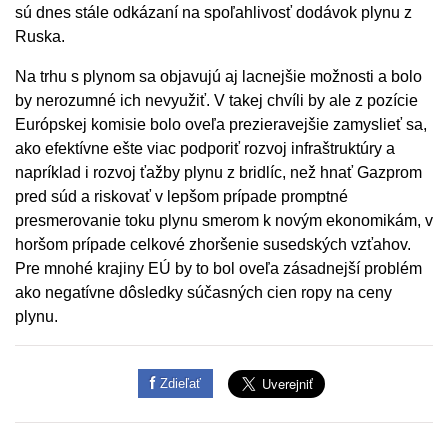
sú dnes stále odkázaní na spoľahlivosť dodávok plynu z
Ruska.
Na trhu s plynom sa objavujú aj lacnejšie možnosti a bolo
by nerozumné ich nevyužiť. V takej chvíli by ale z pozície
Európskej komisie bolo oveľa prezieravejšie zamyslieť sa,
ako efektívne ešte viac podporiť rozvoj infraštruktúry a
napríklad i rozvoj ťažby plynu z bridlíc, než hnať Gazprom
pred súd a riskovať v lepšom prípade promptné
presmerovanie toku plynu smerom k novým ekonomikám, v
horšom prípade celkové zhoršenie susedských vzťahov.
Pre mnohé krajiny EÚ by to bol oveľa zásadnejší problém
ako negatívne dôsledky súčasných cien ropy na ceny
plynu.
Zdieľať