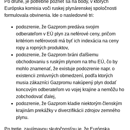
Po druhé, je potrebné pozrieť sa na body, v ktorých
Európska komisia voči ruskej plynárenskej spoločnosti
formulovala obvinenia. Ide o nasledovné tri:
podozrenie, že Gazprom predáva svojim
odberateľom v EÚ plyn za neférové ceny, pričom
kritériom neférovosti má byť ich indexácia na ceny
ropy a ropných produktov,
podozrenie, že Gazprom bráni ďalšiemu
obchodovaniu s ruským plynom na trhu EÚ, čo by
mohlo znamenať, že existuje podozrenie napr. o
existencii zmluvných obmedzení, podľa ktorých
musia zákazníci Gazpromu nakúpený plyn dodať
koncovým odberateľom vo vojej krajine a nemôžu ho
zobchodovať ďalej,
podozrenie, že Gazprom kladie niektorým členským
krajinám prekážky v diverzifikácii zdrojov zemného
plynu.
Po tretie, zaujímavou skutočnosťou je, že Európska