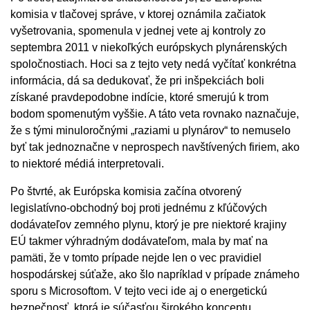
komisia v tlačovej správe, v ktorej oznámila začiatok
vyšetrovania, spomenula v jednej vete aj kontroly zo
septembra 2011 v niekoľkých európskych plynárenských
spoločnostiach. Hoci sa z tejto vety nedá vyčítať konkrétna
informácia, dá sa dedukovať, že pri inšpekciách boli
získané pravdepodobne indície, ktoré smerujú k trom
bodom spomenutým vyššie. A táto veta rovnako naznačuje,
že s tými minuloročnými „raziami u plynárov“ to nemuselo
byť tak jednoznačne v neprospech navštívených firiem, ako
to niektoré médiá interpretovali.
Po štvrté, ak Európska komisia začína otvorený
legislatívno-obchodný boj proti jednému z kľúčových
dodávateľov zemného plynu, ktorý je pre niektoré krajiny
EÚ takmer výhradným dodávateľom, mala by mať na
pamäti, že v tomto prípade nejde len o vec pravidiel
hospodárskej súťaže, ako šlo napríklad v prípade známeho
sporu s Microsoftom. V tejto veci ide aj o energetickú
bezpečnosť, ktorá je súčasťou širokého konceptu