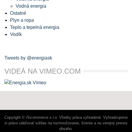
Vodná energia
Ostatné
Plyn a ropa
Teplo a tepelná energia
Vodík
Tweets by @energiask
VIDEÁ NA VIMEO.COM
Copyright © iSicommerce s.r.o. Všetky práva vyhradené. Vyhradzujeme
si právo udeľovať súhlas na rozmnožovanie, šírenie a na verejný prenos
obsahu.