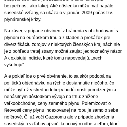
bezpečnosti ako takej. Aké dôsledky môžu mať napäté
susedské vzťahy, sa ukázalo v januári 2009 počas tzv.
plynárenskej krízy.
Na záver, v prípade obvinení z bránenia v obchodovaní s
plynom na európskom trhu a z kladenia prekážok pre
diverzifikáciu zdrojov v niektorých členských krajinách nie
je z pohľadu tretej strany možné zaujať jednoznačný názor.
Ak existujú indície, ktoré tomu napovedajú, „nech
vyšetrujú“.
Ale pokiaľ ide o prvé obvinenie, to sa skôr podobá na
politickú objednávku na rýchle dosiahnutie niečoho, čo
môže byť už v strednodobej v budúcnosti prirodzeným a
nenásilným dôsledkom vývoja na trhu: znížene
veľkoobchodnej ceny zemného plynu. Polemizovať o
férovosti ceny plynu indexovanej na ropu je samo o sebe
neférové. Či už voči Gazpromu ale v prípade zhoršenia
susedských vzťahov aj voči koncovým odberateľom, ktorí