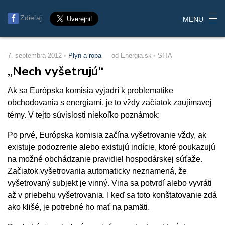
Zdieľaj
MENU
7. septembra 2012
Plyn a ropa
od Energia.sk
SITA
„Nech vyšetrujú“
Ak sa Európska komisia vyjadrí k problematike
obchodovania s energiami, je to vždy začiatok zaujímavej
témy. V tejto súvislosti niekoľko poznámok:
Po prvé, Európska komisia začína vyšetrovanie vždy, ak
existuje podozrenie alebo existujú indície, ktoré poukazujú
na možné obchádzanie pravidiel hospodárskej súťaže.
Začiatok vyšetrovania automaticky neznamená, že
vyšetrovaný subjekt je vinný. Vina sa potvrdí alebo vyvráti
až v priebehu vyšetrovania. I keď sa toto konštatovanie zdá
ako klišé, je potrebné ho mať na pamäti.