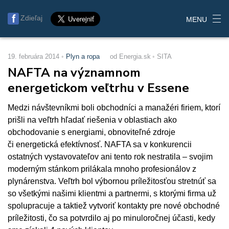
Zdieľaj
MENU
19. februára 2014
Plyn a ropa
od Energia.sk
SITA
NAFTA na významnom
energetickom veľtrhu v Essene
Medzi návštevníkmi boli obchodníci a manažéri firiem, ktorí
prišli na veľtrh hľadať riešenia v oblastiach ako
obchodovanie s energiami, obnoviteľné zdroje
či energetická efektívnosť. NAFTA sa v konkurencii
ostatných vystavovateľov ani tento rok nestratila – svojim
moderným stánkom prilákala mnoho profesionálov z
plynárenstva. Veľtrh bol výbornou príležitosťou stretnúť sa
so všetkými našimi klientmi a partnermi, s ktorými firma už
spolupracuje a taktiež vytvoriť kontakty pre nové obchodné
príležitosti, čo sa potvrdilo aj po minuloročnej účasti, kedy