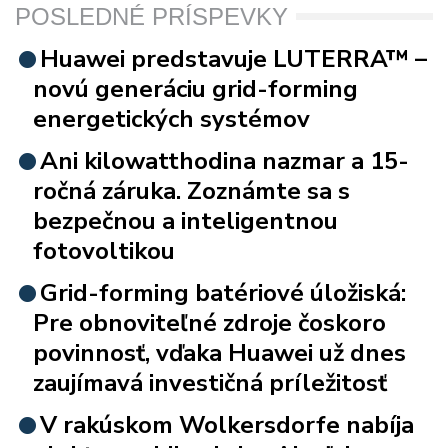
POSLEDNÉ PRÍSPEVKY
Huawei predstavuje LUTERRA™ –
novú generáciu grid-forming
energetických systémov
Ani kilowatthodina nazmar a 15-
ročná záruka. Zoznámte sa s
bezpečnou a inteligentnou
fotovoltikou
Grid-forming batériové úložiská:
Pre obnoviteľné zdroje čoskoro
povinnosť, vďaka Huawei už dnes
zaujímavá investičná príležitosť
V rakúskom Wolkersdorfe nabíja