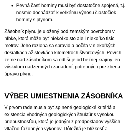
Pevná časť horniny musí byť dostatočne spojená, t.j.
nesmie dochádzať k veľkému výnosu čiastočiek
horniny s plynom.
Zásobník plynu je uložený pod zemským povrchom v
hĺbke, ktorá môže byť niekoľko sto ale i niekoľko tisíc
metrov. Jeho rozloha sa spravidla počíta v niekoľkých
desiatkach až stovkách kilometroch štvorcových. Povrch
zeme nad zásobníkom sa odlišuje od bežnej krajiny len
výskytom nadzemných zariadení, potrebných pre zber a
úpravu plynu.
VÝBER UMIESTNENIA ZÁSOBNÍKA
V prvom rade musia byť splnené geologické kritériá a
existencia vhodných geologických štruktúr s vysokou
priepustnosťou, ktorá je jedným z predpokladov vyšších
vtlačno-ťažobných výkonov. Dôležitá je blízkosť a