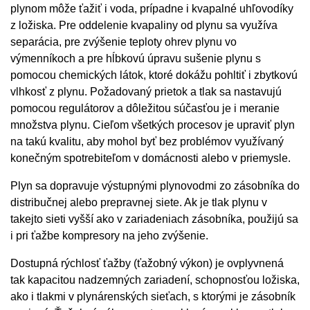
plynom môže ťažiť i voda, prípadne i kvapalné uhľovodíky
z ložiska. Pre oddelenie kvapaliny od plynu sa využíva
separácia, pre zvýšenie teploty ohrev plynu vo
výmenníkoch a pre hĺbkovú úpravu sušenie plynu s
pomocou chemických látok, ktoré dokážu pohltiť i zbytkovú
vlhkosť z plynu. Požadovaný prietok a tlak sa nastavujú
pomocou regulátorov a dôležitou súčasťou je i meranie
množstva plynu. Cieľom všetkých procesov je upraviť plyn
na takú kvalitu, aby mohol byť bez problémov využívaný
konečným spotrebiteľom v domácnosti alebo v priemysle.
Plyn sa dopravuje výstupnými plynovodmi zo zásobníka do
distribučnej alebo prepravnej siete. Ak je tlak plynu v
takejto sieti vyšší ako v zariadeniach zásobníka, použijú sa
i pri ťažbe kompresory na jeho zvýšenie.
Dostupná rýchlosť ťažby (ťažobný výkon) je ovplyvnená
tak kapacitou nadzemných zariadení, schopnosťou ložiska,
ako i tlakmi v plynárenských sieťach, s ktorými je zásobník