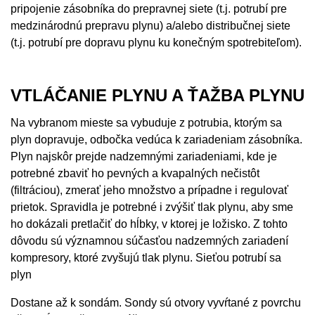
pripojenie zásobníka do prepravnej siete (t.j. potrubí pre
medzinárodnú prepravu plynu) a/alebo distribučnej siete
(t.j. potrubí pre dopravu plynu ku konečným spotrebiteľom).
VTLÁČANIE PLYNU A ŤAŽBA PLYNU
Na vybranom mieste sa vybuduje z potrubia, ktorým sa
plyn dopravuje, odbočka vedúca k zariadeniam zásobníka.
Plyn najskôr prejde nadzemnými zariadeniami, kde je
potrebné zbaviť ho pevných a kvapalných nečistôt
(filtráciou), zmerať jeho množstvo a prípadne i regulovať
prietok. Spravidla je potrebné i zvýšiť tlak plynu, aby sme
ho dokázali pretlačiť do hĺbky, v ktorej je ložisko. Z tohto
dôvodu sú významnou súčasťou nadzemných zariadení
kompresory, ktoré zvyšujú tlak plynu. Sieťou potrubí sa
plyn
Dostane až k sondám. Sondy sú otvory vyvŕtané z povrchu