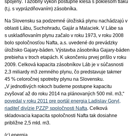
spojený. Ťažobný výkon postupne klesá s poklesom tlaku
(t.j. s vyprázdňovaním) zásobníka.
Na Slovensku sa podzemné úložiská plynu nachádzajú v
oblasti Lábu, Suchohradu, Gajár a Malaciek. V Lábe sa
s uskladňovaním plynu začalo v roku 1973, v roku 2008
bolo spoločnosťou Nafta, a.s. uvedené do prevádzky
úložisko Gajary-báden. Výstavba zásobníka Gajary-báden
prebieha v troch etapách. K ukončeniu prvej prišlo v roku
2009. Celková kapacita zásobníkov Láb je v súčasnosti
2,3 miliardy m3 zemného plynu, čo predstavuje takmer
45 % celoročnej spotreby plynu na Slovensku.
„V jednotlivých rokoch budeme postupne kapacitu
zvyšovať až do roku 2014 na plánovaných 500 mil. m3,“
povedal v roku 2011 pre portál energia Ladislav Goryl,
riaditeľ divízie PZZP spoločnosti Nafta
. Celková
skladovacia kapacita spoločnosti Nafta tak dosiahne
približne 2,5 mld. m3.
(c) energia