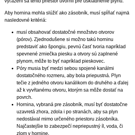
vyťažení sa tento priestor uvoľnil pre uskladnenie plynu.
Aby hornina mohla slúžiť ako zásobník, musí spĺňať najmä
nasledovné kritériá:
musí obsahovať dostatočné množstvo otvorov
(pórov). Zjednodušene si možno takú horninu
predstaviť ako špongiu, pevnú časť tvoria napríklad
spevnené zrniečka piesku a otvory sú zaplnené
plynom, môže to byť napríklad pieskovec.
Póry musia byť medzi sebou spojené kanálmi
dostatočného rozmeru, aby bola priepustná. Plyn
tečie z jedného otvoru kanálikom do druhého a ďalej
až k vyvŕtanému otvoru, ktorým sa môže dostať na
povrch.
Hornina, vybraná pre zásobník, musí byť dostatočne
uzavretá zhora, zdola i po stranách, aby sa plyn
nedostával mimo určeného priestoru zásobníka.
Najčastejšie to zabezpečí nepriepustný íl, voda, či
zlom v hornine.