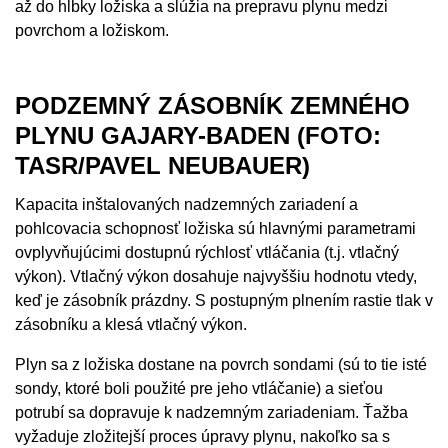
až do hĺbky ložiska a slúžia na prepravu plynu medzi
povrchom a ložiskom.
PODZEMNÝ ZÁSOBNÍK ZEMNÉHO
PLYNU GAJARY-BADEN (FOTO:
TASR/PAVEL NEUBAUER)
Kapacita inštalovaných nadzemných zariadení a
pohlcovacia schopnosť ložiska sú hlavnými parametrami
ovplyvňujúcimi dostupnú rýchlosť vtláčania (t.j. vtlačný
výkon). Vtlačný výkon dosahuje najvyššiu hodnotu vtedy,
keď je zásobník prázdny. S postupným plnením rastie tlak v
zásobníku a klesá vtlačný výkon.
Plyn sa z ložiska dostane na povrch sondami (sú to tie isté
sondy, ktoré boli použité pre jeho vtláčanie) a sieťou
potrubí sa dopravuje k nadzemným zariadeniam. Ťažba
vyžaduje zložitejší proces úpravy plynu, nakoľko sa s