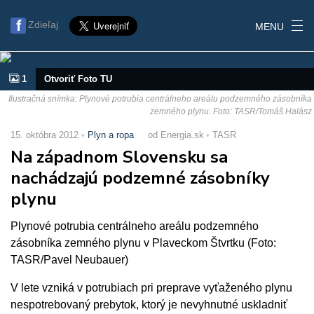
Zdieľaj
MENU
1
Otvoriť Foto TU
Ilustračná snímka: Plynové potrubia centrálneho areálu podzemného zásobníka
zemného plynu. Foto: TASR/Tomáš Halász
15. októbra 2012
Plyn a ropa
od Energia.sk
TASR
Na západnom Slovensku sa
nachádzajú podzemné zásobníky
plynu
Plynové potrubia centrálneho areálu podzemného
zásobníka zemného plynu v Plaveckom Štvrtku (Foto:
TASR/Pavel Neubauer)
V lete vzniká v potrubiach pri preprave vyťaženého plynu
nespotrebovaný prebytok, ktorý je nevyhnutné uskladniť