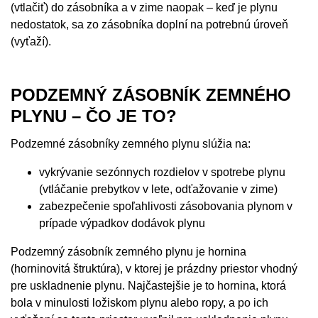
(vtlačiť) do zásobníka a v zime naopak – keď je plynu
nedostatok, sa zo zásobníka doplní na potrebnú úroveň
(vyťaží).
PODZEMNÝ ZÁSOBNÍK ZEMNÉHO
PLYNU – ČO JE TO?
Podzemné zásobníky zemného plynu slúžia na:
vykrývanie sezónnych rozdielov v spotrebe plynu
(vtláčanie prebytkov v lete, odťažovanie v zime)
zabezpečenie spoľahlivosti zásobovania plynom v
prípade výpadkov dodávok plynu
Podzemný zásobník zemného plynu je hornina
(horninovitá štruktúra), v ktorej je prázdny priestor vhodný
pre uskladnenie plynu. Najčastejšie je to hornina, ktorá
bola v minulosti ložiskom plynu alebo ropy, a po ich