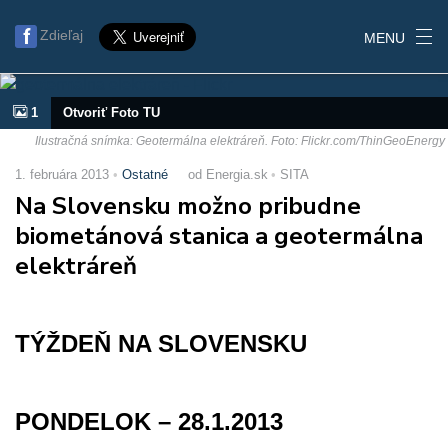
Zdieľaj
MENU
1
Otvoriť Foto TU
Ilustračná snímka: Geotermálna elektráreň. Foto: Flickr.com/ThinGeoEnergy
1. februára 2013
Ostatné
od Energia.sk
SITA
Na Slovensku možno pribudne
biometánová stanica a geotermálna
elektráreň
TÝŽDEŇ NA SLOVENSKU
PONDELOK – 28.1.2013