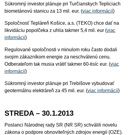
Súkromný investor plánuje pri Turčianskych Tepliciach
biometánovú stanicu za 13 mil. eur. (
viac informácií
)
Spoločnosť Tepláreň Košice, a.s. (TEKO) chce dať na
likvidáciu popolčeka z uhlia takmer 5,4 mil. eur (
viac
informácií
)
Regulované spoločnosti v minulom roku často dodali
svojim zákazníkom energie za neschválenú cenu.
Odberateľom tak musia vrátiť takmer 60-tisíc eur. (
viac
informácií
)
Súkromný investor plánuje pri Trebišove vybudovať
geotermálnu elektráreň za 45 mil. eur. (
viac informácií
)
STREDA – 30.1.2013
Poslanci Národnej rady SR (NR SR) schválili novelu
zákona o podpore obnoviteľných zdrojov energií (OZE).