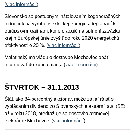
(
viac informácií
)
Slovensko sa postupným inštalovaním kogeneračných
jednotiek na výrobu elektrickej energie a tepla radí k
európskym krajinám, ktoré pracujú na splnení záväzku
krajín Európskej únie zvýšiť do roku 2020 energetickú
efektívnosť o 20 %. (
viac informácií
)
Malatinský má vládu o dostavbe Mochoviec opäť
informovať do konca marca (
viac informácií
)
ŠTVRTOK – 31.1.2013
Štát, ako 34-percentný akcionár, môže zatiaľ rátať s
vyplácaním dividend zo Slovenských elektrární, a.s. (SE)
až v roku 2018, predražuje sa dostavba atómovej
elektrárne Mochovce. (
viac informácií
)