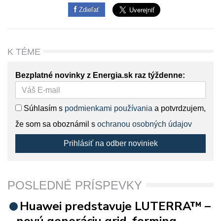
Zdieľať
K TÉME
Bezplatné novinky z Energia.sk raz týždenne:
Súhlasím s
podmienkami používania
a potvrdzujem,
že som sa oboznámil s
ochranou osobných údajov
Prihlásiť na odber noviniek
POSLEDNÉ PRÍSPEVKY
Huawei predstavuje LUTERRA™ –
novú generáciu grid-forming