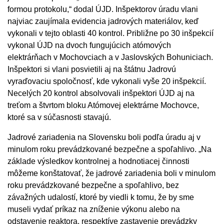
formou protokolu,“ dodal ÚJD. Inšpektorov úradu vlani
najviac zaujímala evidencia jadrových materiálov, keď
vykonali v tejto oblasti 40 kontrol. Približne po 30 inšpekcií
vykonal ÚJD na dvoch fungujúcich atómových
elektrárňach v Mochovciach a v Jaslovských Bohuniciach.
Inšpektori si vlani posvietili aj na štátnu Jadrovú
vyraďovaciu spoločnosť, kde vykonali vyše 20 inšpekcií.
Necelých 20 kontrol absolvovali inšpektori ÚJD aj na
treťom a štvrtom bloku Atómovej elektrárne Mochovce,
ktoré sa v súčasnosti stavajú.
Jadrové zariadenia na Slovensku boli podľa úradu aj v
minulom roku prevádzkované bezpečne a spoľahlivo. „Na
základe výsledkov kontrolnej a hodnotiacej činnosti
môžeme konštatovať, že jadrové zariadenia boli v minulom
roku prevádzkované bezpečne a spoľahlivo, bez
závažných udalostí, ktoré by viedli k tomu, že by sme
museli vydať príkaz na zníženie výkonu alebo na
odstavenie reaktora, respektíve zastavenie prevádzky