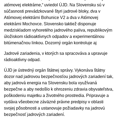
atómovej elektrárne,“ uviedol ÚJD. Na Slovensku sú v
súčasnosti prevádzkované štyri jadrové bloky, dva v
Atómovej elektrárni Bohunice V2 a dva v Atómovej
elektrárni Mochovce. Slovensko taktiež disponuje
medziskladom vyhoretého jadrového paliva, republikovým
úložiskom rádioaktívnych odpadov a experimentálnou
bitúmenačnou linkou. Dozorný orgán kontroluje aj
Jadrové zariadenia, v ktorých sa spracováva a upravuje
rádioaktívny odpad.
ÚJD je ústredný orgán štátnej správy. Vykonáva štátny
dozor nad jadrovou bezpečnosťou jadrových zariadení tak,
aby jadrová energia na Slovensku bola využívaná
bezpečne a aby nedošlo k ohrozeniu zdravia obyvateľstva,
poškodeniu majetku a životného prostredia. Pripravuje a
vydáva všeobecne záväzné právne predpisy v oblasti
svojej pôsobnosti a ustanovuje požiadavky na jadrovú
bezpečnosť jadrových zariadení.