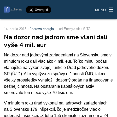
Zdieľaj
MENU
14. apríla 2013
Jadrová energia
od Energia.sk
SITA
Na dozor nad jadrom sme vlani dali
vyše 4 mil. eur
Na dozor nad jadrovými zariadeniami na Slovensku sme v
minulom roku dali viac ako 4 mil. eur. Toľko minul počas
vlaňajška na výkon svojej funkcie Úrad jadrového dozoru
SR (ÚJD). Ako vyplýva zo správy o činnosti ÚJD, takmer
všetky prostriedky vynaložil dozorný orgán na financovanie
bežnej činnosti. Na obstaranie kapitálových aktív
smerovalo len niečo vyše 70 tisíc eur.
V minulom roku úrad vykonal na jadrových zariadeniach
na Slovensku 179 inšpekcií, čo je medziročne viac o
jedenásť inšpekcií. „Z toho 155 skončilo záznamom a 24