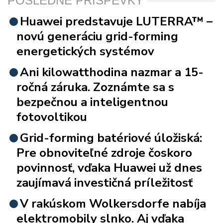
POSLEDNÉ PRÍSPEVKY
Huawei predstavuje LUTERRA™ –
novú generáciu grid-forming
energetických systémov
Ani kilowatthodina nazmar a 15-
ročná záruka. Zoznámte sa s
bezpečnou a inteligentnou
fotovoltikou
Grid-forming batériové úložiská:
Pre obnoviteľné zdroje čoskoro
povinnosť, vďaka Huawei už dnes
zaujímavá investičná príležitosť
V rakúskom Wolkersdorfe nabíja
elektromobily slnko. Aj vďaka