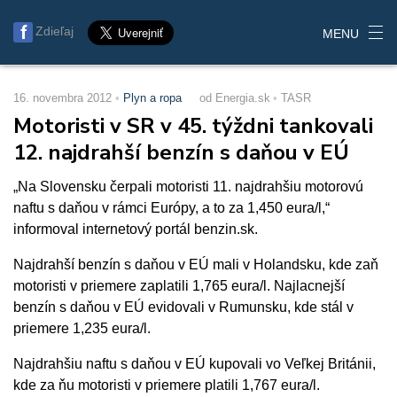
Zdieľaj
MENU
16. novembra 2012
Plyn a ropa
od Energia.sk
TASR
Motoristi v SR v 45. týždni tankovali
12. najdrahší benzín s daňou v EÚ
„Na Slovensku čerpali motoristi 11. najdrahšiu motorovú
naftu s daňou v rámci Európy, a to za 1,450 eura/l,“
informoval internetový portál benzin.sk.
Najdrahší benzín s daňou v EÚ mali v Holandsku, kde zaň
motoristi v priemere zaplatili 1,765 eura/l. Najlacnejší
benzín s daňou v EÚ evidovali v Rumunsku, kde stál v
priemere 1,235 eura/l.
Najdrahšiu naftu s daňou v EÚ kupovali vo Veľkej Británii,
kde za ňu motoristi v priemere platili 1,767 eura/l.