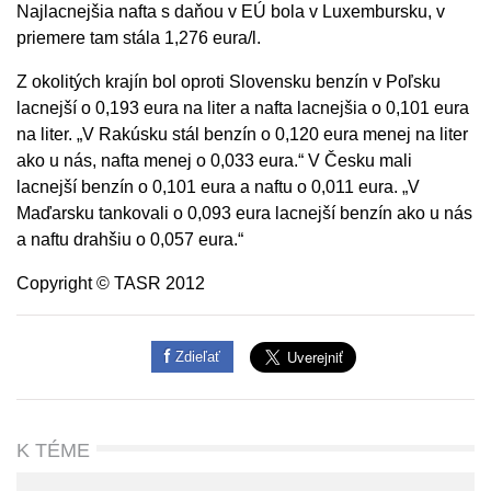
Najlacnejšia nafta s daňou v EÚ bola v Luxembursku, v
priemere tam stála 1,276 eura/l.
Z okolitých krajín bol oproti Slovensku benzín v Poľsku
lacnejší o 0,193 eura na liter a nafta lacnejšia o 0,101 eura
na liter. „V Rakúsku stál benzín o 0,120 eura menej na liter
ako u nás, nafta menej o 0,033 eura.“ V Česku mali
lacnejší benzín o 0,101 eura a naftu o 0,011 eura. „V
Maďarsku tankovali o 0,093 eura lacnejší benzín ako u nás
a naftu drahšiu o 0,057 eura.“
Copyright © TASR 2012
Zdieľať
K TÉME