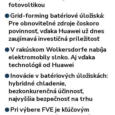
fotovoltikou
Grid-forming batériové úložiská:
Pre obnoviteľné zdroje čoskoro
povinnosť, vďaka Huawei už dnes
zaujímavá investičná príležitosť
V rakúskom Wolkersdorfe nabíja
elektromobily slnko. Aj vďaka
technológii od Huawei
Inovácie v batériových úložiskách:
hybridné chladenie,
bezkonkurenčná účinnosť,
najvyššia bezpečnosť na trhu
Pri výbere FVE je kľúčovým