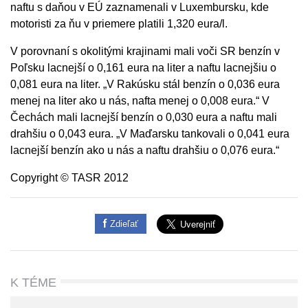
naftu s daňou v EÚ zaznamenali v Luxembursku, kde
motoristi za ňu v priemere platili 1,320 eura/l.
V porovnaní s okolitými krajinami mali voči SR benzín v
Poľsku lacnejší o 0,161 eura na liter a naftu lacnejšiu o
0,081 eura na liter. „V Rakúsku stál benzín o 0,036 eura
menej na liter ako u nás, nafta menej o 0,008 eura.“ V
Čechách mali lacnejší benzín o 0,030 eura a naftu mali
drahšiu o 0,043 eura. „V Maďarsku tankovali o 0,041 eura
lacnejší benzín ako u nás a naftu drahšiu o 0,076 eura.“
Copyright © TASR 2012
Zdieľať
K TÉME