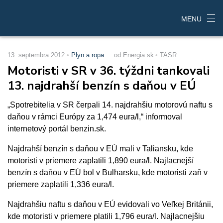
MENU
13. septembra 2012
Plyn a ropa
od Energia.sk
TASR
Motoristi v SR v 36. týždni tankovali
13. najdrahší benzín s daňou v EÚ
„Spotrebitelia v SR čerpali 14. najdrahšiu motorovú naftu s
daňou v rámci Európy za 1,474 eura/l,“ informoval
internetový portál benzin.sk.
Najdrahší benzín s daňou v EÚ mali v Taliansku, kde
motoristi v priemere zaplatili 1,890 eura/l. Najlacnejší
benzín s daňou v EÚ bol v Bulharsku, kde motoristi zaň v
priemere zaplatili 1,336 eura/l.
Najdrahšiu naftu s daňou v EÚ evidovali vo Veľkej Británii,
kde motoristi v priemere platili 1,796 eura/l. Najlacnejšiu