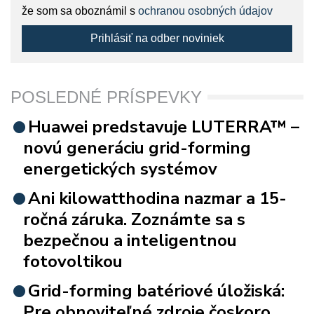
že som sa oboznámil s
ochranou osobných údajov
Prihlásiť na odber noviniek
POSLEDNÉ PRÍSPEVKY
Huawei predstavuje LUTERRA™ –
novú generáciu grid-forming
energetických systémov
Ani kilowatthodina nazmar a 15-
ročná záruka. Zoznámte sa s
bezpečnou a inteligentnou
fotovoltikou
Grid-forming batériové úložiská:
Pre obnoviteľné zdroje čoskoro