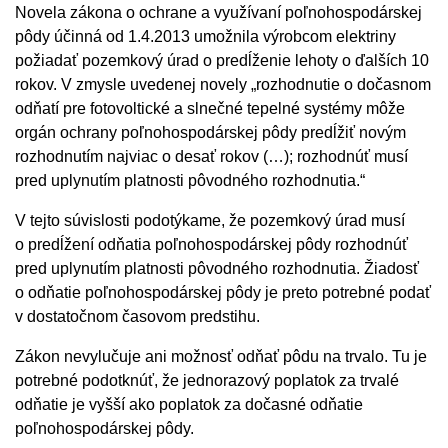
Novela zákona o ochrane a využívaní poľnohospodárskej
pôdy účinná od 1.4.2013 umožnila výrobcom elektriny
požiadať pozemkový úrad o predĺženie lehoty o ďalších 10
rokov. V zmysle uvedenej novely „rozhodnutie o dočasnom
odňatí pre fotovoltické a slnečné tepelné systémy môže
orgán ochrany poľnohospodárskej pôdy predĺžiť novým
rozhodnutím najviac o desať rokov (…); rozhodnúť musí
pred uplynutím platnosti pôvodného rozhodnutia.“
V tejto súvislosti podotýkame, že pozemkový úrad musí
o predĺžení odňatia poľnohospodárskej pôdy rozhodnúť
pred uplynutím platnosti pôvodného rozhodnutia. Žiadosť
o odňatie poľnohospodárskej pôdy je preto potrebné podať
v dostatočnom časovom predstihu.
Zákon nevylučuje ani možnosť odňať pôdu na trvalo. Tu je
potrebné podotknúť, že jednorazový poplatok za trvalé
odňatie je vyšší ako poplatok za dočasné odňatie
poľnohospodárskej pôdy.