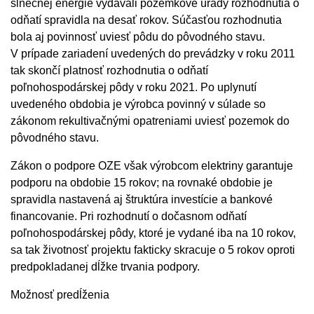
slnečnej energie vydávali pozemkové úrady rozhodnutia o
odňatí spravidla na desať rokov. Súčasťou rozhodnutia
bola aj povinnosť uviesť pôdu do pôvodného stavu.
V prípade zariadení uvedených do prevádzky v roku 2011
tak skončí platnosť rozhodnutia o odňatí
poľnohospodárskej pôdy v roku 2021. Po uplynutí
uvedeného obdobia je výrobca povinný v súlade so
zákonom rekultivačnými opatreniami uviesť pozemok do
pôvodného stavu.
Zákon o podpore OZE však výrobcom elektriny garantuje
podporu na obdobie 15 rokov; na rovnaké obdobie je
spravidla nastavená aj štruktúra investície a bankové
financovanie. Pri rozhodnutí o dočasnom odňatí
poľnohospodárskej pôdy, ktoré je vydané iba na 10 rokov,
sa tak životnosť projektu fakticky skracuje o 5 rokov oproti
predpokladanej dĺžke trvania podpory.
Možnosť predĺženia