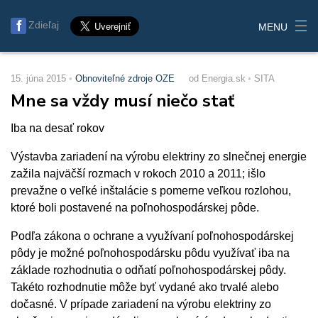
Zdieľaj
MENU
15. júna 2015
Obnoviteľné zdroje OZE
od Energia.sk
SITA
Mne sa vždy musí niečo stať
Iba na desať rokov
Výstavba zariadení na výrobu elektriny zo slnečnej energie
zažila najväčší rozmach v rokoch 2010 a 2011; išlo
prevažne o veľké inštalácie s pomerne veľkou rozlohou,
ktoré boli postavené na poľnohospodárskej pôde.
Podľa zákona o ochrane a využívaní poľnohospodárskej
pôdy je možné poľnohospodársku pôdu využívať iba na
základe rozhodnutia o odňatí poľnohospodárskej pôdy.
Takéto rozhodnutie môže byť vydané ako trvalé alebo
dočasné. V prípade zariadení na výrobu elektriny zo