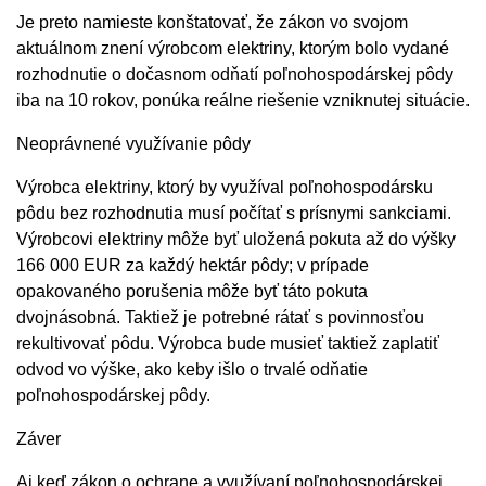
Je preto namieste konštatovať, že zákon vo svojom
aktuálnom znení výrobcom elektriny, ktorým bolo vydané
rozhodnutie o dočasnom odňatí poľnohospodárskej pôdy
iba na 10 rokov, ponúka reálne riešenie vzniknutej situácie.
Neoprávnené využívanie pôdy
Výrobca elektriny, ktorý by využíval poľnohospodársku
pôdu bez rozhodnutia musí počítať s prísnymi sankciami.
Výrobcovi elektriny môže byť uložená pokuta až do výšky
166 000 EUR za každý hektár pôdy; v prípade
opakovaného porušenia môže byť táto pokuta
dvojnásobná. Taktiež je potrebné rátať s povinnosťou
rekultivovať pôdu. Výrobca bude musieť taktiež zaplatiť
odvod vo výške, ako keby išlo o trvalé odňatie
poľnohospodárskej pôdy.
Záver
Aj keď zákon o ochrane a využívaní poľnohospodárskej