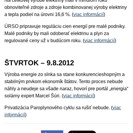
Na celkovej výrobe elektriny mali v minulom roku
obnoviteľné zdroje a zdroje kombinovanej výroby elektriny
a tepla podiel na úrovni 16,6 %. (
viac informácií
)
ÚRSO pripravuje reguláciu cien energií pre malé podniky.
Malé podniky by mali odoberať elektrinu a plyn za
regulované ceny už v budúcom roku. (
viac informácií
)
ŠTVRTOK – 9.8.2012
Výroba energie zo slnka sa stane konkurencieshopným a
stabilným prvkom ekonomík štátov. Tento proces nebude
náhly a neudeje sa všade naraz, hovorí pre portál „energia“
solárny expert Marcel Šúri. (
viac informácií
)
Privatizácia Paroplynového cyklu sa rušiť nebude. (
viac
informácií
)