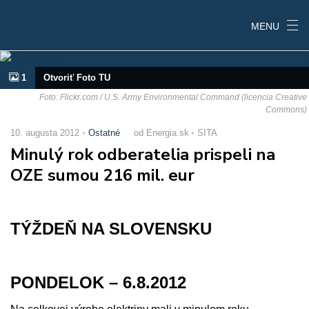
MENU
1
Otvoriť Foto TU
Foto: Flickr.com / U.S. Army Environmental Command (licencia Creative
Commons)
10. augusta 2012
Ostatné
od Energia.sk
SITA
Minulý rok odberatelia prispeli na
OZE sumou 216 mil. eur
TÝŽDEŇ NA SLOVENSKU
PONDELOK – 6.8.2012