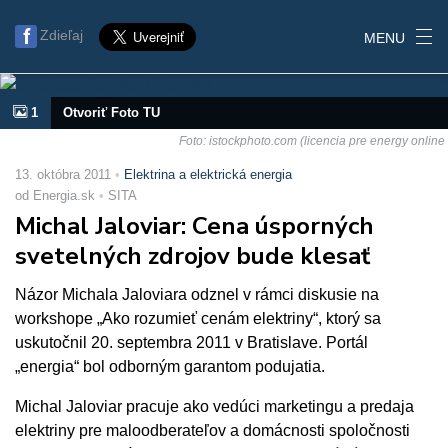
Zdieľaj
MENU
1
Otvoriť Foto TU
Foto: istockphoto.com (licencia pre energy online
13. októbra 2011
Elektrina a elektrická energia
od Energia.sk
SITA
Michal Jaloviar: Cena úsporných
svetelných zdrojov bude klesať
Názor Michala Jaloviara odznel v rámci diskusie na
workshope „Ako rozumieť cenám elektriny“, ktorý sa
uskutočnil 20. septembra 2011 v Bratislave. Portál
„energia“ bol odborným garantom podujatia.
Michal Jaloviar pracuje ako vedúci marketingu a predaja
elektriny pre maloodberateľov a domácnosti spoločnosti