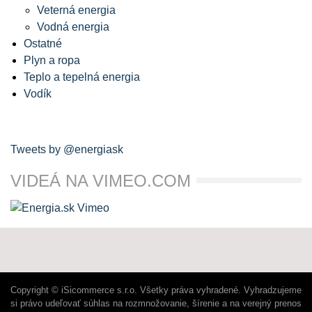
Veterná energia
Vodná energia
Ostatné
Plyn a ropa
Teplo a tepelná energia
Vodík
Tweets by @energiask
VIDEÁ NA VIMEO.COM
Copyright © iSicommerce s.r.o. Všetky práva vyhradené. Vyhradzujeme
si právo udeľovať súhlas na rozmnožovanie, šírenie a na verejný prenos