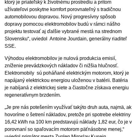
ktorý je priateľský k životnému prostrediu a pritom
užívateľovi poskytne komfort porovnateľný s tradičnou
automobilovou dopravou. Nový progresívny spôsob
dopravy pomocou elektromobilov budú v rámci nášho
projektu testovať aj ďalšie vybrané mestá na strednom
Slovensku“, uviedol Antoine Jourdain, generálny riaditeľ
SSE.
Výhodou elektromobilov je nulová produkcia emisií,
zníženie prevádzkových nákladov či nižšia hlučnosť.
Elektromobily sú poháňané elektrickým motorom, ktorý je
napájaný elektrickou energiou uloženou v batérii. Batéria
je nabíjaná z elektrickej siete a čiastočne získava energiu
regeneratívnym brzdením.
„Je pre nás potešením využívať takýto druh auta, najmä, ak
hovoríme o šetrení nákladov, pretože pri spotrebe elektriny
16,42 kWh na 100 km predstavujú náklady 1,82 eur, čo je v
porovnaní so spaľovacím motorom päťnásobne menej,“
uviedol primátor mesta Zvolen Miroslav Kusein.