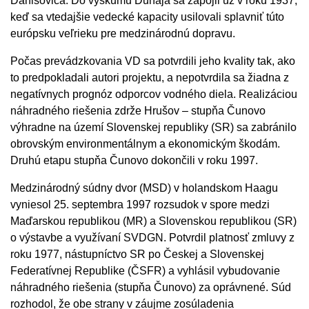
Danišoviča. Do výskumu Dunaja sa zapojil už v roku 1937,
keď sa vtedajšie vedecké kapacity usilovali splavniť túto
európsku veľrieku pre medzinárodnú dopravu.
Počas prevádzkovania VD sa potvrdili jeho kvality tak, ako
to predpokladali autori projektu, a nepotvrdila sa žiadna z
negatívnych prognóz odporcov vodného diela. Realizáciou
náhradného riešenia zdrže Hrušov – stupňa Čunovo
výhradne na území Slovenskej republiky (SR) sa zabránilo
obrovským environmentálnym a ekonomickým škodám.
Druhú etapu stupňa Čunovo dokončili v roku 1997.
Medzinárodný súdny dvor (MSD) v holandskom Haagu
vyniesol 25. septembra 1997 rozsudok v spore medzi
Maďarskou republikou (MR) a Slovenskou republikou (SR)
o výstavbe a využívaní SVDGN. Potvrdil platnosť zmluvy z
roku 1977, nástupníctvo SR po Českej a Slovenskej
Federatívnej Republike (ČSFR) a vyhlásil vybudovanie
náhradného riešenia (stupňa Čunovo) za oprávnené. Súd
rozhodol, že obe strany v záujme zosúladenia