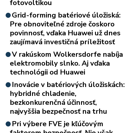
fotovoltikou
Grid-forming batériové úložiská:
Pre obnoviteľné zdroje čoskoro
povinnosť, vďaka Huawei už dnes
zaujímavá investičná príležitosť
V rakúskom Wolkersdorfe nabíja
elektromobily slnko. Aj vďaka
technológii od Huawei
Inovácie v batériových úložiskách:
hybridné chladenie,
bezkonkurenčná účinnosť,
najvyššia bezpečnosť na trhu
Pri výbere FVE je kľúčovým
faktorom bezpečnosť. Nie však