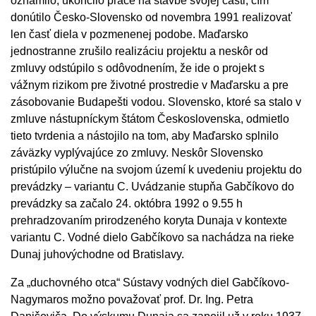
oznámilo, ukončilo práce na stavbe svojej časti, čím
donútilo Česko-Slovensko od novembra 1991 realizovať
len časť diela v pozmenenej podobe. Maďarsko
jednostranne zrušilo realizáciu projektu a neskôr od
zmluvy odstúpilo s odôvodnením, že ide o projekt s
vážnym rizikom pre životné prostredie v Maďarsku a pre
zásobovanie Budapešti vodou. Slovensko, ktoré sa stalo v
zmluve nástupníckym štátom Československa, odmietlo
tieto tvrdenia a nástojilo na tom, aby Maďarsko splnilo
záväzky vyplývajúce zo zmluvy. Neskôr Slovensko
pristúpilo výlučne na svojom území k uvedeniu projektu do
prevádzky – variantu C. Uvádzanie stupňa Gabčíkovo do
prevádzky sa začalo 24. októbra 1992 o 9.55 h
prehradzovaním prirodzeného koryta Dunaja v kontexte
variantu C. Vodné dielo Gabčíkovo sa nachádza na rieke
Dunaj juhovýchodne od Bratislavy.
Za „duchovného otca“ Sústavy vodných diel Gabčíkovo-
Nagymaros možno považovať prof. Dr. Ing. Petra