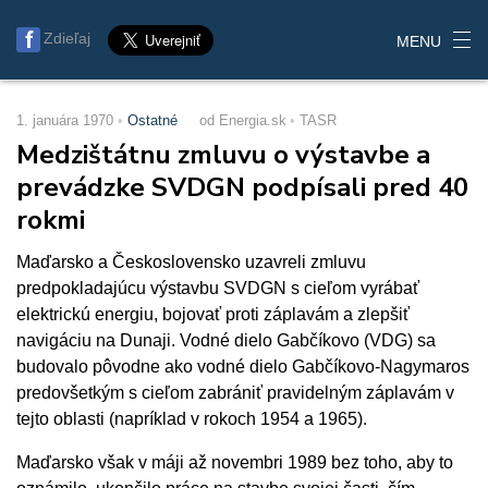
Zdieľaj
MENU
1. januára 1970
Ostatné
od Energia.sk
TASR
Medzištátnu zmluvu o výstavbe a
prevádzke SVDGN podpísali pred 40
rokmi
Maďarsko a Československo uzavreli zmluvu
predpokladajúcu výstavbu SVDGN s cieľom vyrábať
elektrickú energiu, bojovať proti záplavám a zlepšiť
navigáciu na Dunaji. Vodné dielo Gabčíkovo (VDG) sa
budovalo pôvodne ako vodné dielo Gabčíkovo-Nagymaros
predovšetkým s cieľom zabrániť pravidelným záplavám v
tejto oblasti (napríklad v rokoch 1954 a 1965).
Maďarsko však v máji až novembri 1989 bez toho, aby to