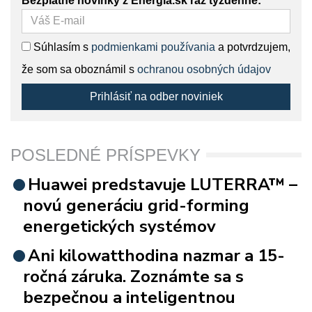
Bezplatné novinky z Energia.sk raz týždenne:
Súhlasím s
podmienkami používania
a potvrdzujem,
že som sa oboznámil s
ochranou osobných údajov
Prihlásiť na odber noviniek
POSLEDNÉ PRÍSPEVKY
Huawei predstavuje LUTERRA™ –
novú generáciu grid-forming
energetických systémov
Ani kilowatthodina nazmar a 15-
ročná záruka. Zoznámte sa s
bezpečnou a inteligentnou