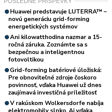
POSLEDNÉ PRÍSPEVKY
Huawei predstavuje LUTERRA™ –
novú generáciu grid-forming
energetických systémov
Ani kilowatthodina nazmar a 15-
ročná záruka. Zoznámte sa s
bezpečnou a inteligentnou
fotovoltikou
Grid-forming batériové úložiská:
Pre obnoviteľné zdroje čoskoro
povinnosť, vďaka Huawei už dnes
zaujímavá investičná príležitosť
V rakúskom Wolkersdorfe nabíja
elektromobily slnko. Aj vďaka