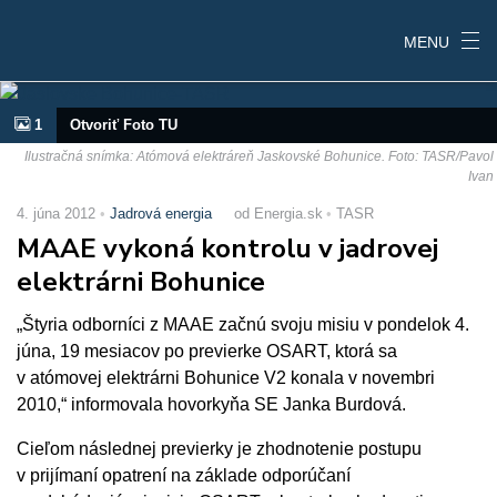
MENU
1
Otvoriť Foto TU
Ilustračná snímka: Atómová elektráreň Jaskovské Bohunice. Foto: TASR/Pavol
Ivan
4. júna 2012
Jadrová energia
od Energia.sk
TASR
MAAE vykoná kontrolu v jadrovej
elektrárni Bohunice
„Štyria odborníci z MAAE začnú svoju misiu v pondelok 4.
júna, 19 mesiacov po previerke OSART, ktorá sa
v atómovej elektrárni Bohunice V2 konala v novembri
2010,“ informovala hovorkyňa SE Janka Burdová.
Cieľom následnej previerky je zhodnotenie postupu
v prijímaní opatrení na základe odporúčaní