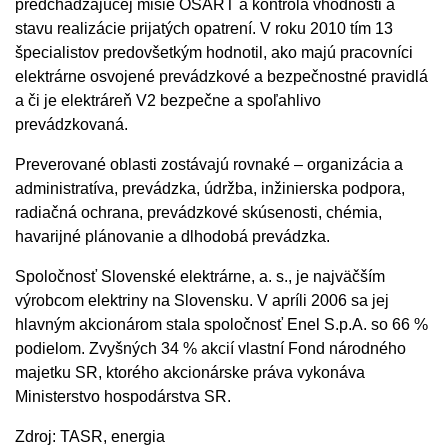
predchádzajúcej misie OSART a kontrola vhodnosti a
stavu realizácie prijatých opatrení. V roku 2010 tím 13
špecialistov predovšetkým hodnotil, ako majú pracovníci
elektrárne osvojené prevádzkové a bezpečnostné pravidlá
a či je elektráreň V2 bezpečne a spoľahlivo
prevádzkovaná.
Preverované oblasti zostávajú rovnaké – organizácia a
administratíva, prevádzka, údržba, inžinierska podpora,
radiačná ochrana, prevádzkové skúsenosti, chémia,
havarijné plánovanie a dlhodobá prevádzka.
Spoločnosť Slovenské elektrárne, a. s., je najväčším
výrobcom elektriny na Slovensku. V apríli 2006 sa jej
hlavným akcionárom stala spoločnosť Enel S.p.A. so 66 %
podielom. Zvyšných 34 % akcií vlastní Fond národného
majetku SR, ktorého akcionárske práva vykonáva
Ministerstvo hospodárstva SR.
Zdroj: TASR, energia