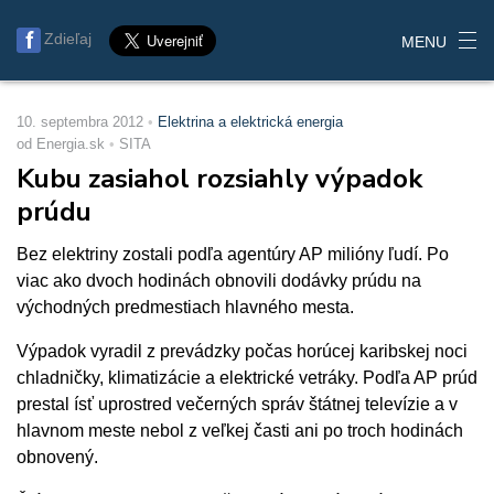
Zdieľaj
MENU
10. septembra 2012
Elektrina a elektrická energia
od Energia.sk
SITA
Kubu zasiahol rozsiahly výpadok
prúdu
Bez elektriny zostali podľa agentúry AP milióny ľudí. Po
viac ako dvoch hodinách obnovili dodávky prúdu na
východných predmestiach hlavného mesta.
Výpadok vyradil z prevádzky počas horúcej karibskej noci
chladničky, klimatizácie a elektrické vetráky. Podľa AP prúd
prestal ísť uprostred večerných správ štátnej televízie a v
hlavnom meste nebol z veľkej časti ani po troch hodinách
obnovený.