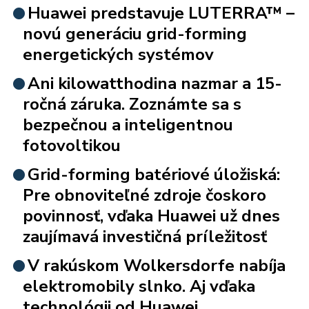
Huawei predstavuje LUTERRA™ –
novú generáciu grid-forming
energetických systémov
Ani kilowatthodina nazmar a 15-
ročná záruka. Zoznámte sa s
bezpečnou a inteligentnou
fotovoltikou
Grid-forming batériové úložiská:
Pre obnoviteľné zdroje čoskoro
povinnosť, vďaka Huawei už dnes
zaujímavá investičná príležitosť
V rakúskom Wolkersdorfe nabíja
elektromobily slnko. Aj vďaka
technológii od Huawei