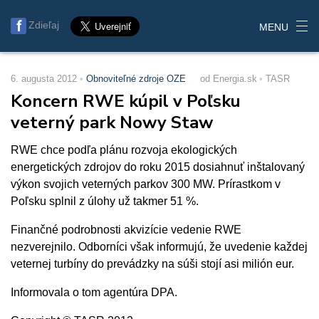
Zdieľaj
MENU
6. augusta 2012
Obnoviteľné zdroje OZE
od Energia.sk
TASR
Koncern RWE kúpil v Poľsku
veterný park Nowy Staw
RWE chce podľa plánu rozvoja ekologických
energetických zdrojov do roku 2015 dosiahnuť inštalovaný
výkon svojich veterných parkov 300 MW. Prírastkom v
Poľsku splnil z úlohy už takmer 51 %.
Finančné podrobnosti akvizície vedenie RWE
nezverejnilo. Odborníci však informujú, že uvedenie každej
veternej turbíny do prevádzky na súši stojí asi milión eur.
Informovala o tom agentúra DPA.