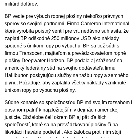
miliárd dolárov.
BP vedie pre výbuch ropnej plošiny niekoľko právnych
sporov so svojimi partnermi. Firma Cameron International,
ktorá vyrobila poistný ventil pre vrt, nedávno súhlasila, že
zaplatí BP odškodné 250 miliónov USD ako náklady
spojené s únikom ropy po výbuchu. BP sa tiež súdi s
firmou Transocen, majiteľom a prevádzkovateľom ropné
plošiny Deepwater Horizon. BP podala aj sťažnosť na
americký federálny súd na svojho dodávateľa firmu
Halliburton poskytujúcu služby na ťažbu ropy a zemného
plynu. Požaduje, aby zaplatila všetky náklady vzniknuté
únikom ropy po výbuchu plošiny.
Súdne konanie so spoločnosťou BP má svojím rozsahom i
obsahom patriť k najzložitejším v dejinách americkej
justície. Obžalobe čelí okrem BP aj päť ďalších
spoločností, ktoré sa na prevádzkovaní plošiny či na
likvidácii havárie podieľali. Ako žalobca proti nim stojí