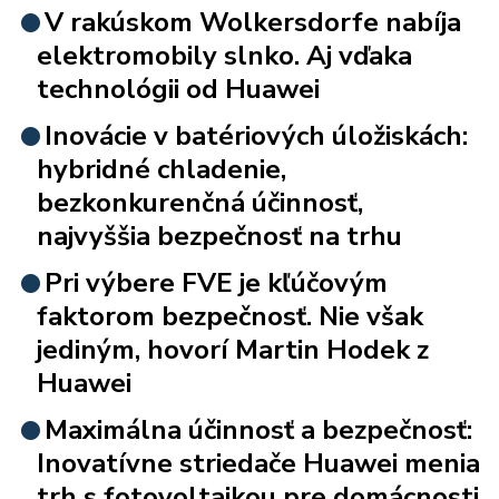
V rakúskom Wolkersdorfe nabíja
elektromobily slnko. Aj vďaka
technológii od Huawei
Inovácie v batériových úložiskách:
hybridné chladenie,
bezkonkurenčná účinnosť,
najvyššia bezpečnosť na trhu
Pri výbere FVE je kľúčovým
faktorom bezpečnosť. Nie však
jediným, hovorí Martin Hodek z
Huawei
Maximálna účinnosť a bezpečnosť:
Inovatívne striedače Huawei menia
trh s fotovoltaikou pre domácnosti