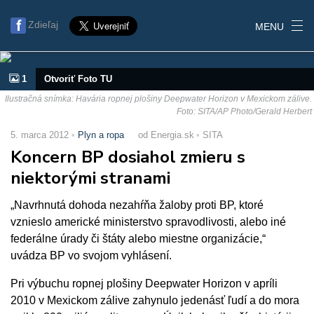
Zdieľaj
MENU
1
Otvoriť Foto TU
Ilustračná snímka: Havária ropnej plošiny Deepwater Horizon v Mexickom zálive.
Foto: SITA/AP Photo/Gerald Herbert
5. marca 2012
Plyn a ropa
od Energia.sk
SITA
Koncern BP dosiahol zmieru s
niektorými stranami
„Navrhnutá dohoda nezahŕňa žaloby proti BP, ktoré
vznieslo americké ministerstvo spravodlivosti, alebo iné
federálne úrady či štáty alebo miestne organizácie,“
uvádza BP vo svojom vyhlásení.
Pri výbuchu ropnej plošiny Deepwater Horizon v apríli
2010 v Mexickom zálive zahynulo jedenásť ľudí a do mora