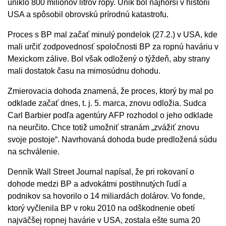
uniklo 800 miliónov litrov ropy. Únik bol najhorší v histórii
USA a spôsobil obrovskú prírodnú katastrofu.
Proces s BP mal začať minulý pondelok (27.2.) v USA, kde
mali určiť zodpovednosť spoločnosti BP za ropnú haváriu v
Mexickom zálive. Bol však odložený o týždeň, aby strany
mali dostatok času na mimosúdnu dohodu.
Zmierovacia dohoda znamená, že proces, ktorý by mal po
odklade začať dnes, t. j. 5. marca, znovu odložia. Sudca
Carl Barbier podľa agentúry AFP rozhodol o jeho odklade
na neurčito. Chce totiž umožniť stranám „zvážiť znovu
svoje postoje“. Navrhovaná dohoda bude predložená súdu
na schválenie.
Denník Wall Street Journal napísal, že pri rokovaní o
dohode medzi BP a advokátmi postihnutých ľudí a
podnikov sa hovorilo o 14 miliardách dolárov. Vo fonde,
ktorý vyčlenila BP v roku 2010 na odškodnenie obetí
najväčšej ropnej havárie v USA, zostala ešte suma 20