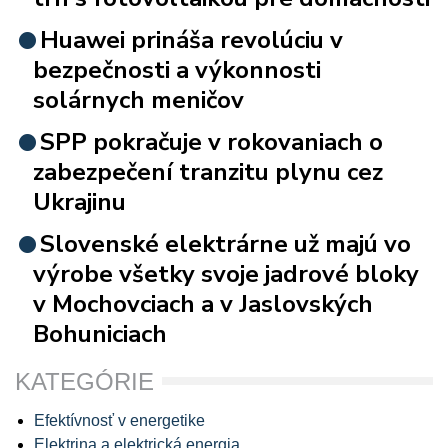
Huawei prináša revolúciu v
bezpečnosti a výkonnosti
solárnych meničov
SPP pokračuje v rokovaniach o
zabezpečení tranzitu plynu cez
Ukrajinu
Slovenské elektrárne už majú vo
výrobe všetky svoje jadrové bloky
v Mochovciach a v Jaslovských
Bohuniciach
KATEGÓRIE
Efektívnosť v energetike
Elektrina a elektrická energia