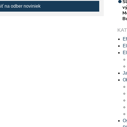
S
siť na odber noviniek
vý
M
B
KA
Ef
El
El
J
O
O