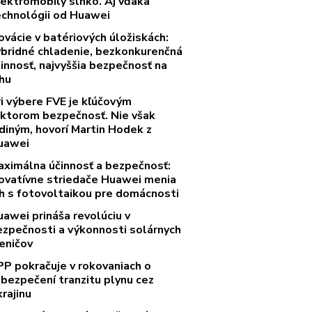
lektromobily slnko. Aj vďaka
echnológii od Huawei
ovácie v batériových úložiskách:
ybridné chladenie, bezkonkurenčná
innosť, najvyššia bezpečnosť na
rhu
ri výbere FVE je kľúčovým
aktorom bezpečnosť. Nie však
diným, hovorí Martin Hodek z
uawei
aximálna účinnosť a bezpečnosť:
novatívne striedače Huawei menia
rh s fotovoltaikou pre domácnosti
uawei prináša revolúciu v
ezpečnosti a výkonnosti solárnych
eničov
PP pokračuje v rokovaniach o
abezpečení tranzitu plynu cez
rajinu