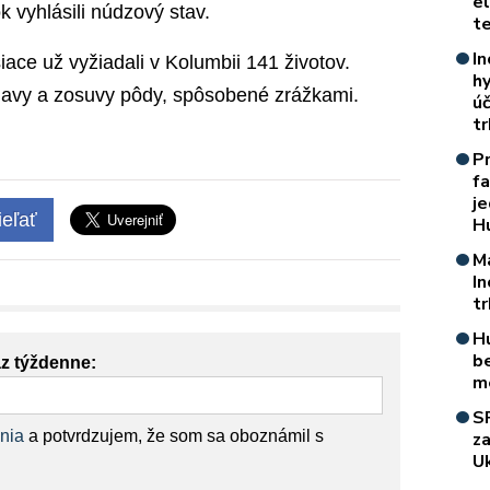
e
 vyhlásili núdzový stav.
t
In
iace už vyžiadali v Kolumbii 141 životov.
h
áplavy a zosuvy pôdy, spôsobené zrážkami.
úč
t
P
f
je
eľať
H
M
I
t
H
b
az týždenne:
m
S
nia
a potvrdzujem, že som sa oboznámil s
z
Uk