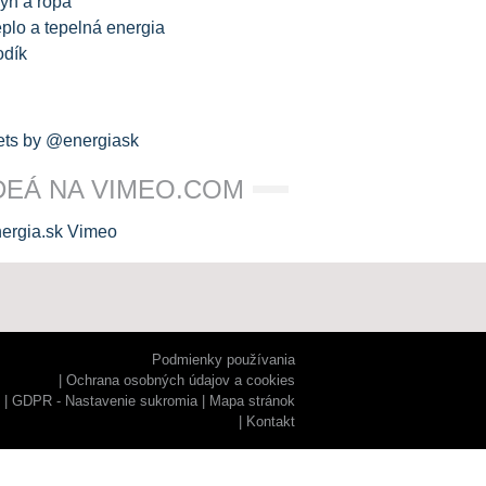
yn a ropa
plo a tepelná energia
odík
ts by @energiask
DEÁ NA VIMEO.COM
Podmienky používania
Ochrana osobných údajov a cookies
GDPR - Nastavenie sukromia
Mapa stránok
Kontakt