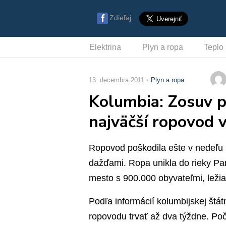
Zdieľaj
Elektrina
Plyn a ropa
Teplo
13. decembra 2011
Plyn a ropa
Kolumbia: Zosuv p
najväčší ropovod v
Ropovod poškodila ešte v nedeľu 
dažďami. Ropa unikla do rieky Pam
mesto s 900.000 obyvateľmi, ležia
Podľa informácií kolumbijskej štá
ropovodu trvať až dva týždne. Poča