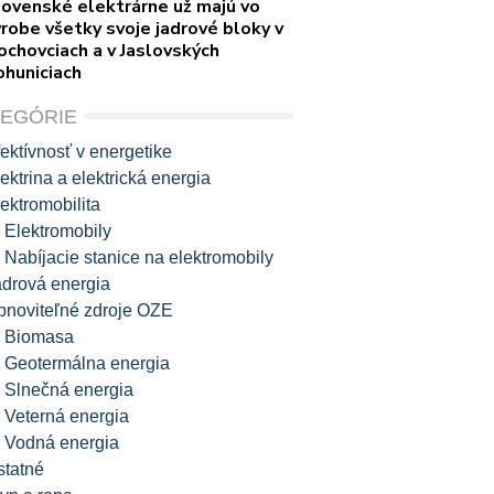
lovenské elektrárne už majú vo
robe všetky svoje jadrové bloky v
ochovciach a v Jaslovských
ohuniciach
TEGÓRIE
ektívnosť v energetike
ektrina a elektrická energia
ektromobilita
Elektromobily
Nabíjacie stanice na elektromobily
adrová energia
bnoviteľné zdroje OZE
Biomasa
Geotermálna energia
Slnečná energia
Veterná energia
Vodná energia
statné