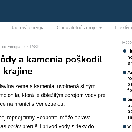
Jadrová energia
Obnoviteľné zdroje
Efektív
PO
od Energia.sk
TASR
H
ôdy a kamenia poškodil
n
e
 krajine
A
r
b
lavína zeme a kamenia, uvoľnená silnými
f
plonita, ktorá je dôležitým zdrojom vody pre
G
ce na hranici s Venezuelou.
o
p
za
tnej ropnej firmy Ecopetrol môže oprava
s opráv prerušili prívod vody z rieky do
V