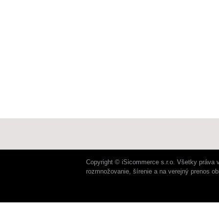
Copyright © iSicommerce s.r.o. Všetky práva 
rozmnožovanie, šírenie a na verejný prenos o