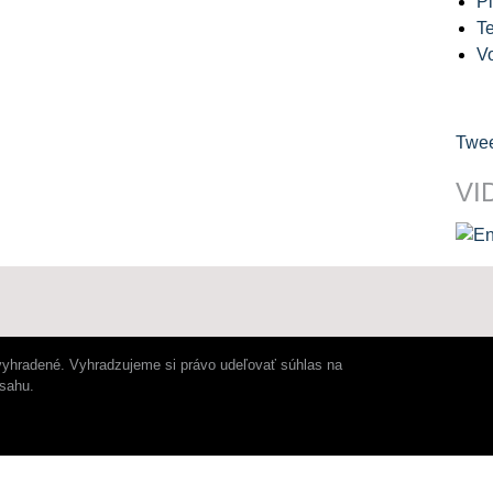
Pl
Te
V
Twee
VI
vyhradené. Vyhradzujeme si právo udeľovať súhlas na
bsahu.