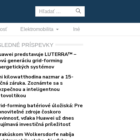
Hľadať:
nosť
Elektromobilita
Iné
SLEDNÉ PRÍSPEVKY
uawei predstavuje LUTERRA™ –
ovú generáciu grid-forming
nergetických systémov
ni kilowatthodina nazmar a 15-
očná záruka. Zoznámte sa s
ezpečnou a inteligentnou
otovoltikou
rid-forming batériové úložiská: Pre
bnoviteľné zdroje čoskoro
ovinnosť, vďaka Huawei už dnes
ujímavá investičná príležitosť
 rakúskom Wolkersdorfe nabíja