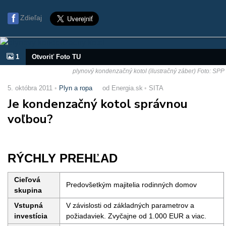
Zdieľaj
1
Otvoriť Foto TU
plynový kondenzačný kotol (ilustračný záber) Foto: SPP
5. októbra 2011
Plyn a ropa
od Energia.sk
SITA
Je kondenzačný kotol správnou
voľbou?
RÝCHLY PREHĽAD
Cieľová
Predovšetkým majitelia rodinných domov
skupina
Vstupná
V závislosti od základných parametrov a
investícia
požiadaviek. Zvyčajne od 1.000 EUR a viac.