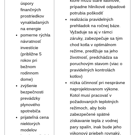
ktoré môžu staré liatinové,
úspory
prípadne hliníkové odpadové
finančných
potrubia poškodiť
prostriedkov
realizácia pravidelných
vynakladaných
prehliadok na ročnej báze.
na energie
Vyžaduje sa aj v rámci
pomerne rýchla
záruky, zabezpečuje sa tým
návratnosť
chod kotla v optimálnom
investície
režime, predlžuje sa jeho
(približne 5
životnosť, predchádza sa
rokov pri
poruchovým stavom (viac o
bežnom
pravidelných kontrolách
rodinnom
kotlov)
dome)
nízka účinnosť pri nesprávne
zvýšenie
naprojektovanom výkone.
bezpečnosti
Kotol musí pracovať v
prevádzky
požadovaných teplotných
plynového
režimoch, aby bolo
spotrebiča
zabezpečené spätné
prijateľná cena
získavanie tepla z vodnej
niektorých
pary spalín, inak bude jeho
modelov
výkonový priebeh rovnaký,