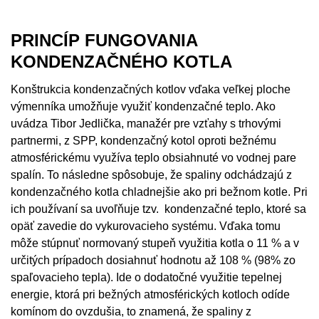
PRINCÍP FUNGOVANIA
KONDENZAČNÉHO KOTLA
Konštrukcia kondenzačných kotlov vďaka veľkej ploche
výmenníka umožňuje využiť kondenzačné teplo. Ako
uvádza Tibor Jedlička, manažér pre vzťahy s trhovými
partnermi, z SPP, kondenzačný kotol oproti bežnému
atmosférickému využíva teplo obsiahnuté vo vodnej pare
spalín. To následne spôsobuje, že spaliny odchádzajú z
kondenzačného kotla chladnejšie ako pri bežnom kotle. Pri
ich používaní sa uvoľňuje tzv. kondenzačné teplo, ktoré sa
opäť zavedie do vykurovacieho systému. Vďaka tomu
môže stúpnuť normovaný stupeň využitia kotla o 11 % a v
určitých prípadoch dosiahnuť hodnotu až 108 % (98% zo
spaľovacieho tepla). Ide o dodatočné využitie tepelnej
energie, ktorá pri bežných atmosférických kotloch odíde
komínom do ovzdušia, to znamená, že spaliny z