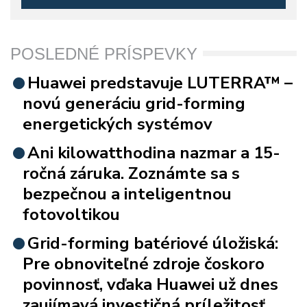
POSLEDNÉ PRÍSPEVKY
Huawei predstavuje LUTERRA™ –
novú generáciu grid-forming
energetických systémov
Ani kilowatthodina nazmar a 15-
ročná záruka. Zoznámte sa s
bezpečnou a inteligentnou
fotovoltikou
Grid-forming batériové úložiská:
Pre obnoviteľné zdroje čoskoro
povinnosť, vďaka Huawei už dnes
zaujímavá investičná príležitosť