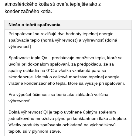
atmosférického kotla sú oveľa teplejšie ako z
kondenzačného kotla.
Niečo o teórii spaľovania
Pri spaľovaní sa rozlišujú dve hodnoty tepelnej energie –
spaľovacie teplo (horná výhrevnosť) a výhrevnosť (dolná
výhrevnosť).
Spaľovacie teplo Qv – predstavuje množstvo tepla, ktoré sa
uvoľní pri dokonalom spaľovaní, za predpokladu, že sa
spaliny ochladia na 0°C a všetka vzniknutá para sa
skondenzuje. Ide tak o celkové množstvo tepelnej energie
vrátane kondenzačného tepla, ktoré sa využije pri spaľovaní.
Pre výpočet účinnosti sa berie ako základná veličina
výhrevnosť.
Dolná výhrevnosť Qi je teplo uvoľnené úplným spálením
jednotkového množstva plynu pri konštantnom tlaku a teplote.
Všetky produkty spaľovania ochladené na východiskovú
teplotu sú v plynnom stave.