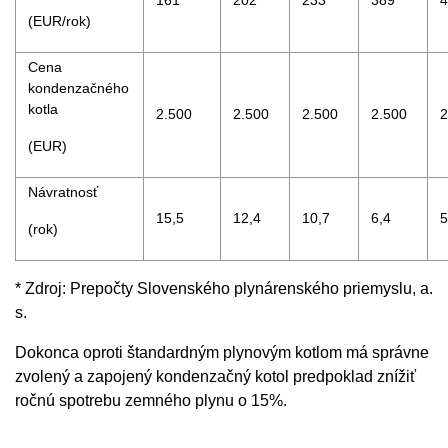
(EUR/rok)
Cena
kondenzačného
kotla
2.500
2.500
2.500
2.500
2
(EUR)
Návratnosť
15,5
12,4
10,7
6,4
5
(rok)
* Zdroj: Prepočty Slovenského plynárenského priemyslu, a.
s.
Dokonca oproti štandardným plynovým kotlom má správne
zvolený a zapojený kondenzačný kotol predpoklad znížiť
ročnú spotrebu zemného plynu o 15%.