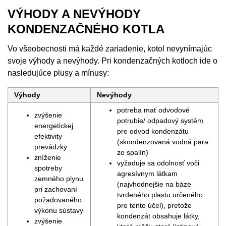
VÝHODY A NEVÝHODY
KONDENZAČNÉHO KOTLA
Vo všeobecnosti má každé zariadenie, kotol nevynímajúc
svoje výhody a nevýhody. Pri kondenzačných kotloch ide o
nasledujúce plusy a mínusy:
Výhody
Nevýhody
potreba mať odvodové
zvýšenie
potrubie/ odpadový systém
energetickej
pre odvod kondenzátu
efektivity
(skondenzovaná vodná para
prevádzky
zo spalín)
zníženie
vyžaduje sa odolnosť voči
spotreby
agresívnym látkam
zemného plynu
(najvhodnejšie na báze
pri zachovaní
tvrdeného plastu určeného
požadovaného
pre tento účel), pretože
výkonu sústavy
kondenzát obsahuje látky,
zvýšenie