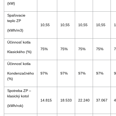
(kW)
Spaľovacie
teplo ZP
10,55
10,55
10,55
10,55
1
(kWh/m3)
Účinnosť kotla
75%
75%
75%
75%
Klasického (%)
Účinnosť kotla
Kondenzačného
97%
97%
97%
97%
(%)
Spotreba ZP –
klasický kotol
14.815
18.533
22.240
37.067
4
(kWh/rok)