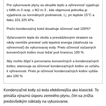
Pre vykurovacie plyny sa obvykle teplo a výhrevnosť vyjadrujú
v kWh.m-3 resp. v MJ.m-3 , kde objemová jednotka je
vyjadrená za normálnych podmienok, t.j. pri teplote 15°C a
tlaku 101,325 kPa.
Prečo kondenzačný kotol dosahuje účinnosť nad 100%?
Vyžarovaním tepla do okolia a prevádzkovými stratami sa
nikdy nemôže preniesť celá tepelná energia (stiahnutá na
výhrevnosť) do vykurovacej vody. Preto účinnosť súčasných
konvenčných kotlov musí ležať pod hranicou 100 %.
Aby mohlo dôjsť k porovnaniu konvenčných a kondenzačných
kotlov, stanovuje sa účinnosť kondenzačných kotlov vo vzťahu
k výhrevnosti. Preto je účinnosť kondenzačných kotlov vyššia
ako 100 %.
Kondenzačné kotly sú teda efektívnejšia ako klasické. To
prináša výraznú úsporu zemného plynu, čím sa znížia
predovšetkým náklady na vykurovanie.