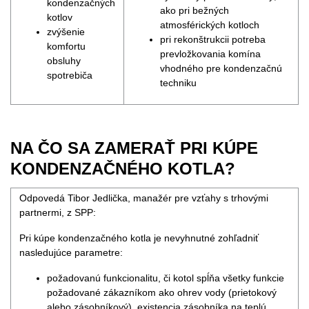
kondenzačných
ako pri bežných
kotlov
atmosférických kotloch
zvýšenie
pri rekonštrukcii potreba
komfortu
prevložkovania komína
obsluhy
vhodného pre kondenzačnú
spotrebiča
techniku
NA ČO SA ZAMERAŤ PRI KÚPE
KONDENZAČNÉHO KOTLA?
Odpovedá Tibor Jedlička, manažér pre vzťahy s trhovými
partnermi, z SPP:
Pri kúpe kondenzačného kotla je nevyhnutné zohľadniť
nasledujúce parametre:
požadovanú funkcionalitu, či kotol spĺňa všetky funkcie
požadované zákazníkom ako ohrev vody (prietokový
alebo zásobníkový), existencia zásobníka na teplú