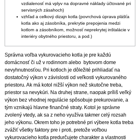
vzdialenosť má vplyv na dopravné náklady účtované pri
servisných zásahoch)
vzhľad a celkový dizajn kotla (povrchová úprava plášťa
kotla ako aj zásobníka, prekrytie prepojenia medzi
kotlom a zásobníkom, možnosť neprekrytej inštalácie v
interiéry obytného priestoru, a pod.)
Správna voľba vykurovacieho kotla je pre každú
domácnosť či už v rodinnom alebo bytovom dome
nevyhnutnosťou. Pri kotloch je dôležité prihliadať na
dostatočný výkon v závislosti od veľkosti vykurovaného
priestoru. Ak má kotol nižší výkon než skutočne treba,
priestor sa nevykúri. Na druhej strane, naopak príliš veľký
výkon bez vhodnej regulácie spôsobuje prekurovanie, a
tým vznikajú hlavne finančné straty. Kotol je správne
zvolený vtedy, ak sa z neho využíva takmer celý rozsah
jeho výkonu. Okrem toho je potrebné pri výbere kotla treba
zvážiť všetky faktory pre i proti, pretože voľbou
vykurovacieho kotla predurčujete charakter a vlastnosti