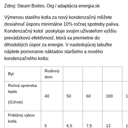
Zdroj: Steam Boiles. Org / adaptácia energia.sk
Výmenou starého kotla za nový kondenzačný môžete
dosiahnuť úsporu minimálne 10% ročnej spotreby paliva.
Kondenzačný kotol poskytuje svojim užívateľom vyššiu
prevádzkovú efektívnosť, ktorá sa premietne do
dlhodobých úspor za energie. V nasledujúcej tabuľke
nájdete porovnanie nákladov staršieho a nového
kondenzačného kotla:
Rodinný
Byt
dom
Ročná spotreba
tepla
40
50
60
100
1
(GJ/rok)
Približný výkon
kotla
5
6,5
7,5
12
1