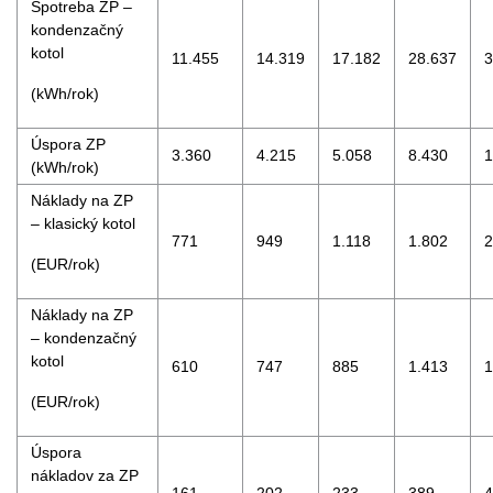
Spotreba ZP –
kondenzačný
kotol
11.455
14.319
17.182
28.637
3
(kWh/rok)
Úspora ZP
3.360
4.215
5.058
8.430
1
(kWh/rok)
Náklady na ZP
– klasický kotol
771
949
1.118
1.802
2
(EUR/rok)
Náklady na ZP
– kondenzačný
kotol
610
747
885
1.413
1
(EUR/rok)
Úspora
nákladov za ZP
161
202
233
389
4