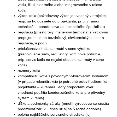
vodu, či už externého alebo integrovaného v telese
kotla,
výkon kotla (požadovaný výkon je uvedený v projekte,
resp. sa ho dozviete od projektanta, príp. v rámci
technického poradenstva od technického špecialistu)
reguláciu (priestorový interiérový termostat s káblovým
prepojením alebo bezdrôtový, ekvitermický senzor a
regulácia, a pod.)
príslušenstvo kotla zahrnuté v cene výrobku
(prepojovacie sady, regulátory, komínové potrubie,
príp. servis kotla na nejaké obdobie zahrnutý v cene
kotla)
rozmery kotla
kompatibilitu kotla s pôvodným vykurovacím systémom
(v prípade rekonštrukcie je potrebné osloviť odborníka
projektanta – kúrenára, ktorý prepočtami overí
vhodnosť použitia kondenzačného kotla pre pôvodný
systém kúrenia)
dĺžku a podmienky záruky (mnohí výrobcovia sa snažia
predlžovať záruku, dnes už aj na 5 ročné obdobie)
polohu najbližšieho servisného strediska (jej