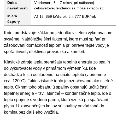
Doba
V priemere 5 – 7 rokov, pri súčasnej
návratnosti
celosvetovej tendencii sa môže skracovať.
Miera
Až 16. 859 kWh/rok, t. j. 777 EUR/rok
úspory
Kotol predstavuje základnú jednotku v celom vykurovacom
systéme. Najdôležitejšími faktormi, ktoré musí spĺňať pri
zásobovaní domácností teplom a pri ohreve teple vody je
spoľahlivosť, efektívna prevádzka a komfort.
Klasické zdroje tepla prenášajú tepelnú energiu zo spalín
do vykurovacej vody v primárnom výmenníku, kde
dochádza k ich ochladeniu na určitú teplotu (v priemere
cca. 120°C). Takto získané teplo je označované ako citeľné
teplo. Okrem toho obsahujú spaliny obsahujú určitú časť
tepelnej energie – tzv. latentné – kondenzačné teplo. Ide o
teplo spojené s vodnou parou, ktorá vzniká pri spaľovaní
plynu. U konvenčných kotlov sú spaliny odvádzané do
komína bez ďalšieho využitia.