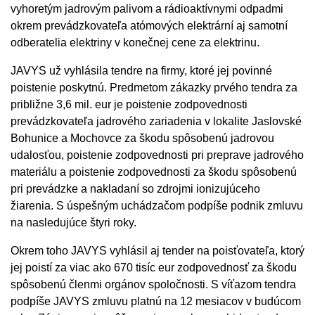
vyhoretým jadrovým palivom a rádioaktívnymi odpadmi
okrem prevádzkovateľa atómových elektrární aj samotní
odberatelia elektriny v konečnej cene za elektrinu.
JAVYS už vyhlásila tendre na firmy, ktoré jej povinné
poistenie poskytnú. Predmetom zákazky prvého tendra za
približne 3,6 mil. eur je poistenie zodpovednosti
prevádzkovateľa jadrového zariadenia v lokalite Jaslovské
Bohunice a Mochovce za škodu spôsobenú jadrovou
udalosťou, poistenie zodpovednosti pri preprave jadrového
materiálu a poistenie zodpovednosti za škodu spôsobenú
pri prevádzke a nakladaní so zdrojmi ionizujúceho
žiarenia. S úspešným uchádzačom podpíše podnik zmluvu
na nasledujúce štyri roky.
Okrem toho JAVYS vyhlásil aj tender na poisťovateľa, ktorý
jej poistí za viac ako 670 tisíc eur zodpovednosť za škodu
spôsobenú členmi orgánov spoločnosti. S víťazom tendra
podpíše JAVYS zmluvu platnú na 12 mesiacov v budúcom