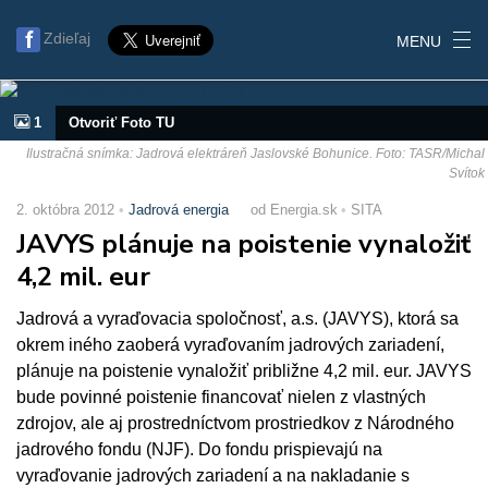
Zdieľaj
MENU
1
Otvoriť Foto TU
Ilustračná snímka: Jadrová elektráreň Jaslovské Bohunice. Foto: TASR/Michal
Svítok
2. októbra 2012
Jadrová energia
od Energia.sk
SITA
JAVYS plánuje na poistenie vynaložiť
4,2 mil. eur
Jadrová a vyraďovacia spoločnosť, a.s. (JAVYS), ktorá sa
okrem iného zaoberá vyraďovaním jadrových zariadení,
plánuje na poistenie vynaložiť približne 4,2 mil. eur. JAVYS
bude povinné poistenie financovať nielen z vlastných
zdrojov, ale aj prostredníctvom prostriedkov z Národného
jadrového fondu (NJF). Do fondu prispievajú na
vyraďovanie jadrových zariadení a na nakladanie s