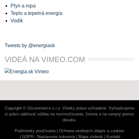
Plyn a ropa
Teplo a tepelná energia
Vodík
Tweets by @energiask
VIDEÁ NA VIMEO.COM
Copyright © iSicommerce s.r.o. Všetky práva vyhradené. Vyhradzujeme
si právo udeľovať súhlas na rozmnožovanie, šírenie a na verejný prenos
obsahu.
Podmienky používania
Ochrana osobných údajov a cookies
GDPR - Nastavenie sukromia
Mapa stránok
Kontakt