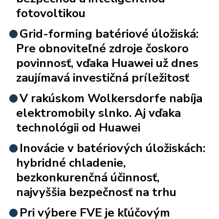
fotovoltikou
Grid-forming batériové úložiská:
Pre obnoviteľné zdroje čoskoro
povinnosť, vďaka Huawei už dnes
zaujímavá investičná príležitosť
V rakúskom Wolkersdorfe nabíja
elektromobily slnko. Aj vďaka
technológii od Huawei
Inovácie v batériových úložiskách:
hybridné chladenie,
bezkonkurenčná účinnosť,
najvyššia bezpečnosť na trhu
Pri výbere FVE je kľúčovým