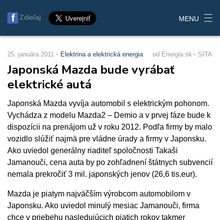
Zdieľaj
MENU
25. januára 2011
Elektrina a elektrická energia
od Energia.sk
SITA
Japonská Mazda bude vyrábať
elektrické autá
Japonská Mazda vyvíja automobil s elektrickým pohonom.
Vychádza z modelu Mazda2 – Demio a v prvej fáze bude k
dispozícii na prenájom už v roku 2012. Podľa firmy by malo
vozidlo slúžiť najmä pre vládne úrady a firmy v Japonsku.
Ako uviedol generálny riaditeľ spoločnosti Takaši
Jamanouči, cena auta by po zohľadnení štátnych subvencií
nemala prekročiť 3 mil. japonských jenov (26,6 tis.eur).
Mazda je piatym najväčším výrobcom automobilom v
Japonsku. Ako uviedol minulý mesiac Jamanouči, firma
chce v priebehu nasledujúcich piatich rokov takmer