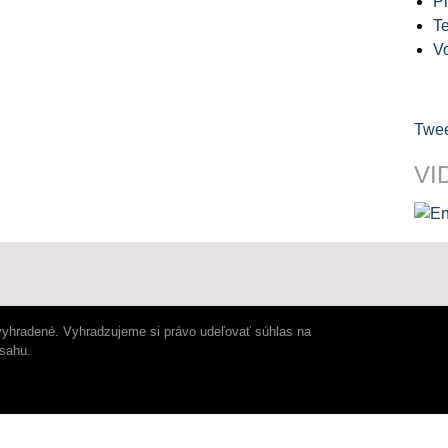
Pl
Te
V
Twee
VI
vyhradené. Vyhradzujeme si právo udeľovať súhlas na
bsahu.