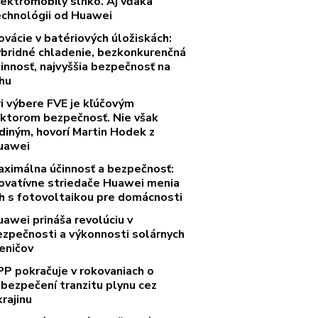
lektromobily slnko. Aj vďaka
echnológii od Huawei
ovácie v batériových úložiskách:
ybridné chladenie, bezkonkurenčná
innosť, najvyššia bezpečnosť na
rhu
ri výbere FVE je kľúčovým
aktorom bezpečnosť. Nie však
diným, hovorí Martin Hodek z
uawei
aximálna účinnosť a bezpečnosť:
novatívne striedače Huawei menia
rh s fotovoltaikou pre domácnosti
uawei prináša revolúciu v
ezpečnosti a výkonnosti solárnych
eničov
PP pokračuje v rokovaniach o
abezpečení tranzitu plynu cez
rajinu