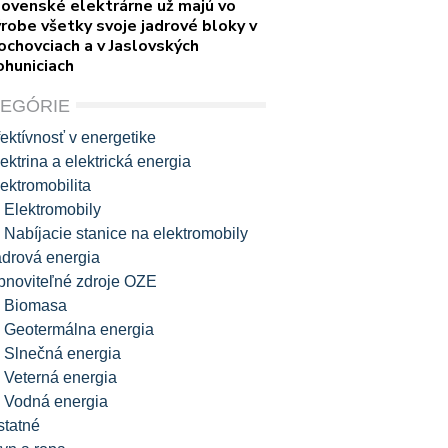
lovenské elektrárne už majú vo
robe všetky svoje jadrové bloky v
ochovciach a v Jaslovských
ohuniciach
TEGÓRIE
ektívnosť v energetike
ektrina a elektrická energia
ektromobilita
Elektromobily
Nabíjacie stanice na elektromobily
adrová energia
bnoviteľné zdroje OZE
Biomasa
Geotermálna energia
Slnečná energia
Veterná energia
Vodná energia
statné