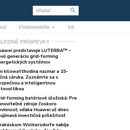
Hľadať:
nosť
Elektromobilita
Iné
SLEDNÉ PRÍSPEVKY
uawei predstavuje LUTERRA™ –
ovú generáciu grid-forming
nergetických systémov
ni kilowatthodina nazmar a 15-
očná záruka. Zoznámte sa s
ezpečnou a inteligentnou
otovoltikou
rid-forming batériové úložiská: Pre
bnoviteľné zdroje čoskoro
ovinnosť, vďaka Huawei už dnes
ujímavá investičná príležitosť
 rakúskom Wolkersdorfe nabíja