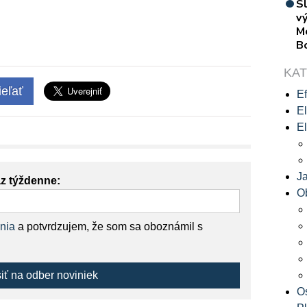
S
vý
M
B
KA
eľať
Ef
El
El
J
az týždenne:
O
nia
a potvrdzujem, že som sa oboznámil s
siť na odber noviniek
O