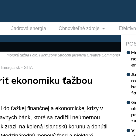
Jadrová energia
Obnoviteľné zdroje
Efektív
PO
H
morská ťažba Foto: Flickr.com/ Strocchi (licencia Creative Commons)
n
e
 Energia.sk
SITA
A
riť ekonomiku ťažbou
r
b
f
G
 do ťažkej finančnej a ekonomickej krízy v
o
p
avných bánk, ktoré sa zadlžili neúmernou
za
k zrazil na kolená islandskú korunu a donútil
V
a Medzinárodný menový fond a niektoré