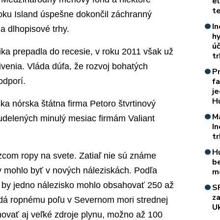
e
t
roku Island úspešne dokončil záchranný
In
a dlhopisové trhy.
h
úč
ka prepadla do recesie, v roku 2011 však už
t
venia. Vláda dúfa, že rozvoj bohatých
P
odporí.
f
je
H
a nórska štátna firma Petoro štvrtinový
M
 udelených minulý mesiac firmám Valiant
I
t
H
com ropy na svete. Zatiaľ nie sú známe
b
by mohlo byť v nových náleziskách. Podľa
m
by jedno nálezisko mohlo obsahovať 250 až
S
z
edá ropnému poľu v Severnom mori strednej
Uk
hovať aj veľké zdroje plynu, možno až 100