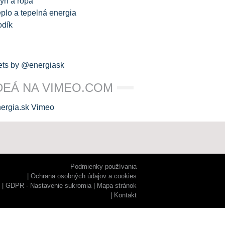
yn a ropa
plo a tepelná energia
odík
ts by @energiask
DEÁ NA VIMEO.COM
Podmienky používania
Ochrana osobných údajov a cookies
GDPR - Nastavenie sukromia
Mapa stránok
Kontakt