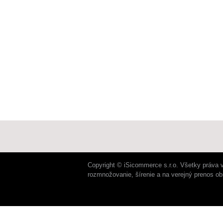
Copyright © iSicommerce s.r.o. Všetky práva 
rozmnožovanie, šírenie a na verejný prenos o