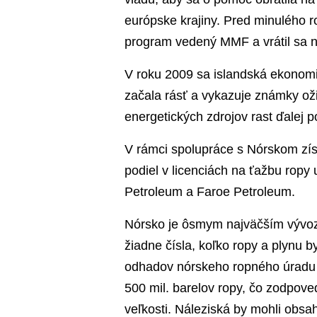
európske krajiny. Pred minulého 
program vedený MMF a vrátil sa n
V roku 2009 sa islandská ekonomi
začala rásť a vykazuje známky oži
energetických zdrojov rast ďalej p
V rámci spolupráce s Nórskom získ
podiel v licenciách na ťažbu ropy
Petroleum a Faroe Petroleum.
Nórsko je ôsmym najväčším vývoz
žiadne čísla, koľko ropy a plynu 
odhadov nórskeho ropného úradu 
500 mil. barelov ropy, čo zodpov
veľkosti. Náleziská by mohli obsa