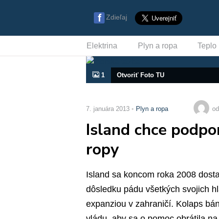
Zdieľaj
Elektrina
Plyn a ropa
Teplo
1
Otvoriť Foto TU
7. januára 2013
Plyn a ropa
od
Island chce podpo
ropy
Island sa koncom roka 2008 dostal
dôsledku pádu všetkých svojich hl
expanziou v zahraničí. Kolaps bán
vládu, aby sa o pomoc obrátila n