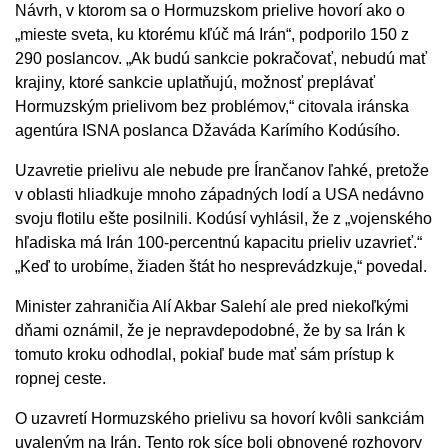
Návrh, v ktorom sa o Hormuzskom prielive hovorí ako o
„mieste sveta, ku ktorému kľúč má Irán“, podporilo 150 z
290 poslancov. „Ak budú sankcie pokračovať, nebudú mať
krajiny, ktoré sankcie uplatňujú, možnosť preplávať
Hormuzským prielivom bez problémov,“ citovala iránska
agentúra ISNA poslanca Džaváda Karímího Kodúsího.
Uzavretie prielivu ale nebude pre Írančanov ľahké, pretože
v oblasti hliadkuje mnoho západných lodí a USA nedávno
svoju flotilu ešte posilnili. Kodúsí vyhlásil, že z „vojenského
hľadiska má Irán 100-percentnú kapacitu prieliv uzavrieť.“
„Keď to urobíme, žiaden štát ho nesprevádzkuje,“ povedal.
Minister zahraničia Alí Akbar Salehí ale pred niekoľkými
dňami oznámil, že je nepravdepodobné, že by sa Irán k
tomuto kroku odhodlal, pokiaľ bude mať sám prístup k
ropnej ceste.
O uzavretí Hormuzského prielivu sa hovorí kvôli sankciám
uvaleným na Irán. Tento rok síce boli obnovené rozhovory