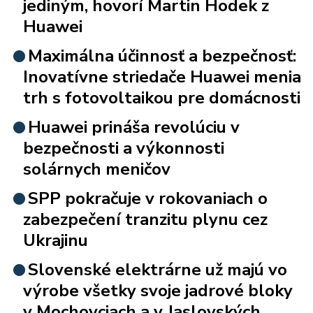
jediným, hovorí Martin Hodek z
Huawei
Maximálna účinnosť a bezpečnosť:
Inovatívne striedače Huawei menia
trh s fotovoltaikou pre domácnosti
Huawei prináša revolúciu v
bezpečnosti a výkonnosti
solárnych meničov
SPP pokračuje v rokovaniach o
zabezpečení tranzitu plynu cez
Ukrajinu
Slovenské elektrárne už majú vo
výrobe všetky svoje jadrové bloky
v Mochovciach a v Jaslovských