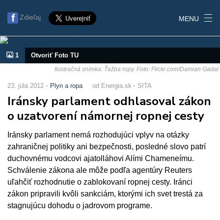
Zdieľaj
MENU
1
Otvoriť Foto TU
Ilustračná snímka: Ťažba ropy. Foto: Flickr.com/Damian Gadal
23. júla 2012
Plyn a ropa
od Energia.sk
SITA
Iránsky parlament odhlasoval zákon
o uzatvorení námornej ropnej cesty
Iránsky parlament nemá rozhodujúci vplyv na otázky
zahraničnej politiky ani bezpečnosti, posledné slovo patrí
duchovnému vodcovi ajatolláhovi Alími Chameneímu.
Schválenie zákona ale môže podľa agentúry Reuters
uľahčiť rozhodnutie o zablokovaní ropnej cesty. Iránci
zákon pripravili kvôli sankciám, ktorými ich svet trestá za
stagnujúcu dohodu o jadrovom programe.