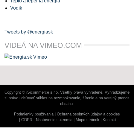
Teplo a tepelná energia
Vodík
Tweets by @energiask
VIDEÁ NA VIMEO.COM
Copyright © iSicommerce s.r.o. Všetky práva vyhradené. Vyhradzujeme
si právo udeľovať súhlas na rozmnožovanie, šírenie a na verejný prenos
obsahu.
Podmienky používania
Ochrana osobných údajov a cookies
GDPR - Nastavenie sukromia
Mapa stránok
Kontakt