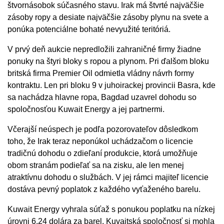
štvornásobok súčasného stavu. Irak má štvrté najväčšie
zásoby ropy a desiate najväčšie zásoby plynu na svete a
ponúka potenciálne bohaté nevyužité teritóriá.
V prvý deň aukcie nepredložili zahraničné firmy žiadne
ponuky na štyri bloky s ropou a plynom. Pri ďalšom bloku
britská firma Premier Oil odmietla vládny návrh formy
kontraktu. Len pri bloku 9 v juhoirackej provincii Basra, kde
sa nachádza hlavne ropa, Bagdad uzavrel dohodu so
spoločnosťou Kuwait Energy a jej partnermi.
Včerajší neúspech je podľa pozorovateľov dôsledkom
toho, že Irak teraz neponúkol uchádzačom o licencie
tradičnú dohodu o zdieľaní produkcie, ktorá umožňuje
obom stranám podieľať sa na zisku, ale len menej
atraktívnu dohodu o službách. V jej rámci majiteľ licencie
dostáva pevný poplatok z každého vyťaženého barelu.
Kuwait Energy vyhrala súťaž s ponukou poplatku na nízkej
úrovni 6,24 dolára za barel. Kuvajtská spoločnosť si mohla