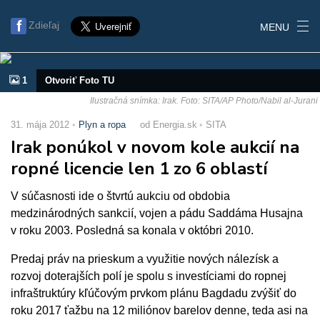
Zdieľaj
MENU
1
Otvoriť Foto TU
Ilustračná snímka: Irak. Foto: SITA/AP Photo/Nabil al-Jurani
31. mája 2012
Plyn a ropa
od Energia.sk
SITA
Irak ponúkol v novom kole aukcií na
ropné licencie len 1 zo 6 oblastí
V súčasnosti ide o štvrtú aukciu od obdobia
medzinárodných sankcií, vojen a pádu Saddáma Husajna
v roku 2003. Posledná sa konala v októbri 2010.
Predaj práv na prieskum a využitie nových nálezísk a
rozvoj doterajších polí je spolu s investíciami do ropnej
infraštruktúry kľúčovým prvkom plánu Bagdadu zvýšiť do
roku 2017 ťažbu na 12 miliónov barelov denne, teda asi na