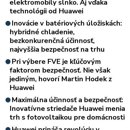
elektromobily slnko. Aj vďaka
technológii od Huawei
Inovácie v batériových úložiskách:
hybridné chladenie,
bezkonkurenčná účinnosť,
najvyššia bezpečnosť na trhu
Pri výbere FVE je kľúčovým
faktorom bezpečnosť. Nie však
jediným, hovorí Martin Hodek z
Huawei
Maximálna účinnosť a bezpečnosť:
Inovatívne striedače Huawei menia
trh s fotovoltaikou pre domácnosti
Huawei prináša revolúciu v