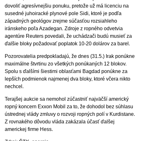
dovoliť agresívnejšiu ponuku, pretože už má licenciu na
susedné juhoiracké plynové pole Sidi, ktoré je podľa
západných geológov zrejme súčasťou rozsiahleho
iránskeho poľa Azadegan. Zdroje z ropného odvetvia
agentúre Reuters povedali, že uchádzači budú musieť za
ďalšie bloky požadovať poplatok 10-20 dolárov za barel.
Pozorovatelia predpokladajú, že dnes (31.5.) Irak ponúkne
maximálne štvrtinu zo všetkých ponúkaných 12 blokov.
Spolu s ďalšími šiestimi oblasťami Bagdad ponúkne za
lepších podmienok najmenej dva bloky, ktoré včera nikto
nechcel.
Terajšej aukcie sa nemohol zúčastniť najväčší americký
ropný koncern Exxon Mobil za to, že dohodol bez súhlasu
ústrednej vlády zmluvy o rozvoji ropných polí v Kurdistane.
Z rovnakého dôvodu vláda zakázala účasť ďalšej
americkej firme Hess.