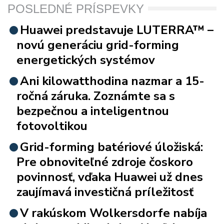
POSLEDNÉ PRÍSPEVKY
Huawei predstavuje LUTERRA™ –
novú generáciu grid-forming
energetických systémov
Ani kilowatthodina nazmar a 15-
ročná záruka. Zoznámte sa s
bezpečnou a inteligentnou
fotovoltikou
Grid-forming batériové úložiská:
Pre obnoviteľné zdroje čoskoro
povinnosť, vďaka Huawei už dnes
zaujímavá investičná príležitosť
V rakúskom Wolkersdorfe nabíja