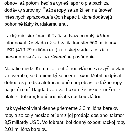
obnoví až potom, keď sa vyrieši spor o platbách za
dodávky suroviny. Ťažba ropy sa zníži len na úroveň
miestnych spracovateľských kapacít, ktoré dodávajú
pohonné látky kurdskému trhu.
Iracký minister financií Ráfia al Isawi minulý týždeň
informoval, že vláda už schválila transfer 560 miliónov
USD (419,29 milióna eur) kurdskej vláde, ale s ich
prevodom sa čaká na záverečné posúdenie.
Napätie medzi Kurdmi a centrálnou vládou sa zvýšilo vlani
v novembri, keď americký koncern Exxon Mobil podpísal
dohodu s predstaviteľmi autonómnej oblasti o ťažbe ropy
na jej území. Bagdad varoval Exxon, že riskuje zrušenie
platnej dohody, ktorú podpísal s irackou vládou.
Irak vyviezol vlani denne priemerne 2,3 milióna barelov
ropy a za celý mesiac príjem z jej predaja dosiahol takmer
8,5 miliardy USD. Vo februári bol denný export irackej ropy
2,01 milióna barelov.