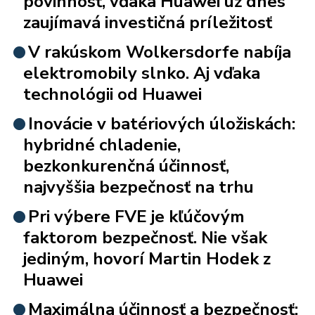
povinnosť, vďaka Huawei už dnes
zaujímavá investičná príležitosť
V rakúskom Wolkersdorfe nabíja
elektromobily slnko. Aj vďaka
technológii od Huawei
Inovácie v batériových úložiskách:
hybridné chladenie,
bezkonkurenčná účinnosť,
najvyššia bezpečnosť na trhu
Pri výbere FVE je kľúčovým
faktorom bezpečnosť. Nie však
jediným, hovorí Martin Hodek z
Huawei
Maximálna účinnosť a bezpečnosť: