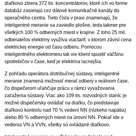
diaľkovo zbiera 372 tis. koncentrátorov, ktoré ich vo forme
databáz zasielajú cez dátové komunikačné kanály do
operačného centra. Tieto čísla v praxi znamenajú, že
inteligentné meranie sa zaviedlo plošne, teda takmer pre
všetkých 100 % odberných miest v krajine. Z toho 25 mil.
odberateľov elektriny využíva viactarif, v ktorom závisí cena
elektrickej energie od času odberu. Pomocou
inteligentného elektromeru tak vie klient spustiť väčšinu
spotrebičov v čase, keď je elektrina lacnejšia.
Z pohľadu operátora distribučnej sústavy, inteligentné
meranie znamená možnosť merať odbery v reálnom čase,
čo dispečerom uľahčuje prácu v rámci vyvažovania
zaťaženia sústavy. Viac ako 109 tis. rozvodných staníc je
možné dispečersky ovládať na diaľku, čo predstavuje
diaľkovú kontrolu nad 70 % vedení NN (nízkeho napätia)
alebo 80 % odberných miest na úrovni NN. Pokiaľ ide o
vedenia VN a VVN, všetky sú ovládané diaľkovo.