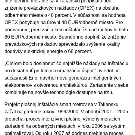
Inteligentné meranie sa v Taliansku podpísalo pod
zníženie prevádzkových nákladov (OPEX) na obsluhu
odberného miesta o 40 percent. V súčasnosti sa hodnota
OPEX pohybuje na úrovni 48 EUR/odberné miesto. Pre
porovnanie, pred začiatkom inštalácií smart metrov to bolo
80 EUR/odberné miesto. Buondonno doplnil, že zníženie
prevádzkových nákladov sprevádzalo zvýšenie kvality
dodávky elektrickej energie o 68 percent.
„Cieľom bolo dosiahnuť čo najnižšie náklady na inštaláciu,
no dosiahnuť pri tom maximalizáciu úspor,“ uviedol. V
súčasnosti Enel navrhol novú generáciu inteligentných
elektromerov s otvorenou architektúrou. Zariadenie v sebe
kombinuje najnovšie technológie dostupné na trhu.
Projekt plošnej inštalácie smart metrov sa v Taliansku
začal na prelome rokov 1999/2000. V období 2001 – 2005
prebiehal proces intenzívnej plošnej výmeny meracích
zariadení na odberných miestach, v roku 2006 sa systém
optimalizoval. Od roku 2007 až dodnes prebieha proces