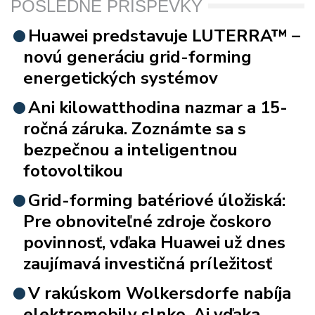
POSLEDNÉ PRÍSPEVKY
Huawei predstavuje LUTERRA™ –
novú generáciu grid-forming
energetických systémov
Ani kilowatthodina nazmar a 15-
ročná záruka. Zoznámte sa s
bezpečnou a inteligentnou
fotovoltikou
Grid-forming batériové úložiská:
Pre obnoviteľné zdroje čoskoro
povinnosť, vďaka Huawei už dnes
zaujímavá investičná príležitosť
V rakúskom Wolkersdorfe nabíja
elektromobily slnko. Aj vďaka