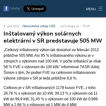
Zdieľaj
MENU
8. júla 2012
Obnoviteľné zdroje OZE
od Energia.sk
TASR
Inštalovaný výkon solárnych
elektrární v SR predstavuje 505 MW
„Celkový inštalovaný výkon tak dosiahol vo februári 2012
približne 505 MW. Asi 95 % inštalovaného výkonu je v
zdrojoch s výkonom nad 100 kW. V počte inštalácií je však
58 % FVE s výkonom do 100 kW,“ informoval TASR ďalej
Šimon s tým, že podiel FVE na celkovom inštalovanom
výkone zdrojov v SR je teda približne 8,6 %.
Celkovo je v SR inštalovaných 1178 kusov FVE, z toho
26,76 % s výkonom do 10 kW, 39,13 % s výkonom od 11
kW do 99,9 kW, 31,45 % s výkonom od 100 kW do 0,999
MW a 2,66 % s výkonom od 1 MW do 4 MW.