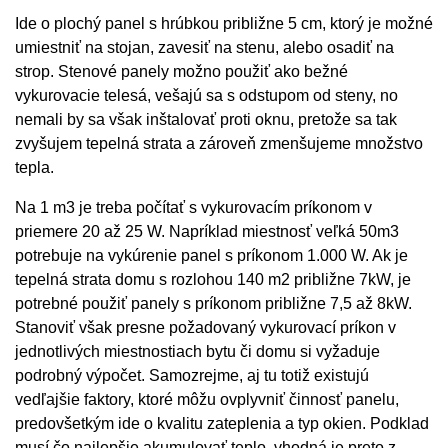
Ide o plochý panel s hrúbkou približne 5 cm, ktorý je možné
umiestniť na stojan, zavesiť na stenu, alebo osadiť na
strop. Stenové panely možno použiť ako bežné
vykurovacie telesá, vešajú sa s odstupom od steny, no
nemali by sa však inštalovať proti oknu, pretože sa tak
zvyšujem tepelná strata a zároveň zmenšujeme množstvo
tepla.
Na 1 m3 je treba počítať s vykurovacím príkonom v
priemere 20 až 25 W. Napríklad miestnosť veľká 50m3
potrebuje na vykúrenie panel s príkonom 1.000 W. Ak je
tepelná strata domu s rozlohou 140 m2 približne 7kW, je
potrebné použiť panely s príkonom približne 7,5 až 8kW.
Stanoviť však presne požadovaný vykurovací príkon v
jednotlivých miestnostiach bytu či domu si vyžaduje
podrobný výpočet. Samozrejme, aj tu totiž existujú
vedľajšie faktory, ktoré môžu ovplyvniť činnosť panelu,
predovšetkým ide o kvalitu zateplenia a typ okien. Podklad
musí čo najlepšie akumulovať teplo, vhodná je preto z