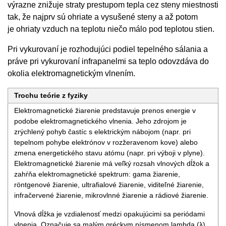
výrazne znižuje straty prestupom tepla cez steny miestnosti
tak, že najprv sú ohriate a vysušené steny a až potom
je ohriaty vzduch na teplotu niečo málo pod teplotou stien.
Pri vykurovaní je rozhodujúci podiel tepelného sálania a
práve pri vykurovaní infrapanelmi sa teplo odovzdáva do
okolia elektromagnetickým vlnením.
Trochu teórie z fyziky
Elektromagnetické žiarenie predstavuje prenos energie v
podobe elektromagnetického vlnenia. Jeho zdrojom je
zrýchlený pohyb častíc s elektrickým nábojom (napr. pri
tepelnom pohybe elektrónov v rozžeravenom kove) alebo
zmena energetického stavu atómu (napr. pri výboji v plyne).
Elektromagnetické žiarenie má veľký rozsah vlnových dĺžok a
zahŕňa elektromagnetické spektrum: gama žiarenie,
röntgenové žiarenie, ultrafialové žiarenie, viditeľné žiarenie,
infračervené žiarenie, mikrovlnné žiarenie a rádiové žiarenie.
Vlnová dĺžka je vzdialenosť medzi opakujúcimi sa periódami
vlnenia. Označuje sa malým gréckym písmenom lambda (λ).