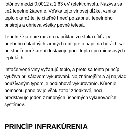
fotónov medzi 0,0012 a 1,63 eV (elektronvolt). Nazýva sa
tiež tepelné žiarenie. Vďaka tejto vlnovej dĺžke, vzniká
teplo okamžite, je citeľné hneď po zapnutí tepelného
prístroja a ohrieva všetky pevné telesá.
Tepelné žiarenie možno napríklad zo slnka cítiť aj v
priebehu chladných zimných dní, preto napr. na horách sa
pri slnečnom žiarení dostavuje pocit tepla i pri mínusových
teplotách.
Infračervené vlny vyžarujú teplo, a preto sa tento princíp
využíva pri sálavom vykurovaní. Najznámejším a aj najviac
používaným typom je podlahové vykurovanie. Kúrenie
pomocou panelov je však zatiaľ zriedkavé, hoci
predstavuje jeden z mnohých úsporných vykurovacích
systémov.
PRINCÍP INFRAKÚRENIA