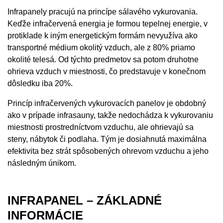
Infrapanely pracujú na princípe sálavého vykurovania.
Keďže infračervená energia je formou tepelnej energie, v
protiklade k iným energetickým formám nevyužíva ako
transportné médium okolitý vzduch, ale z 80% priamo
okolité telesá. Od týchto predmetov sa potom druhotne
ohrieva vzduch v miestnosti, čo predstavuje v konečnom
dôsledku iba 20%.
Princíp infračervených vykurovacích panelov je obdobný
ako v prípade infrasauny, takže nedochádza k vykurovaniu
miestnosti prostredníctvom vzduchu, ale ohrievajú sa
steny, nábytok či podlaha. Tým je dosiahnutá maximálna
efektivita bez strát spôsobených ohrevom vzduchu a jeho
následným únikom.
INFRAPANEL – ZÁKLADNÉ
INFORMÁCIE