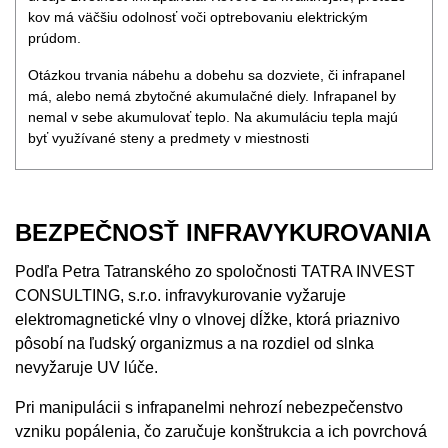
kov má väčšiu odolnosť voči optrebovaniu elektrickým
prúdom.
Otázkou trvania nábehu a dobehu sa dozviete, či infrapanel
má, alebo nemá zbytočné akumulačné diely. Infrapanel by
nemal v sebe akumulovať teplo. Na akumuláciu tepla majú
byť využívané steny a predmety v miestnosti
BEZPEČNOSŤ INFRAVYKUROVANIA
Podľa Petra Tatranského zo spoločnosti TATRA INVEST
CONSULTING, s.r.o. infravykurovanie vyžaruje
elektromagnetické vlny o vlnovej dĺžke, ktorá priaznivo
pôsobí na ľudský organizmus a na rozdiel od slnka
nevyžaruje UV lúče.
Pri manipulácii s infrapanelmi nehrozí nebezpečenstvo
vzniku popálenia, čo zaručuje konštrukcia a ich povrchová