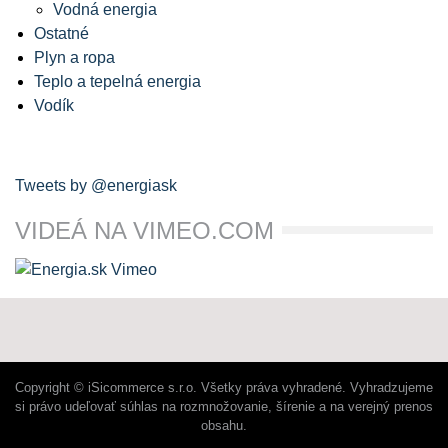
Vodná energia
Ostatné
Plyn a ropa
Teplo a tepelná energia
Vodík
Tweets by @energiask
VIDEÁ NA VIMEO.COM
Copyright © iSicommerce s.r.o. Všetky práva vyhradené. Vyhradzujeme
si právo udeľovať súhlas na rozmnožovanie, šírenie a na verejný prenos
obsahu.