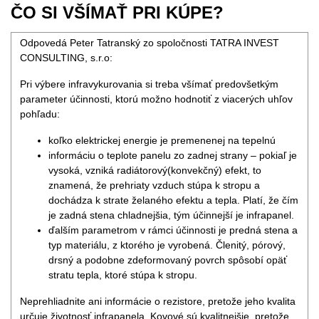
ČO SI VŠÍMAŤ PRI KÚPE?
Odpovedá Peter Tatranský zo spoločnosti TATRA INVEST
CONSULTING, s.r.o:
Pri výbere infravykurovania si treba všímať predovšetkým
parameter účinnosti, ktorú možno hodnotiť z viacerých uhľov
pohľadu:
koľko elektrickej energie je premenenej na tepelnú
informáciu o teplote panelu zo zadnej strany – pokiaľ je
vysoká, vzniká radiátorový(konvekčný) efekt, to
znamená, že prehriaty vzduch stúpa k stropu a
dochádza k strate želaného efektu a tepla. Platí, že čím
je zadná stena chladnejšia, tým účinnejší je infrapanel.
ďalším parametrom v rámci účinnosti je predná stena a
typ materiálu, z ktorého je vyrobená. Členitý, pórový,
drsný a podobne zdeformovaný povrch spôsobí opäť
stratu tepla, ktoré stúpa k stropu.
Neprehliadnite ani informácie o rezistore, pretože jeho kvalita
určuje životnosť infrapanela. Kovové sú kvalitnejšie, pretože