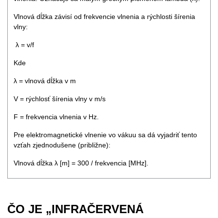
Vlnová dĺžka závisí od frekvencie vlnenia a rýchlosti šírenia
vlny:
λ = v/f
Kde
λ = vlnová dĺžka v m
V = rýchlosť šírenia vlny v m/s
F = frekvencia vlnenia v Hz.
Pre elektromagnetické vlnenie vo vákuu sa dá vyjadriť tento
vzťah zjednodušene (približne):
Vlnová dĺžka λ [m] = 300 / frekvencia [MHz].
ČO JE „INFRAČERVENÁ