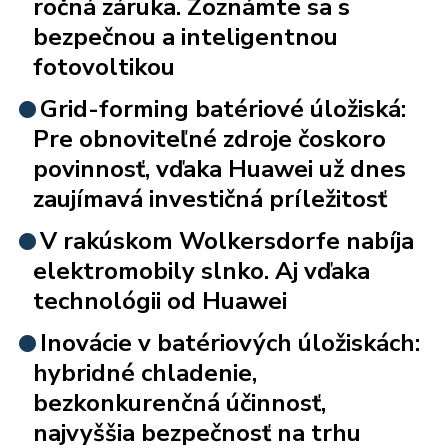
ročná záruka. Zoznámte sa s
bezpečnou a inteligentnou
fotovoltikou
Grid-forming batériové úložiská:
Pre obnoviteľné zdroje čoskoro
povinnosť, vďaka Huawei už dnes
zaujímavá investičná príležitosť
V rakúskom Wolkersdorfe nabíja
elektromobily slnko. Aj vďaka
technológii od Huawei
Inovácie v batériových úložiskách:
hybridné chladenie,
bezkonkurenčná účinnosť,
najvyššia bezpečnosť na trhu