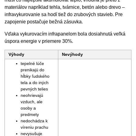
materiálov napríklad tehla, tvárnice, betón alebo drevo –
infravykurovanie sa hodí tiež do zrubových stavieb. Pre
zapojenie postačuje bežná zásuvka.
Vďaka vykurovacím infrapanelom bola dosiahnutá veľká
úspora energie v priemere 30%.
Výhody
Nevýhody
tepelné lúče
prenikajú do
hĺbky ľudského
tela a do iných
pevných telies
neohrievajú
vzduch, ale
osoby a
predmety
nedochádza k
víreniu prachu
nevysušuje