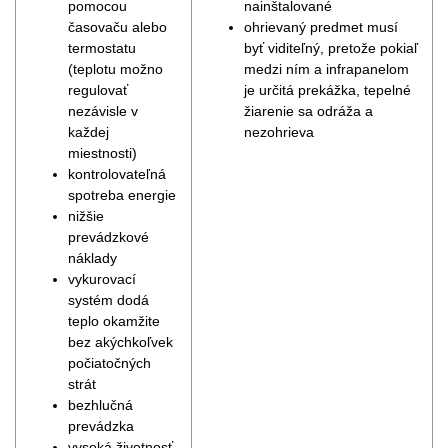
pomocou
nainštalované
časovaču alebo
ohrievaný predmet musí
termostatu
byť viditeľný, pretože pokiaľ
(teplotu možno
medzi ním a infrapanelom
regulovať
je určitá prekážka, tepelné
nezávisle v
žiarenie sa odráža a
každej
nezohrieva
miestnosti)
kontrolovateľná
spotreba energie
nižšie
prevádzkové
náklady
vykurovací
systém dodá
teplo okamžite
bez akýchkoľvek
počiatočných
strát
bezhlučná
prevádzka
vysoká životnosť