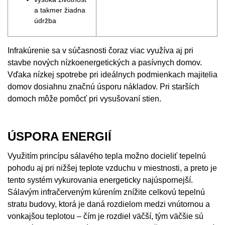
a takmer žiadna
údržba
Infrakúrenie sa v súčasnosti čoraz viac využíva aj pri
stavbe nových nízkoenergetických a pasívnych domov.
Vďaka nízkej spotrebe pri ideálnych podmienkach majitelia
domov dosiahnu značnú úsporu nákladov. Pri starších
domoch môže pomôcť pri vysušovaní stien.
ÚSPORA ENERGIÍ
Využitím princípu sálavého tepla možno docieliť tepelnú
pohodu aj pri nižšej teplote vzduchu v miestnosti, a preto je
tento systém vykurovania energeticky najúspornejší.
Sálavým infračerveným kúrením znížite celkovú tepelnú
stratu budovy, ktorá je daná rozdielom medzi vnútornou a
vonkajšou teplotou – čím je rozdiel väčší, tým väčšie sú