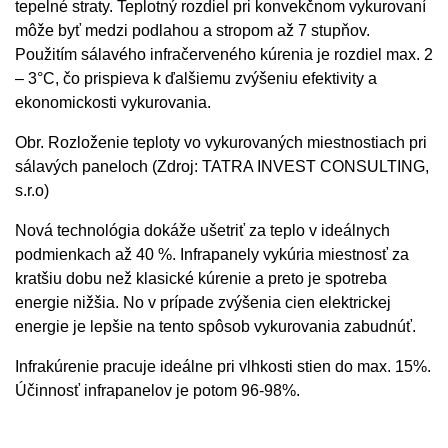
tepelné straty. Teplotný rozdiel pri konvekčnom vykurovaní
môže byť medzi podlahou a stropom až 7 stupňov.
Použitím sálavého infračerveného kúrenia je rozdiel max. 2
– 3°C, čo prispieva k ďalšiemu zvýšeniu efektivity a
ekonomickosti vykurovania.
Obr. Rozloženie teploty vo vykurovaných miestnostiach pri
sálavých paneloch (Zdroj: TATRA INVEST CONSULTING,
s.r.o)
Nová technológia dokáže ušetriť za teplo v ideálnych
podmienkach až 40 %. Infrapanely vykúria miestnosť za
kratšiu dobu než klasické kúrenie a preto je spotreba
energie nižšia. No v prípade zvýšenia cien elektrickej
energie je lepšie na tento spôsob vykurovania zabudnúť.
Infrakúrenie pracuje ideálne pri vlhkosti stien do max. 15%.
Účinnosť infrapanelov je potom 96-98%.