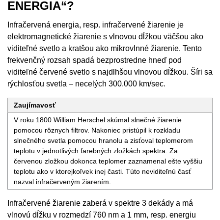
ENERGIA“?
Infračervená energia, resp. infračervené žiarenie je
elektromagnetické žiarenie s vlnovou dĺžkou väčšou ako
viditeľné svetlo a kratšou ako mikrovlnné žiarenie. Tento
frekvenčný rozsah spadá bezprostredne hneď pod
viditeľné červené svetlo s najdlhšou vlnovou dĺžkou. Šíri sa
rýchlosťou svetla – necelých 300.000 km/sec.
Zaujímavosť
V roku 1800 William Herschel skúmal slnečné žiarenie
pomocou rôznych filtrov. Nakoniec pristúpil k rozkladu
slnečného svetla pomocou hranolu a zisťoval teplomerom
teplotu v jednotlivých farebných zložkách spektra. Za
červenou zložkou dokonca teplomer zaznamenal ešte vyššiu
teplotu ako v ktorejkoľvek inej časti. Túto neviditeľnú časť
nazval infračerveným žiarením.
Infračervené žiarenie zaberá v spektre 3 dekády a má
vlnovú dĺžku v rozmedzí 760 nm a 1 mm, resp. energiu