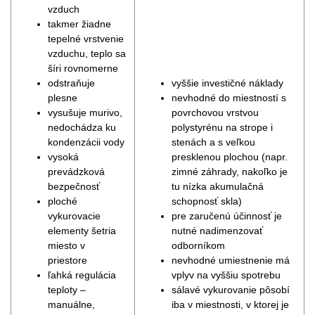
vzduch
takmer žiadne
tepelné vrstvenie
vzduchu, teplo sa
šíri rovnomerne
odstraňuje
vyššie investičné náklady
plesne
nevhodné do miestností s
vysušuje murivo,
povrchovou vrstvou
nedochádza ku
polystyrénu na strope i
kondenzácii vody
stenách a s veľkou
vysoká
presklenou plochou (napr.
prevádzková
zimné záhrady, nakoľko je
bezpečnosť
tu nízka akumulačná
ploché
schopnosť skla)
vykurovacie
pre zaručenú účinnosť je
elementy šetria
nutné nadimenzovať
miesto v
odborníkom
priestore
nevhodné umiestnenie má
ľahká regulácia
vplyv na vyššiu spotrebu
teploty –
sálavé vykurovanie pôsobí
manuálne,
iba v miestnosti, v ktorej je