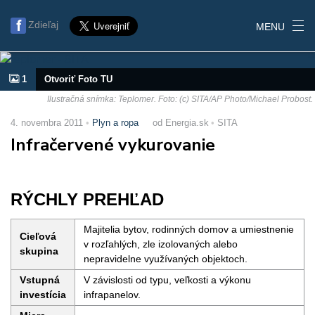
Zdieľaj
MENU
1
Otvoriť Foto TU
Ilustračná snímka: Teplomer. Foto: (c) SITA/AP Photo/Michael Probost.
4. novembra 2011
Plyn a ropa
od Energia.sk
SITA
Infračervené vykurovanie
RÝCHLY PREHĽAD
Majitelia bytov, rodinných domov a umiestnenie
Cieľová
v rozľahlých, zle izolovaných alebo
skupina
nepravidelne využívaných objektoch.
Vstupná
V závislosti od typu, veľkosti a výkonu
investícia
infrapanelov.