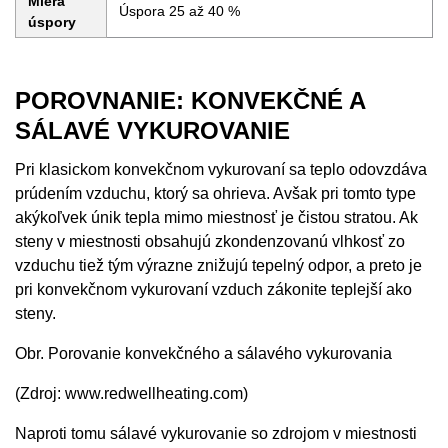
Miera
Úspora 25 až 40 %
úspory
POROVNANIE: KONVEKČNÉ A
SÁLAVÉ VYKUROVANIE
Pri klasickom konvekčnom vykurovaní sa teplo odovzdáva
prúdením vzduchu, ktorý sa ohrieva. Avšak pri tomto type
akýkoľvek únik tepla mimo miestnosť je čistou stratou. Ak
steny v miestnosti obsahujú zkondenzovanú vlhkosť zo
vzduchu tiež tým výrazne znižujú tepelný odpor, a preto je
pri konvekčnom vykurovaní vzduch zákonite teplejší ako
steny.
Obr. Porovanie konvekčného a sálavého vykurovania
(Zdroj: www.redwellheating.com)
Naproti tomu sálavé vykurovanie so zdrojom v miestnosti