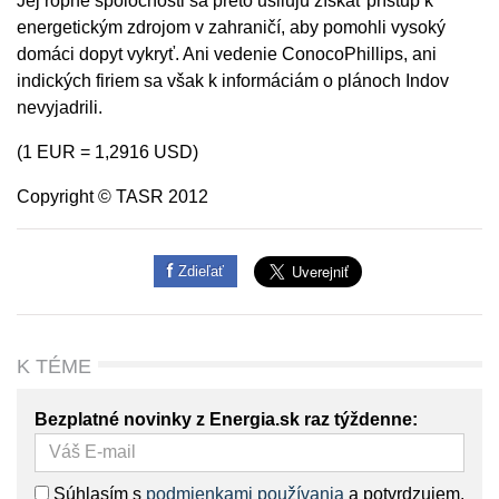
Jej ropné spoločnosti sa preto usilujú získať prístup k
energetickým zdrojom v zahraničí, aby pomohli vysoký
domáci dopyt vykryť. Ani vedenie ConocoPhillips, ani
indických firiem sa však k informáciám o plánoch Indov
nevyjadrili.
(1 EUR = 1,2916 USD)
Copyright © TASR 2012
Zdieľať
K TÉME
Bezplatné novinky z Energia.sk raz týždenne:
Súhlasím s
podmienkami používania
a potvrdzujem,