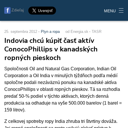
Zdieľaj
MENU
25. septembra 2012
Plyn a ropa
od Energia.sk
TASR
Indovia chcú kúpiť časť aktív
ConocoPhillips v kanadských
ropných pieskoch
Spoločnosti Oil and Natural Gas Corporation, Indian Oil
Corporation a Oil India v minulých týždňoch podľa médií
spoločne podali nezáväznú ponuku na kanadské aktíva
ConocoPhillips v oblasti ropných pieskov. Tá sa rozhodla
predať 50-% podiel v týchto aktívach, ktorých denná
produkcia sa odhaduje na vyše 500.000 barelov (1 barel =
159 litrov).
Z celkovej spotreby ropy India zhruba tri štvrtiny dováža.