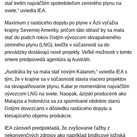
stať tretím najväčším spotrebiteľom zemného plynu na
svete,“ uviedla IEA.
Maximum z rastúceho dopytu po plyne v Ázii vyťažia
krajiny Severnej Ameriky, pričom táto oblasť by sa mala
stať do piatich rokov čistým vývozcom skvapalneného
zemného plynu (LNG), keďže v súčasnosti sa do
prevádzky dostávajú nové projekty. Veľké možnosti v tomto
smere predpovedá agentúra aj Austrálii.
„Austrália by sa mala stať novým Katarom,“ uviedla IEA s
tým, že v krajine sa v súčasnosti stavia viacero projektov
na skvapalňovanie plynu. Katar je momentálne najväčším
vývozcom LNG na svete. Naopak, ázijskí producenti ako
Malajzia a Indonézia sa za spomínané obdobie stanú
čistými dovozcami v dôsledku rastúceho dopytu a
klesajúceho objemu produkcie.
IEA zároveň predpokladá, že zvyšovanie ťažby z
nekonvenčných zdrojov ako napríklad bridlicové ložiská