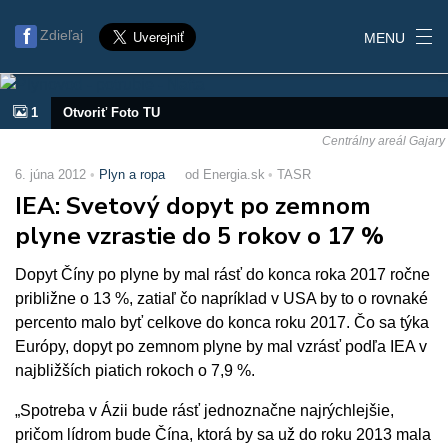
Zdieľaj
MENU
1
Otvoriť Foto TU
Centrálny areál Gajary
6. júna 2012
Plyn a ropa
od Energia.sk
TASR
IEA: Svetový dopyt po zemnom
plyne vzrastie do 5 rokov o 17 %
Dopyt Číny po plyne by mal rásť do konca roka 2017 ročne
približne o 13 %, zatiaľ čo napríklad v USA by to o rovnaké
percento malo byť celkove do konca roku 2017. Čo sa týka
Európy, dopyt po zemnom plyne by mal vzrásť podľa IEA v
najbližších piatich rokoch o 7,9 %.
„Spotreba v Ázii bude rásť jednoznačne najrýchlejšie,
pričom lídrom bude Čína, ktorá by sa už do roku 2013 mala