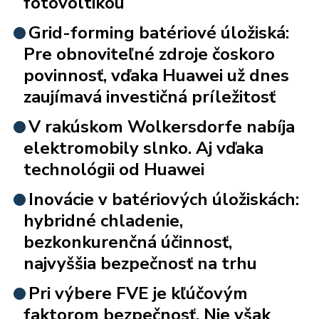
fotovoltikou
Grid-forming batériové úložiská:
Pre obnoviteľné zdroje čoskoro
povinnosť, vďaka Huawei už dnes
zaujímavá investičná príležitosť
V rakúskom Wolkersdorfe nabíja
elektromobily slnko. Aj vďaka
technológii od Huawei
Inovácie v batériových úložiskách:
hybridné chladenie,
bezkonkurenčná účinnosť,
najvyššia bezpečnosť na trhu
Pri výbere FVE je kľúčovým
faktorom bezpečnosť. Nie však