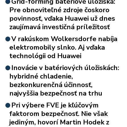
Grid-forming batériové úložiská:
Pre obnoviteľné zdroje čoskoro
povinnosť, vďaka Huawei už dnes
zaujímavá investičná príležitosť
V rakúskom Wolkersdorfe nabíja
elektromobily slnko. Aj vďaka
technológii od Huawei
Inovácie v batériových úložiskách:
hybridné chladenie,
bezkonkurenčná účinnosť,
najvyššia bezpečnosť na trhu
Pri výbere FVE je kľúčovým
faktorom bezpečnosť. Nie však
jediným, hovorí Martin Hodek z