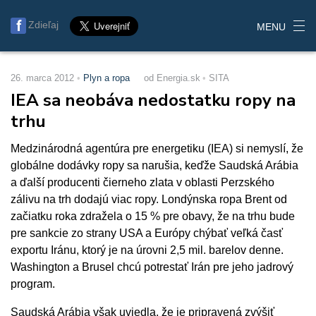
Zdieľaj
MENU
26. marca 2012
Plyn a ropa
od Energia.sk
SITA
IEA sa neobáva nedostatku ropy na
trhu
Medzinárodná agentúra pre energetiku (IEA) si nemyslí, že
globálne dodávky ropy sa narušia, keďže Saudská Arábia
a ďalší producenti čierneho zlata v oblasti Perzského
zálivu na trh dodajú viac ropy. Londýnska ropa Brent od
začiatku roka zdražela o 15 % pre obavy, že na trhu bude
pre sankcie zo strany USA a Európy chýbať veľká časť
exportu Iránu, ktorý je na úrovni 2,5 mil. barelov denne.
Washington a Brusel chcú potrestať Irán pre jeho jadrový
program.
Saudská Arábia však uviedla, že je pripravená zvýšiť