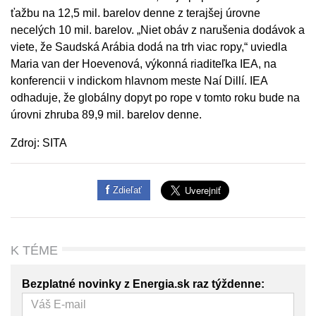
ťažbu na 12,5 mil. barelov denne z terajšej úrovne
necelých 10 mil. barelov. „Niet obáv z narušenia dodávok a
viete, že Saudská Arábia dodá na trh viac ropy,“ uviedla
Maria van der Hoevenová, výkonná riaditeľka IEA, na
konferencii v indickom hlavnom meste Naí Dillí. IEA
odhaduje, že globálny dopyt po rope v tomto roku bude na
úrovni zhruba 89,9 mil. barelov denne.
Zdroj: SITA
Zdieľať
K TÉME
Bezplatné novinky z Energia.sk raz týždenne: