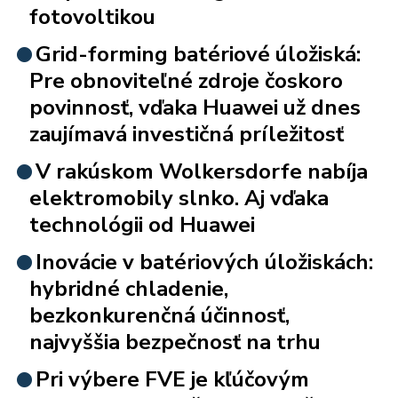
fotovoltikou
Grid-forming batériové úložiská:
Pre obnoviteľné zdroje čoskoro
povinnosť, vďaka Huawei už dnes
zaujímavá investičná príležitosť
V rakúskom Wolkersdorfe nabíja
elektromobily slnko. Aj vďaka
technológii od Huawei
Inovácie v batériových úložiskách:
hybridné chladenie,
bezkonkurenčná účinnosť,
najvyššia bezpečnosť na trhu
Pri výbere FVE je kľúčovým