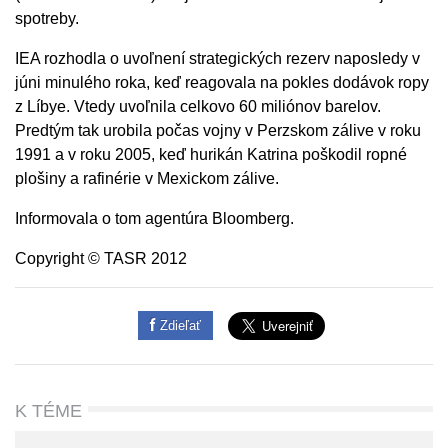
spotreby.
IEA rozhodla o uvoľnení strategických rezerv naposledy v
júni minulého roka, keď reagovala na pokles dodávok ropy
z Líbye. Vtedy uvoľnila celkovo 60 miliónov barelov.
Predtým tak urobila počas vojny v Perzskom zálive v roku
1991 a v roku 2005, keď hurikán Katrina poškodil ropné
plošiny a rafinérie v Mexickom zálive.
Informovala o tom agentúra Bloomberg.
Copyright © TASR 2012
Zdieľať
K TÉME