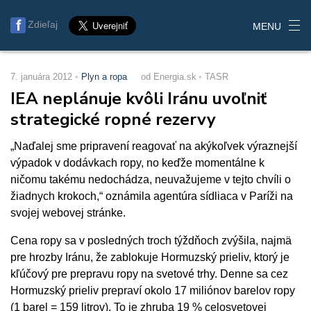
Zdieľaj
MENU
7. januára 2012
Plyn a ropa
od Energia.sk
TASR
IEA neplánuje kvôli Iránu uvoľniť
strategické ropné rezervy
„Naďalej sme pripravení reagovať na akýkoľvek výraznejší
výpadok v dodávkach ropy, no keďže momentálne k
ničomu takému nedochádza, neuvažujeme v tejto chvíli o
žiadnych krokoch,“ oznámila agentúra sídliaca v Paríži na
svojej webovej stránke.
Cena ropy sa v posledných troch týždňoch zvýšila, najmä
pre hrozby Iránu, že zablokuje Hormuzský prieliv, ktorý je
kľúčový pre prepravu ropy na svetové trhy. Denne sa cez
Hormuzský prieliv prepraví okolo 17 miliónov barelov ropy
(1 barel = 159 litrov). To je zhruba 19 % celosvetovej