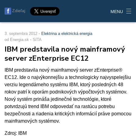
Zdieľaj
MENU
3. septembra 2012
Elektrina a elektrická energia
od Energia.sk
SITA
IBM predstavila nový mainframový
server zEnterprise EC12
IBM predstavila nový mainframový server zEnterprise®
EC12. Ide o najvýkonnejšiu a technologicky najvyspelejšiu
verziu legendárneho systému IBM, ktorý posledných 48
rokov patrí k oporám podnikových výpočtových systémov.
Nový systém prináša jedinečné technológie, ktoré
potvrdzujú trend IBM odpovedať na rastúcu potrebu
bezpečnosti a riadenia kritických informácií práve pomocou
mainframových systémov.
Zdroj: IBM