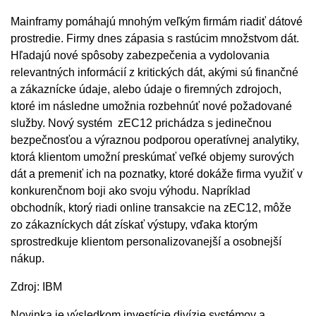
Mainframy pomáhajú mnohým veľkým firmám riadiť dátové
prostredie. Firmy dnes zápasia s rastúcim množstvom dát.
Hľadajú nové spôsoby zabezpečenia a vydolovania
relevantných informácií z kritických dát, akými sú finančné
a zákaznícke údaje, alebo údaje o firemných zdrojoch,
ktoré im následne umožnia rozbehnúť nové požadované
služby. Nový systém zEC12 prichádza s jedinečnou
bezpečnosťou a výraznou podporou operatívnej analytiky,
ktorá klientom umožní preskúmať veľké objemy surových
dát a premeniť ich na poznatky, ktoré dokáže firma využiť v
konkurenčnom boji ako svoju výhodu. Napríklad
obchodník, ktorý riadi online transakcie na zEC12, môže
zo zákazníckych dát získať výstupy, vďaka ktorým
sprostredkuje klientom personalizovanejší a osobnejší
nákup.
Zdroj: IBM
Novinka je výsledkom investície divízie systémov a