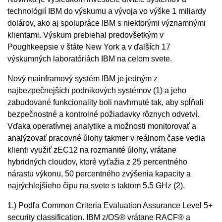
technológií IBM do výskumu a vývoja vo výške 1 miliardy
dolárov, ako aj spolupráce IBM s niektorými významnými
klientami. Výskum prebiehal predovšetkým v
Poughkeepsie v štáte New York a v ďalších 17
výskumných laboratóriách IBM na celom svete.
Nový mainframový systém IBM je jedným z
najbezpečnejších podnikových systémov (1) a jeho
zabudované funkcionality boli navhrnuté tak, aby spĺňali
bezpečnostné a kontrolné požiadavky rôznych odvetví.
Vďaka operatívnej analytike a možnosti monitorovať a
analýzovať pracovné úlohy takmer v reálnom čase vedia
klienti využiť zEC12 na rozmanité úlohy, vrátane
hybridných cloudov, ktoré vyťažia z 25 percentného
nárastu výkonu, 50 percentného zvýšenia kapacity a
najrýchlejšieho čipu na svete s taktom 5.5 GHz (2).
1.) Podľa Common Criteria Evaluation Assurance Level 5+
security classification. IBM z/OS® vrátane RACF® a