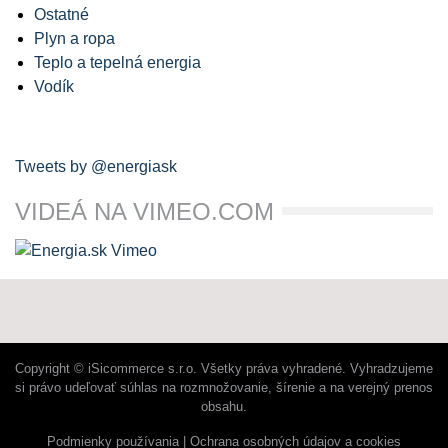
Ostatné
Plyn a ropa
Teplo a tepelná energia
Vodík
Tweets by @energiask
VIDEÁ NA VIMEO.COM
Copyright © iSicommerce s.r.o. Všetky práva vyhradené. Vyhradzujeme
si právo udeľovať súhlas na rozmnožovanie, šírenie a na verejný prenos
obsahu.
Podmienky používania
Ochrana osobných údajov a cookies