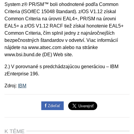
System z® PR/SM™ boli ohodnotené podľa Common
Criteria (ISO/IEC 15048 štandard). z/OS V1.12 získal
Common Criteria na úrovni EAL4+, PR/SM na úrovni
EAL5+ a z/OS V1.12 RACF tiež získal honotenie EAL5+
Common Criteria, čím splnil jedny z najnáročnejších
bezpečnostných štandardov v odvetví. Viac informácií
nájdete na www.atsec.com alebo na stránke
www.bsi.bund.de (DE) Web site.
2.) V porovnané s predchádzajúcou generáciou – IBM
zEnterprise 196.
Zdroj:
IBM
Zdieľať
K TÉME