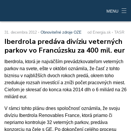
MENU
31. decembra 2012
Obnoviteľné zdroje OZE
od Energia.sk
TASR
Iberdrola predáva divíziu veterných
parkov vo Francúzsku za 400 mil. eur
Iberdrola, ktorá je najväčším prevádzkovateľom veterných
parkov na svete, ešte v októbri oznámila, že časť z tohto
biznisu v najbližších dvoch rokoch predá, okrem toho
zredukuje rozsah investícií a zníži počet pracovných miest.
Cieľom je skresať do konca roka 2014 dlh o 6 miliárd na 26
miliárd eur.
V rámci tohto plánu dnes spoločnosť oznámila, že svoju
divíziu Iberdrola Renovables France, ktorá priamo či
nepriamo kontroluje 32 veterných parkov, predáva
konzorciu na čele s GE. Po dokončení celého procesu