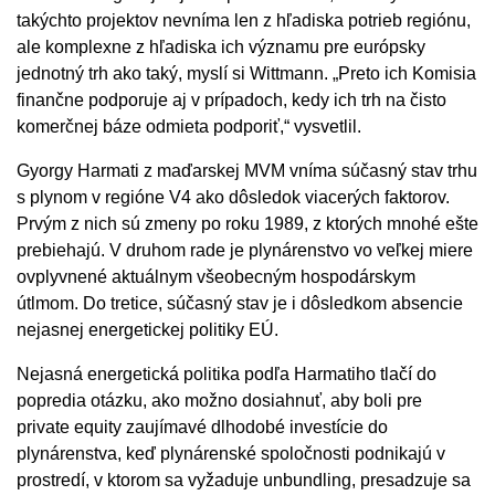
takýchto projektov nevníma len z hľadiska potrieb regiónu,
ale komplexne z hľadiska ich významu pre európsky
jednotný trh ako taký, myslí si Wittmann. „Preto ich Komisia
finančne podporuje aj v prípadoch, kedy ich trh na čisto
komerčnej báze odmieta podporiť,“ vysvetlil.
Gyorgy Harmati z maďarskej MVM vníma súčasný stav trhu
s plynom v regióne V4 ako dôsledok viacerých faktorov.
Prvým z nich sú zmeny po roku 1989, z ktorých mnohé ešte
prebiehajú. V druhom rade je plynárenstvo vo veľkej miere
ovplyvnené aktuálnym všeobecným hospodárskym
útlmom. Do tretice, súčasný stav je i dôsledkom absencie
nejasnej energetickej politiky EÚ.
Nejasná energetická politika podľa Harmatiho tlačí do
popredia otázku, ako možno dosiahnuť, aby boli pre
private equity zaujímavé dlhodobé investície do
plynárenstva, keď plynárenské spoločnosti podnikajú v
prostredí, v ktorom sa vyžaduje unbundling, presadzuje sa