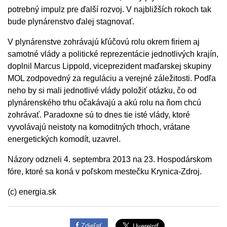
potrebný impulz pre ďalší rozvoj. V najbližších rokoch tak
bude plynárenstvo ďalej stagnovať.
V plynárenstve zohrávajú kľúčovú rolu okrem firiem aj
samotné vlády a politické reprezentácie jednotlivých krajín,
doplnil Marcus Lippold, viceprezident maďarskej skupiny
MOL zodpovedný za reguláciu a verejné záležitosti. Podľa
neho by si mali jednotlivé vlády položiť otázku, čo od
plynárenského trhu očakávajú a akú rolu na ňom chcú
zohrávať. Paradoxne sú to dnes tie isté vlády, ktoré
vyvolávajú neistoty na komoditných trhoch, vrátane
energetických komodít, uzavrel.
Názory odzneli 4. septembra 2013 na 23. Hospodárskom
fóre, ktoré sa koná v poľskom mestečku Krynica-Zdroj.
(c) energia.sk
Zdieľať