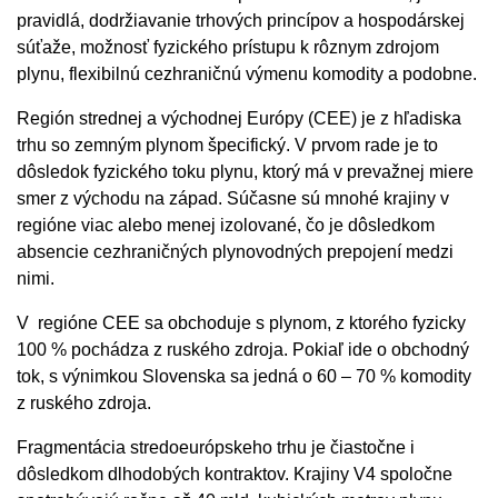
pravidlá, dodržiavanie trhových princípov a hospodárskej
súťaže, možnosť fyzického prístupu k rôznym zdrojom
plynu, flexibilnú cezhraničnú výmenu komodity a podobne.
Región strednej a východnej Európy (CEE) je z hľadiska
trhu so zemným plynom špecifický. V prvom rade je to
dôsledok fyzického toku plynu, ktorý má v prevažnej miere
smer z východu na západ. Súčasne sú mnohé krajiny v
regióne viac alebo menej izolované, čo je dôsledkom
absencie cezhraničných plynovodných prepojení medzi
nimi.
V regióne CEE sa obchoduje s plynom, z ktorého fyzicky
100 % pochádza z ruského zdroja. Pokiaľ ide o obchodný
tok, s výnimkou Slovenska sa jedná o 60 – 70 % komodity
z ruského zdroja.
Fragmentácia stredoeurópskeho trhu je čiastočne i
dôsledkom dlhodobých kontraktov. Krajiny V4 spoločne