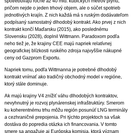
spotrebúvajú ročne až 40 mld. kubických metrov plynu,
pričom nejde o jeden trhový objem, ale o súčet spotrieb
jednotlivých krajín. Z nich každá má s ruským dodávateľom
podpísaný samostatný dlhodobý kontrakt. Ako prvej z nich
kontrakt končí Maďarsku (2015), ako poslednému
Slovensku (2028), doplnil Wittmann. Paradoxom podľa
neho tiež je, že krajiny CEE majú napriek relatívnej
geografickej blízkosti ruského zdroja najvyššie nákupné
ceny od Gazprom Exportu.
Napriek tomu, podľa Wittmanna je potrebné dlhodobý
kontrakt vnímať ako tradičný obchodný model v regióne,
ktorý stále dominuje.
Ak majú krajiny V4 znížiť váhu dlhodobých kontraktov,
nevyhnutný je rozvoj plynárenskej infraštruktúry. Smerom
ku koherentnému trhu môžu región posunúť LNG terminály
a cezhraničné prepojenia. Pri týchto projektoch sa však
dostáva do popredia otázka ich financovania. V tomto
smere sa angažuje aj Európska komisia, ktorá význam