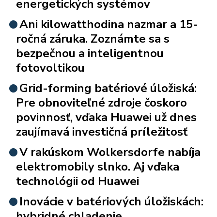
energetických systémov
Ani kilowatthodina nazmar a 15-
ročná záruka. Zoznámte sa s
bezpečnou a inteligentnou
fotovoltikou
Grid-forming batériové úložiská:
Pre obnoviteľné zdroje čoskoro
povinnosť, vďaka Huawei už dnes
zaujímavá investičná príležitosť
V rakúskom Wolkersdorfe nabíja
elektromobily slnko. Aj vďaka
technológii od Huawei
Inovácie v batériových úložiskách:
hybridné chladenie,