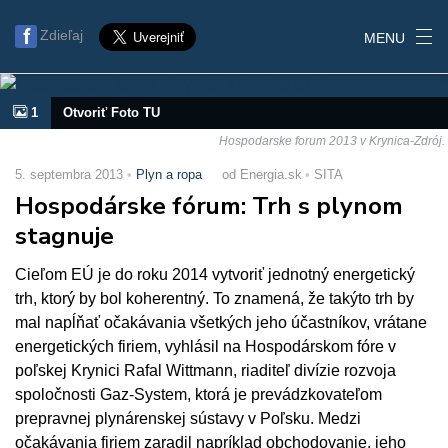
Zdieľaj
MENU
1
Otvoriť Foto TU
Hospodarske forum 2013 v Krynica-Zdrój.
5. septembra 2013
Plyn a ropa
od Energia.sk
SITA
Hospodárske fórum: Trh s plynom
stagnuje
Cieľom EÚ je do roku 2014 vytvoriť jednotný energetický
trh, ktorý by bol koherentný. To znamená, že takýto trh by
mal napĺňať očakávania všetkých jeho účastníkov, vrátane
energetických firiem, vyhlásil na Hospodárskom fóre v
poľskej Krynici Rafal Wittmann, riaditeľ divízie rozvoja
spoločnosti Gaz-System, ktorá je prevádzkovateľom
prepravnej plynárenskej sústavy v Poľsku. Medzi
očakávania firiem zaradil napríklad obchodovanie, jeho