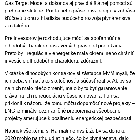
Gas Target Model a dokonca aj pravidlá štátnej pomoci sú
prehnane striktné. Podľa neho práve private equity zohráva
kľúčovú úlohu z hľadiska budúceho rozvoja plynárenstva
ako takého.
Pre investorov je rozhodujúce môcť sa spoľahnúť na
dlhodobý charakter nastavených pravidiel podnikania.
Preto by i regulácia v energetike mala okrem iného chrániť
investície dlhodobého charakteru, zdôraznil.
V otázke dlhodobých kontraktov si zástupca MVM myslí, že
ich treba vnímať ako skutočnosť a súčasť reality. Ak by sa
na nich malo niečo zmeniť, malo by to byť garantovanie
práva na ich renegociáciu v čase ich trvania. I on sa
priklonil k názoru, že tomu môžu dopomôcť nové projekty –
LNG terminály, cezhraničné prepojenia a všeobecne
projekty smerujúce k posilneniu energetickej bezpečnosti.
Napriek všetkému si Harmati nemyslí, že by sa do roku
2020 mohlo na trhu udiať niečo, čo by plynárenstvu dalo