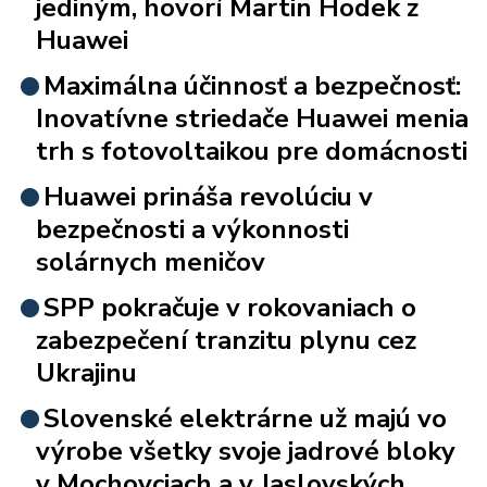
jediným, hovorí Martin Hodek z
Huawei
Maximálna účinnosť a bezpečnosť:
Inovatívne striedače Huawei menia
trh s fotovoltaikou pre domácnosti
Huawei prináša revolúciu v
bezpečnosti a výkonnosti
solárnych meničov
SPP pokračuje v rokovaniach o
zabezpečení tranzitu plynu cez
Ukrajinu
Slovenské elektrárne už majú vo
výrobe všetky svoje jadrové bloky
v Mochovciach a v Jaslovských