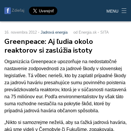
Zdieľaj
MENU
16. novembra 2012
Jadrová energia
od Energia.sk
SITA
Greenpeace: Aj ľudia okolo
reaktorov si zaslúžia istoty
Organizácia Greenpeace upozorňuje na nedostatočné
nastavenie zodpovednosti za jadrové škody v slovenskej
legislatíve. Tá vôbec nerieši, kto by zaplatil prípadné škody
za jadrovú haváriu presahujúce sumu povinného poistenia
prevádzkovateľa reaktorov, ktorá je v súčasnosti nastavená
na 75 miliónov eur. Podľa environmentalistov by však táto
suma rozhodne nestačila na pokrytie škôd, ktoré by
prípadná jadrová havária občanom spôsobila.
„Nikto si samozrejme neželá, aby sa ťažká jadrová havária,
akú sme videli v Černobyle či Fukušime, zopakovala.