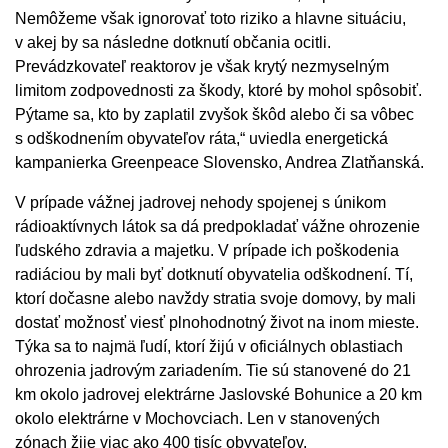
Nemôžeme však ignorovať toto riziko a hlavne situáciu,
v akej by sa následne dotknutí občania ocitli.
Prevádzkovateľ reaktorov je však krytý nezmyselným
limitom zodpovednosti za škody, ktoré by mohol spôsobiť.
Pýtame sa, kto by zaplatil zvyšok škôd alebo či sa vôbec
s odškodnením obyvateľov ráta,“ uviedla energetická
kampanierka Greenpeace Slovensko, Andrea Zlatňanská.
V prípade vážnej jadrovej nehody spojenej s únikom
rádioaktívnych látok sa dá predpokladať vážne ohrozenie
ľudského zdravia a majetku. V prípade ich poškodenia
radiáciou by mali byť dotknutí obyvatelia odškodnení. Tí,
ktorí dočasne alebo navždy stratia svoje domovy, by mali
dostať možnosť viesť plnohodnotný život na inom mieste.
Týka sa to najmä ľudí, ktorí žijú v oficiálnych oblastiach
ohrozenia jadrovým zariadením. Tie sú stanovené do 21
km okolo jadrovej elektrárne Jaslovské Bohunice a 20 km
okolo elektrárne v Mochovciach. Len v stanovených
zónach žije viac ako 400 tisíc obyvateľov.