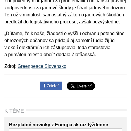
Zodpovedným orgánom za problematiku občianskoprávnej
zodpovednosti za jadrové škody je Úrad jadrového dozoru.
Ten už v minulosti samostatný zákon o jadrových škodách
predložil do legislatívneho procesu, avšak bezvýsledne.
„Dúfame, že k našej žiadosti o vyššiu ochranu potenciálne
ohrozených občanov sa pridajú aj samotní ľudia žijúci
v okolí elektrární a ich zástupcovia, teda starostovia
a primátori miest a obcí,“ dodala Zlatňanská.
Zdroj:
Greenpeace Slovensko
Zdieľať
K TÉME
Bezplatné novinky z Energia.sk raz týždenne: