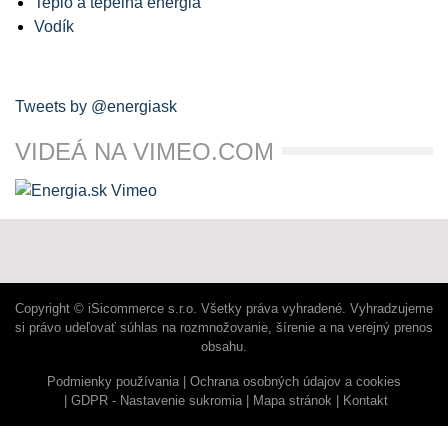
Teplo a tepelná energia
Vodík
Tweets by @energiask
VIDEÁ NA VIMEO.COM
Copyright © iSicommerce s.r.o. Všetky práva vyhradené. Vyhradzujeme
si právo udeľovať súhlas na rozmnožovanie, šírenie a na verejný prenos
obsahu.
Podmienky používania
Ochrana osobných údajov a cookies
GDPR - Nastavenie sukromia
Mapa stránok
Kontakt