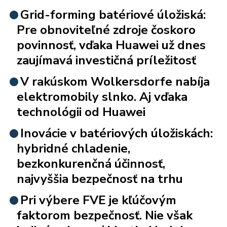
Grid-forming batériové úložiská:
Pre obnoviteľné zdroje čoskoro
povinnosť, vďaka Huawei už dnes
zaujímavá investičná príležitosť
V rakúskom Wolkersdorfe nabíja
elektromobily slnko. Aj vďaka
technológii od Huawei
Inovácie v batériových úložiskách:
hybridné chladenie,
bezkonkurenčná účinnosť,
najvyššia bezpečnosť na trhu
Pri výbere FVE je kľúčovým
faktorom bezpečnosť. Nie však