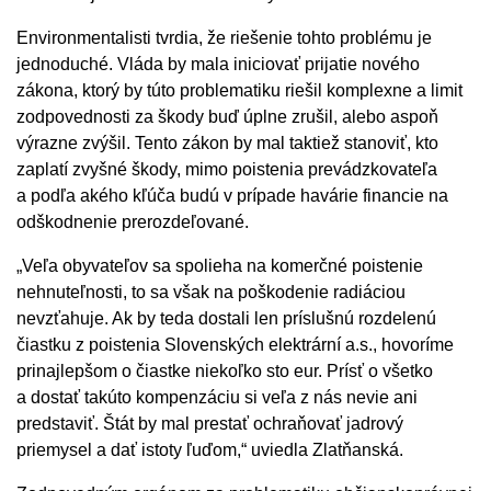
Environmentalisti tvrdia, že riešenie tohto problému je
jednoduché. Vláda by mala iniciovať prijatie nového
zákona, ktorý by túto problematiku riešil komplexne a limit
zodpovednosti za škody buď úplne zrušil, alebo aspoň
výrazne zvýšil. Tento zákon by mal taktiež stanoviť, kto
zaplatí zvyšné škody, mimo poistenia prevádzkovateľa
a podľa akého kľúča budú v prípade havárie financie na
odškodnenie prerozdeľované.
„Veľa obyvateľov sa spolieha na komerčné poistenie
nehnuteľnosti, to sa však na poškodenie radiáciou
nevzťahuje. Ak by teda dostali len príslušnú rozdelenú
čiastku z poistenia Slovenských elektrární a.s., hovoríme
prinajlepšom o čiastke niekoľko sto eur. Prísť o všetko
a dostať takúto kompenzáciu si veľa z nás nevie ani
predstaviť. Štát by mal prestať ochraňovať jadrový
priemysel a dať istoty ľuďom,“ uviedla Zlatňanská.