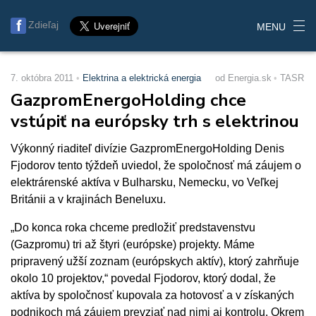
Zdieľaj
MENU
7. októbra 2011
Elektrina a elektrická energia
od Energia.sk
TASR
GazpromEnergoHolding chce
vstúpiť na európsky trh s elektrinou
Výkonný riaditeľ divízie GazpromEnergoHolding Denis
Fjodorov tento týždeň uviedol, že spoločnosť má záujem o
elektrárenské aktíva v Bulharsku, Nemecku, vo Veľkej
Británii a v krajinách Beneluxu.
„Do konca roka chceme predložiť predstavenstvu
(Gazpromu) tri až štyri (európske) projekty. Máme
pripravený užší zoznam (európskych aktív), ktorý zahrňuje
okolo 10 projektov,“ povedal Fjodorov, ktorý dodal, že
aktíva by spoločnosť kupovala za hotovosť a v získaných
podnikoch má záujem prevziať nad nimi aj kontrolu. Okrem