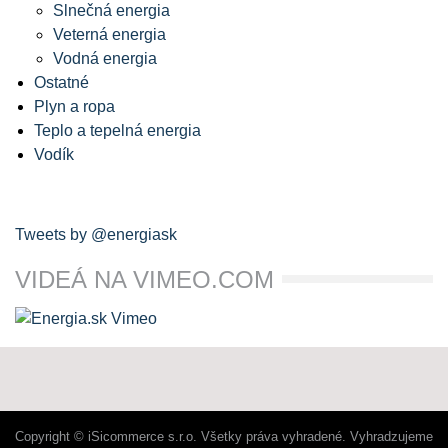
Slnečná energia
Veterná energia
Vodná energia
Ostatné
Plyn a ropa
Teplo a tepelná energia
Vodík
Tweets by @energiask
VIDEÁ NA VIMEO.COM
Copyright © iSicommerce s.r.o. Všetky práva vyhradené. Vyhradzujeme