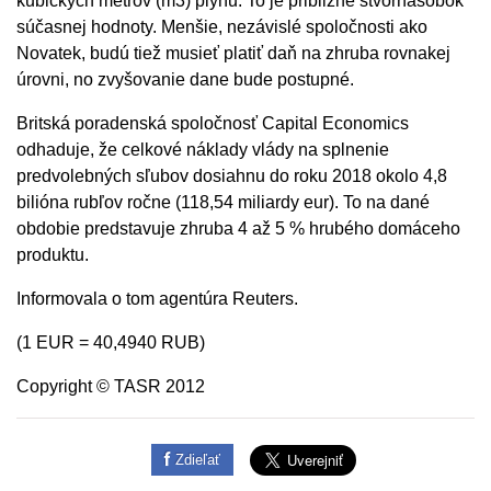
kubických metrov (m3) plynu. To je približne štvornásobok
súčasnej hodnoty. Menšie, nezávislé spoločnosti ako
Novatek, budú tiež musieť platiť daň na zhruba rovnakej
úrovni, no zvyšovanie dane bude postupné.
Britská poradenská spoločnosť Capital Economics
odhaduje, že celkové náklady vlády na splnenie
predvolebných sľubov dosiahnu do roku 2018 okolo 4,8
bilióna rubľov ročne (118,54 miliardy eur). To na dané
obdobie predstavuje zhruba 4 až 5 % hrubého domáceho
produktu.
Informovala o tom agentúra Reuters.
(1 EUR = 40,4940 RUB)
Copyright © TASR 2012
Zdieľať