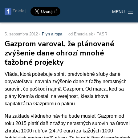
Zdieľaj
MENU
5. septembra 2012
Plyn a ropa
od Energia.sk
TASR
Gazprom varoval, že plánované
zvýšenie dane ohrozí mnohé
ťažobné projekty
Vláda, ktorá potrebuje splniť predvolebné sľuby dané
obyvateľstvu, navrhla zvýšenie dane z ťažby nerastných
surovín, čo poškodí najmä Gazprom. Od marca, keď sa
plány Kremľa dostali na verejnosť, klesla trhová
kapitalizácia Gazpromu o pätinu.
Na základe vládneho návrhu bude musieť Gazprom od
roku 2015 platiť daň z ťažby nerastných surovín na úrovni
zhruba 1000 rubľov (24,70 eura) za každých 1000