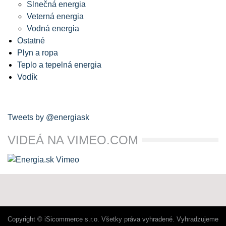
Slnečná energia
Veterná energia
Vodná energia
Ostatné
Plyn a ropa
Teplo a tepelná energia
Vodík
Tweets by @energiask
VIDEÁ NA VIMEO.COM
Copyright © iSicommerce s.r.o. Všetky práva vyhradené. Vyhradzujeme