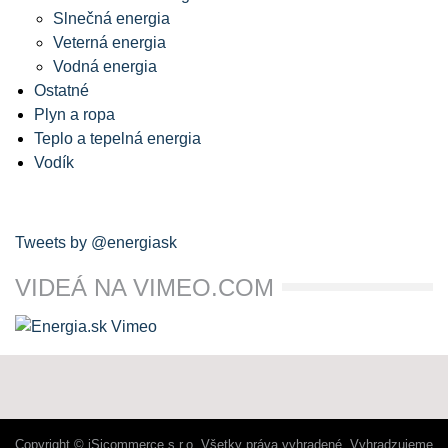
Slnečná energia
Veterná energia
Vodná energia
Ostatné
Plyn a ropa
Teplo a tepelná energia
Vodík
Tweets by @energiask
VIDEÁ NA VIMEO.COM
Copyright © iSicommerce s.r.o. Všetky práva vyhradené. Vyhradzujeme