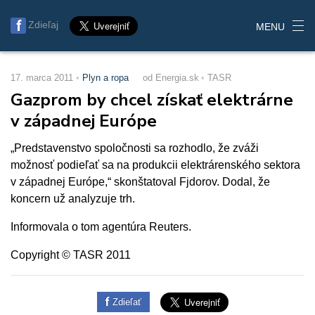
Zdieľaj
MENU
17. marca 2011
Plyn a ropa
od Energia.sk
TASR
Gazprom by chcel získať elektrárne
v západnej Európe
„Predstavenstvo spoločnosti sa rozhodlo, že zváži
možnosť podieľať sa na produkcii elektrárenského sektora
v západnej Európe,“ skonštatoval Fjdorov. Dodal, že
koncern už analyzuje trh.
Informovala o tom agentúra Reuters.
Copyright © TASR 2011
Zdieľať