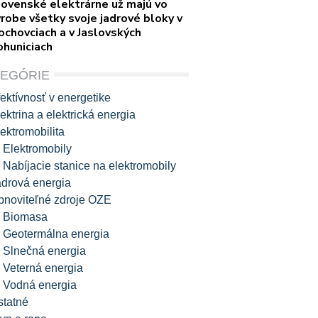
lovenské elektrárne už majú vo
robe všetky svoje jadrové bloky v
ochovciach a v Jaslovských
ohuniciach
TEGÓRIE
ektívnosť v energetike
ektrina a elektrická energia
ektromobilita
Elektromobily
Nabíjacie stanice na elektromobily
adrová energia
bnoviteľné zdroje OZE
Biomasa
Geotermálna energia
Slnečná energia
Veterná energia
Vodná energia
statné