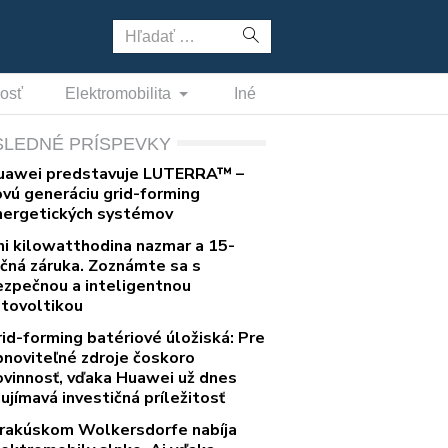
Hľadať:
nosť
Elektromobilita
Iné
SLEDNÉ PRÍSPEVKY
uawei predstavuje LUTERRA™ –
ovú generáciu grid-forming
nergetických systémov
ni kilowatthodina nazmar a 15-
očná záruka. Zoznámte sa s
ezpečnou a inteligentnou
otovoltikou
rid-forming batériové úložiská: Pre
bnoviteľné zdroje čoskoro
ovinnosť, vďaka Huawei už dnes
ujímavá investičná príležitosť
 rakúskom Wolkersdorfe nabíja