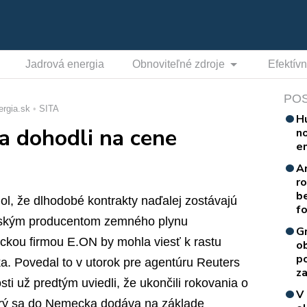
Jadrová energia
Obnoviteľné zdroje
Efektív
PO
ergia.sk
SITA
H
a dohodli na cene
n
e
A
r
b
, že dlhodobé kontrakty naďalej zostávajú
f
uským producentom zemného plynu
G
ou firmou E.ON by mohla viesť k rastu
o
p
. Povedal to v utorok pre agentúru Reuters
za
 už predtým uviedli, že ukončili rokovania o
V
rý sa do Nemecka dodáva na základe