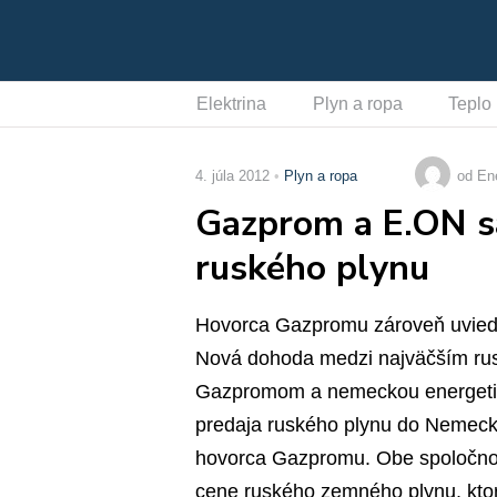
Elektrina
Plyn a ropa
Teplo
4. júla 2012
Plyn a ropa
od En
Gazprom a E.ON s
ruského plynu
Hovorca Gazpromu zároveň uviedol
Nová dohoda medzi najväčším r
Gazpromom a nemeckou energetick
predaja ruského plynu do Nemecka
hovorca Gazpromu. Obe spoločnosti
cene ruského zemného plynu, kto