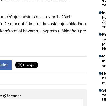
e
t
In
možňujú väčšiu stabilitu v najbližších
h
úč
, že dlhodobé kontrakty zostávajú základňou
t
 konštatoval hovorca Gazpromu. ákladňou pre
P
f
je
H
M
I
eľať
t
H
b
m
S
z
az týždenne:
Uk