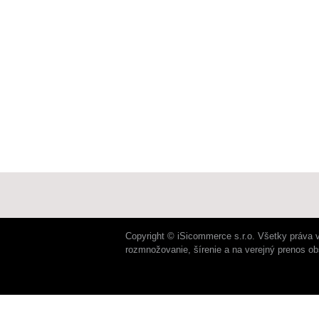
Copyright © iSicommerce s.r.o. Všetky práva 
rozmnožovanie, šírenie a na verejný prenos o