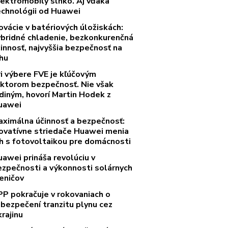
lektromobily slnko. Aj vďaka
echnológii od Huawei
ovácie v batériových úložiskách:
ybridné chladenie, bezkonkurenčná
innosť, najvyššia bezpečnosť na
rhu
ri výbere FVE je kľúčovým
aktorom bezpečnosť. Nie však
diným, hovorí Martin Hodek z
uawei
aximálna účinnosť a bezpečnosť:
novatívne striedače Huawei menia
rh s fotovoltaikou pre domácnosti
uawei prináša revolúciu v
ezpečnosti a výkonnosti solárnych
eničov
PP pokračuje v rokovaniach o
abezpečení tranzitu plynu cez
rajinu