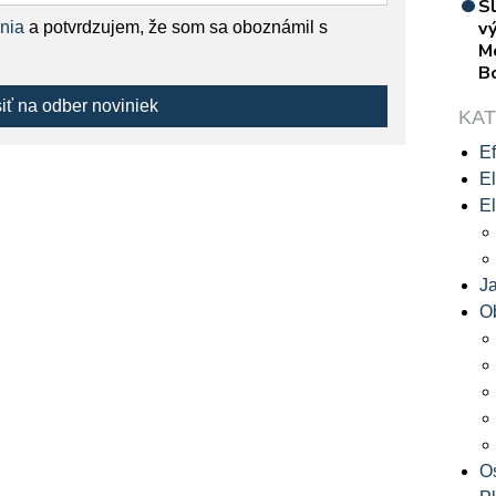
S
vý
nia
a potvrdzujem, že som sa oboznámil s
M
B
siť na odber noviniek
KA
Ef
El
El
J
O
O