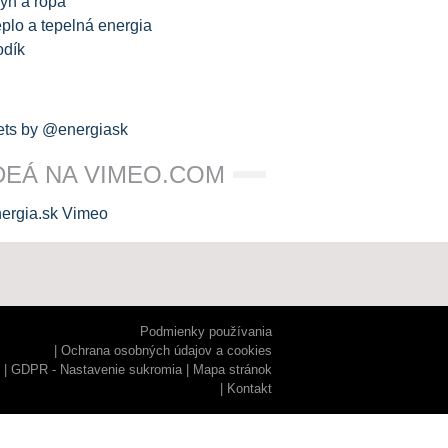
yn a ropa
plo a tepelná energia
odík
ts by @energiask
DEÁ NA VIMEO.COM
Podmienky používania
Ochrana osobných údajov a cookies
GDPR - Nastavenie sukromia
Mapa stránok
Kontakt