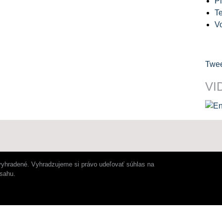
Pl
Te
V
Twee
VI
vyhradené. Vyhradzujeme si právo udeľovať súhlas na
bsahu.