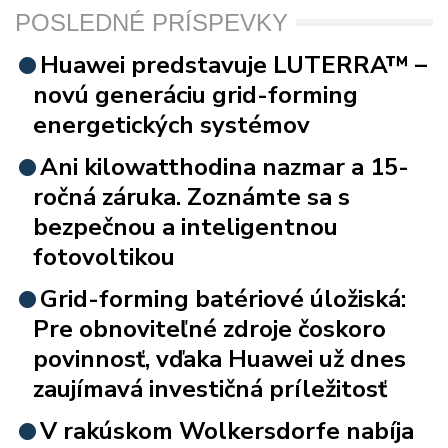
POSLEDNÉ PRÍSPEVKY
Huawei predstavuje LUTERRA™ –
novú generáciu grid-forming
energetických systémov
Ani kilowatthodina nazmar a 15-
ročná záruka. Zoznámte sa s
bezpečnou a inteligentnou
fotovoltikou
Grid-forming batériové úložiská:
Pre obnoviteľné zdroje čoskoro
povinnosť, vďaka Huawei už dnes
zaujímavá investičná príležitosť
V rakúskom Wolkersdorfe nabíja