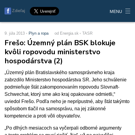
Zdieľaj
MENU
9. júla 2013
Plyn a ropa
od Energia.sk
TASR
Frešo: Územný plán BSK blokuje
kvôli ropovodu ministerstvo
hospodárstva (2)
„Územný plán Bratislavského samosprávneho kraja
zabrzdilo Ministerstvo hospodárstva SR. Jeho schválenie
podmieňuje štát zakomponovaním ropovodu Slovnaft-
Schwechat, ktorý sme ako kraj opakovane odmietli,“
uviedol Frešo. Podľa neho je neprípustné, aby štát takýmto
spôsobom tlačil na samosprávu, na jej zákonné
kompetencie a proti vôli obyvateľov.
„Po dlhých mesiacoch sa vyčerpali odborné argumenty