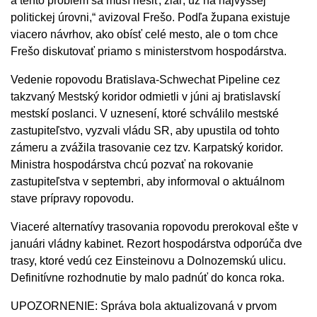
a tento problém sa musí riešiť, žiaľ, už na najvyššej
politickej úrovni,“ avizoval Frešo. Podľa župana existuje
viacero návrhov, ako obísť celé mesto, ale o tom chce
Frešo diskutovať priamo s ministerstvom hospodárstva.
Vedenie ropovodu Bratislava-Schwechat Pipeline cez
takzvaný Mestský koridor odmietli v júni aj bratislavskí
mestskí poslanci. V uznesení, ktoré schválilo mestské
zastupiteľstvo, vyzvali vládu SR, aby upustila od tohto
zámeru a zvážila trasovanie cez tzv. Karpatský koridor.
Ministra hospodárstva chcú pozvať na rokovanie
zastupiteľstva v septembri, aby informoval o aktuálnom
stave prípravy ropovodu.
Viaceré alternatívy trasovania ropovodu prerokoval ešte v
januári vládny kabinet. Rezort hospodárstva odporúča dve
trasy, ktoré vedú cez Einsteinovu a Dolnozemskú ulicu.
Definitívne rozhodnutie by malo padnúť do konca roka.
UPOZORNENIE: Správa bola aktualizovaná v prvom