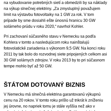
na vybudovanie potrebných sietí a obmedzili by sa náklady
na výkup slnečnej elektriny. „Za zmysluplný považujem
limit na výstavbu fotovoltaiky na 1 GW za rok. V tom
prípade by sme dosiahli ešte únosnú hranicu 30 GW
solárneho prúdu v roku 2020,“ navrhol Kohler.
Pri zachovaní súčasného stavu v Nemecku sa podľa
Kohlera v tomto a nasledujúcom roku nainštalujú
fotovolatické zariadenia s výkonom 9,5 GW. Na konci roku
2011 by tak bolo do rozvodnej siete pripojených celkom asi
30 GW solárnych zdrojov. V roku 2013 by to pri súčasnom
tempe mohlo byť až 50 GW.
ŠTÁTOM DOTOVANÝ BIZNIS
V Nemecku má slnečná elektrina garantovanú výkupnú
cenu na 20 rokov. V tomto roku prišlo už trikrát k zníženiu
jej úrovne, no napriek tomu je stále vyššia než ako v