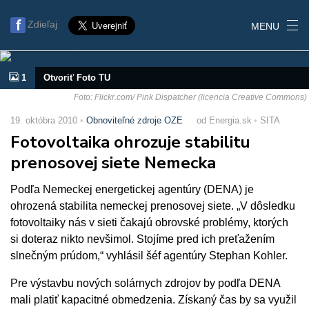
Zdieľaj
MENU
1
Otvoriť Foto TU
Foto: Flickr.com/ Pink Dispatcher (licencia Creative Commons)
19. októbra 2010
Obnoviteľné zdroje OZE
od Energia.sk
SITA
Fotovoltaika ohrozuje stabilitu
prenosovej siete Nemecka
Podľa Nemeckej energetickej agentúry (DENA) je
ohrozená stabilita nemeckej prenosovej siete. „V dôsledku
fotovoltaiky nás v sieti čakajú obrovské problémy, ktorých
si doteraz nikto nevšimol. Stojíme pred ich preťažením
slnečným prúdom,“ vyhlásil šéf agentúry Stephan Kohler.
Pre výstavbu nových solárnych zdrojov by podľa DENA
mali platiť kapacitné obmedzenia. Získaný čas by sa využil