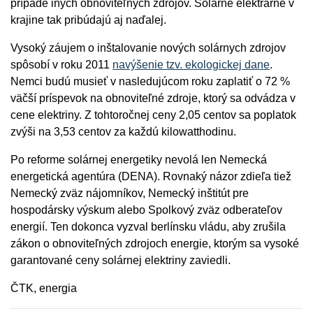
prípade iných obnoviteľných zdrojov. Solárne elektrárne v
krajine tak pribúdajú aj naďalej.
Vysoký záujem o inštalovanie nových solárnych zdrojov
spôsobí v roku 2011
navýšenie tzv. ekologickej dane
.
Nemci budú musieť v nasledujúcom roku zaplatiť o 72 %
väčší príspevok na obnoviteľné zdroje, ktorý sa odvádza v
cene elektriny. Z tohtoročnej ceny 2,05 centov sa poplatok
zvýši na 3,53 centov za každú kilowatthodinu.
Po reforme solárnej energetiky nevolá len Nemecká
energetická agentúra (DENA). Rovnaký názor zdieľa tiež
Nemecký zväz nájomníkov, Nemecký inštitút pre
hospodársky výskum alebo Spolkový zväz odberateľov
energií. Ten dokonca vyzval berlínsku vládu, aby zrušila
zákon o obnoviteľných zdrojoch energie, ktorým sa vysoké
garantované ceny solárnej elektriny zaviedli.
ČTK, energia