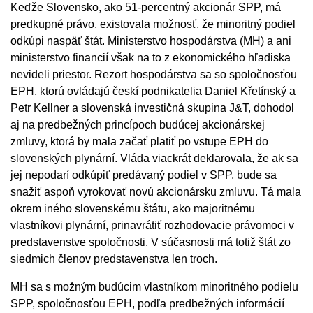
Keďže Slovensko, ako 51-percentný akcionár SPP, má
predkupné právo, existovala možnosť, že minoritný podiel
odkúpi naspäť štát. Ministerstvo hospodárstva (MH) a ani
ministerstvo financií však na to z ekonomického hľadiska
nevideli priestor. Rezort hospodárstva sa so spoločnosťou
EPH, ktorú ovládajú českí podnikatelia Daniel Křetínský a
Petr Kellner a slovenská investičná skupina J&T, dohodol
aj na predbežných princípoch budúcej akcionárskej
zmluvy, ktorá by mala začať platiť po vstupe EPH do
slovenských plynární. Vláda viackrát deklarovala, že ak sa
jej nepodarí odkúpiť predávaný podiel v SPP, bude sa
snažiť aspoň vyrokovať novú akcionársku zmluvu. Tá mala
okrem iného slovenskému štátu, ako majoritnému
vlastníkovi plynární, prinavrátiť rozhodovacie právomoci v
predstavenstve spoločnosti. V súčasnosti má totiž štát zo
siedmich členov predstavenstva len troch.
MH sa s možným budúcim vlastníkom minoritného podielu
SPP, spoločnosťou EPH, podľa predbežných informácií