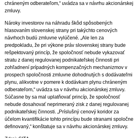
chráneným odberateľom,“ uvádza sa v návrhu akcionárskej
zmluvy.
Nároky investorov na náhradu škôd spôsobených
hlasovaním slovenskej strany pri takýchto cenových
návrhoch budú zmluvne vylúčené. „Ale len za
predpokladu, že pri výkone práv slovenskej strany bude
rešpektovaný princíp, že spoločnosť nebude vykazovať
stratu z danej regulovanej podnikateľskej činnosti pri
zohľadnení prípadných kompenzačných mechanizmov v
prospech spoločnosti zmluvne dohodnutých s dodávateľmi
plynu, alikvotne v pomere k dodávkam plynu chráneným
odberateľom,“ uvádza sa v návrhu akcionárskej zmluvy.
Súčasne by sa mal uplatňovať princíp, že spoločnosť
nebude dosahovať neprimeraný zisk z danej regulovanej
podnikateľskej činnosti. „Príslušný cenový koridor za
účelom kvantifikácie tohto princípu bude stranami spoločne
definovaný,“ konštatuje sa v návrhu akcionárskej zmluvy.