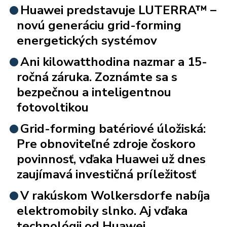
Huawei predstavuje LUTERRA™ –
novú generáciu grid-forming
energetických systémov
Ani kilowatthodina nazmar a 15-
ročná záruka. Zoznámte sa s
bezpečnou a inteligentnou
fotovoltikou
Grid-forming batériové úložiská:
Pre obnoviteľné zdroje čoskoro
povinnosť, vďaka Huawei už dnes
zaujímavá investičná príležitosť
V rakúskom Wolkersdorfe nabíja
elektromobily slnko. Aj vďaka
technológii od Huawei