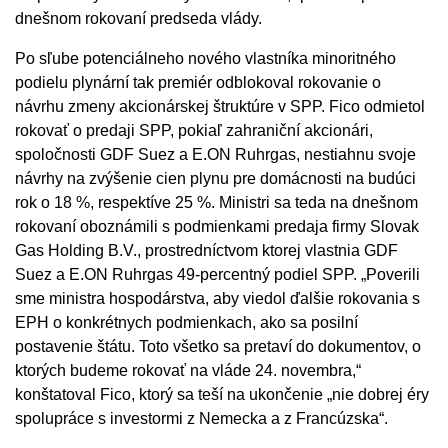
dnešnom rokovaní predseda vlády.
Po sľube potenciálneho nového vlastníka minoritného
podielu plynární tak premiér odblokoval rokovanie o
návrhu zmeny akcionárskej štruktúre v SPP. Fico odmietol
rokovať o predaji SPP, pokiaľ zahraniční akcionári,
spoločnosti GDF Suez a E.ON Ruhrgas, nestiahnu svoje
návrhy na zvýšenie cien plynu pre domácnosti na budúci
rok o 18 %, respektíve 25 %. Ministri sa teda na dnešnom
rokovaní oboznámili s podmienkami predaja firmy Slovak
Gas Holding B.V., prostredníctvom ktorej vlastnia GDF
Suez a E.ON Ruhrgas 49-percentný podiel SPP. „Poverili
sme ministra hospodárstva, aby viedol ďalšie rokovania s
EPH o konkrétnych podmienkach, ako sa posilní
postavenie štátu. Toto všetko sa pretaví do dokumentov, o
ktorých budeme rokovať na vláde 24. novembra,“
konštatoval Fico, ktorý sa teší na ukončenie „nie dobrej éry
spolupráce s investormi z Nemecka a z Francúzska“.