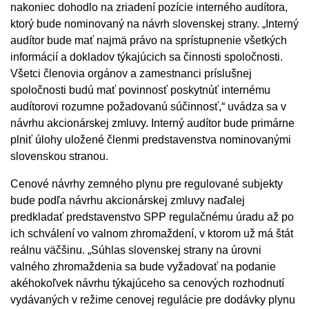
nakoniec dohodlo na zriadení pozície interného audítora,
ktorý bude nominovaný na návrh slovenskej strany. „Interný
audítor bude mať najmä právo na sprístupnenie všetkých
informácií a dokladov týkajúcich sa činnosti spoločnosti.
Všetci členovia orgánov a zamestnanci príslušnej
spoločnosti budú mať povinnosť poskytnúť internému
audítorovi rozumne požadovanú súčinnosť,“ uvádza sa v
návrhu akcionárskej zmluvy. Interný audítor bude primárne
plniť úlohy uložené členmi predstavenstva nominovanými
slovenskou stranou.
Cenové návrhy zemného plynu pre regulované subjekty
bude podľa návrhu akcionárskej zmluvy naďalej
predkladať predstavenstvo SPP regulačnému úradu až po
ich schválení vo valnom zhromaždení, v ktorom už má štát
reálnu väčšinu. „Súhlas slovenskej strany na úrovni
valného zhromaždenia sa bude vyžadovať na podanie
akéhokoľvek návrhu týkajúceho sa cenových rozhodnutí
vydávaných v režime cenovej regulácie pre dodávky plynu