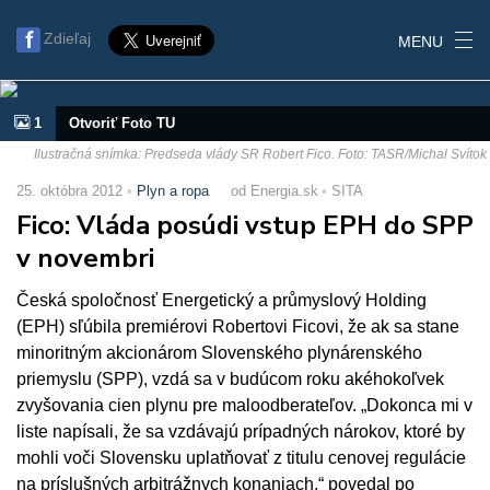
Zdieľaj
MENU
1
Otvoriť Foto TU
Ilustračná snímka: Predseda vlády SR Robert Fico. Foto: TASR/Michal Svítok
25. októbra 2012
Plyn a ropa
od Energia.sk
SITA
Fico: Vláda posúdi vstup EPH do SPP
v novembri
Česká spoločnosť Energetický a průmyslový Holding
(EPH) sľúbila premiérovi Robertovi Ficovi, že ak sa stane
minoritným akcionárom Slovenského plynárenského
priemyslu (SPP), vzdá sa v budúcom roku akéhokoľvek
zvyšovania cien plynu pre maloodberateľov. „Dokonca mi v
liste napísali, že sa vzdávajú prípadných nárokov, ktoré by
mohli voči Slovensku uplatňovať z titulu cenovej regulácie
na príslušných arbitrážnych konaniach,“ povedal po