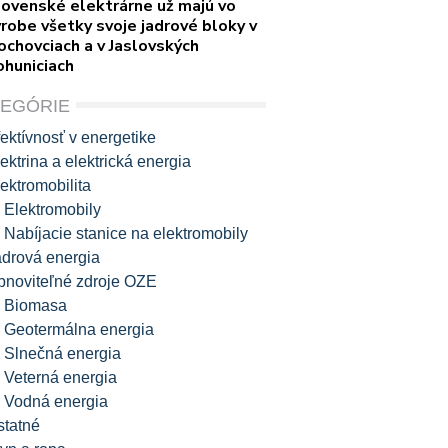
lovenské elektrárne už majú vo
robe všetky svoje jadrové bloky v
ochovciach a v Jaslovských
ohuniciach
TEGÓRIE
ektívnosť v energetike
ektrina a elektrická energia
ektromobilita
Elektromobily
Nabíjacie stanice na elektromobily
adrová energia
bnoviteľné zdroje OZE
Biomasa
Geotermálna energia
Slnečná energia
Veterná energia
Vodná energia
statné