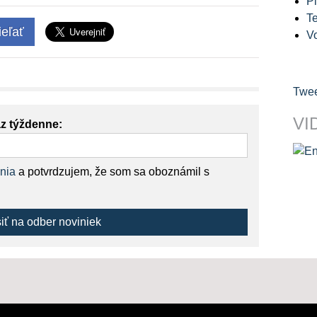
Pl
Te
eľať
V
Twee
VI
az týždenne:
nia
a potvrdzujem, že som sa oboznámil s
siť na odber noviniek