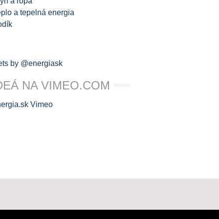
yn a ropa
plo a tepelná energia
odík
ts by @energiask
DEÁ NA VIMEO.COM