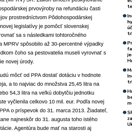
e
t
ospodárskej prvovýroby na refundáciu časti
In
ejov prostredníctvom Pôdohospodárskej
h
novej legislatívy je pomôcť slovenskej
úč
t
rovnať sa s následkami tohtoročného
P
dľa MPRV spôsobilo až 30-percentné výpadky
f
edkom čoho sa pestovatelia museli vyrovnať s
je
H
ie novej úrody.
M
budú môcť od PPA dostať dotáciu v hodnote
I
t
eja, a to najviac do množstva 25,45 litra na
H
bo 54,3 litra na veľkú dobytčiu jednotku
b
te vyčlenila celkovo 10 mil. eur. Podľa novej
m
 PPA o príspevok do 31. marca 2013. Žiadateľ,
S
z
tane najneskôr do 31. augusta toho istého
Uk
tácie. Agentúra bude mať na starosti aj