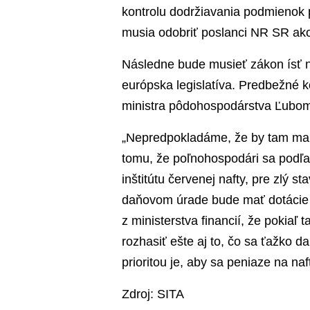
kontrolu dodržiavania podmienok 
musia odobriť poslanci NR SR ako
Následne bude musieť zákon ísť n
európska legislatíva. Predbežné ko
ministra pôdohospodárstva Ľubomí
„Nepredpokladáme, že by tam mali
tomu, že poľnohospodári sa podľa
inštitútu červenej nafty, pre zlý 
daňovom úrade bude mať dotácie n
z ministerstva financií, že pokia
rozhasiť ešte aj to, čo sa ťažko d
prioritou je, aby sa peniaze na na
Zdroj: SITA