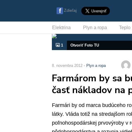
Zdieľaj
Elektrina
Plyn a ropa
Teplo
1
Otvoriť Foto TU
8. novembra 2012
Plyn a ropa
Farmárom by sa bu
časť nákladov na p
Farmári by od marca budúceho rok
látky. Vláda totiž na stredajšom 
poľnohospodárskej prvovýroby v ro
pôdohospodárstva a rozvoja vidi