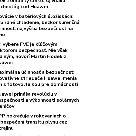
lektromobily slnko. Aj vďaka
echnológii od Huawei
ovácie v batériových úložiskách:
ybridné chladenie, bezkonkurenčná
innosť, najvyššia bezpečnosť na
rhu
ri výbere FVE je kľúčovým
aktorom bezpečnosť. Nie však
diným, hovorí Martin Hodek z
uawei
aximálna účinnosť a bezpečnosť:
novatívne striedače Huawei menia
rh s fotovoltaikou pre domácnosti
uawei prináša revolúciu v
ezpečnosti a výkonnosti solárnych
eničov
PP pokračuje v rokovaniach o
abezpečení tranzitu plynu cez
rajinu