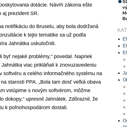
S
poskytovania dotácie. Návrh zákona ešte
vý
M
 aj prezident SR.
B
a notifikáciu do Bruselu, aby bola dodržaná
KA
nzultácie k tejto tematike sa už podľa
Ef
ra Jahnátka uskutočnili.
El
El
 byť nejaké problémy,“ povedal. Napriek
 Jahnátka viac prikláňali k znovuzavedeniu
stav softvéru a celého informačného systému na
J
O
a starosti PPA. „Bola tam dosť veľká obava
ľ tam vstúpime s novým softvérom, môžme
alo dokopy,“ upresnil Jahnátek. Zdôraznil, že
ftu k poľnohospodárom dostali.
O