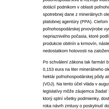
dotácií podnikom v oblasti poľnoh
spotrebnej dane z minerálnych ol
platobnej agentúry (PPA). Cieľom 
poľnohospodárskej prvovýrobe vy
nepriaznivého počasia, ktoré po
produkcie obilnín a krmovín, násl
nedostatkom hotovosti na založen
Po schválení zákona tak farmári 
0,153 eura na liter minerálneho ol
hektár poľnohospodárskej pôdy ale
(VDJ). Na tento účel vláda v augus
legislatívy môže záujemca žiadať
ktorý splní všetky podmienky, dos
roka návrh zmluvy o poskytnutí do