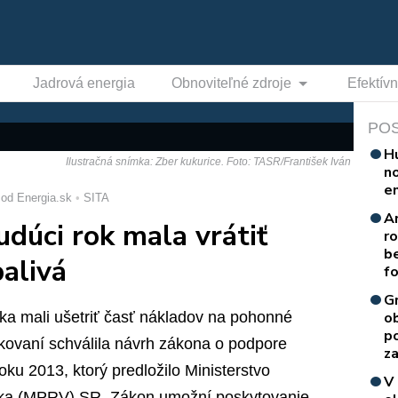
Jadrová energia
Obnoviteľné zdroje
Efektív
PO
H
Ilustračná snímka: Zber kukurice. Foto: TASR/František Iván
n
e
od Energia.sk
SITA
A
dúci rok mala vrátiť
r
b
alivá
f
G
a mali ušetriť časť nákladov na pohonné
o
p
rokovaní schválila návrh zákona o podpore
za
ku 2013, ktorý predložilo Ministerstvo
V
eka (MPRV) SR. Zákon umožní poskytovanie