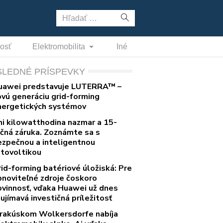
Hľadať:
nosť
Elektromobilita
Iné
SLEDNÉ PRÍSPEVKY
uawei predstavuje LUTERRA™ –
ovú generáciu grid-forming
nergetických systémov
ni kilowatthodina nazmar a 15-
očná záruka. Zoznámte sa s
ezpečnou a inteligentnou
otovoltikou
rid-forming batériové úložiská: Pre
bnoviteľné zdroje čoskoro
ovinnosť, vďaka Huawei už dnes
ujímavá investičná príležitosť
 rakúskom Wolkersdorfe nabíja