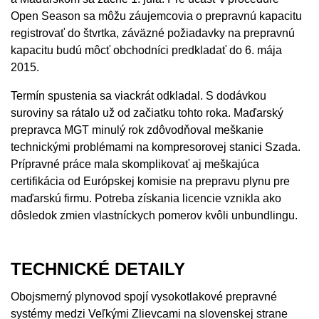
Open Season sa môžu záujemcovia o prepravnú kapacitu
registrovať do štvrtka, záväzné požiadavky na prepravnú
kapacitu budú môcť obchodníci predkladať do 6. mája
2015.
Termín spustenia sa viackrát odkladal. S dodávkou
suroviny sa rátalo už od začiatku tohto roka. Maďarský
prepravca MGT minulý rok zdôvodňoval meškanie
technickými problémami na kompresorovej stanici Szada.
Prípravné práce mala skomplikovať aj meškajúca
certifikácia od Európskej komisie na prepravu plynu pre
maďarskú firmu. Potreba získania licencie vznikla ako
dôsledok zmien vlastníckych pomerov kvôli unbundlingu.
TECHNICKÉ DETAILY
Obojsmerný plynovod spojí vysokotlakové prepravné
systémy medzi Veľkými Zlievcami na slovenskej strane