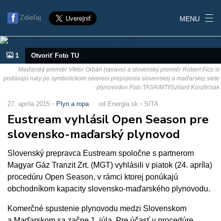
Zdieľaj
MENU
1
Otvoriť Foto TU
Maďarský premiér Viktor Orbán (vpravo) a slovenský premiér Robert Fico si
podávajú ruky po symbolickom otvorení prepojenia slovenskej a maďarskej siete
plynovodov Foto:TASR/MTI/Szilard Koszticsak
27. apríla 2015
Plyn a ropa
od Energia.sk
SITA
Eustream vyhlásil Open Season pre
slovensko-maďarský plynovod
Slovenský prepravca Eustream spoločne s partnerom
Magyar Gáz Tranzit Zrt. (MGT) vyhlásili v piatok (24. apríla)
procedúru Open Season, v rámci ktorej ponúkajú
obchodníkom kapacity slovensko-maďarského plynovodu.
Komerčné spustenie plynovodu medzi Slovenskom
a Maďarskom sa začne 1. júla. Pre účasť v procedúre