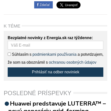
Zdieľať
K TÉME
Bezplatné novinky z Energia.sk raz týždenne:
Súhlasím s
podmienkami používania
a potvrdzujem,
že som sa oboznámil s
ochranou osobných údajov
Prihlásiť na odber noviniek
POSLEDNÉ PRÍSPEVKY
Huawei predstavuje LUTERRA™ –
novú generáciu grid-forming