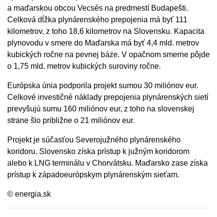
a maďarskou obcou Vecsés na predmestí Budapešti.
Celková dĺžka plynárenského prepojenia má byť 111
kilometrov, z toho 18,6 kilometrov na Slovensku. Kapacita
plynovodu v smere do Maďarska má byť 4,4 mld. metrov
kubických ročne na pevnej báze. V opačnom smerne pôjde
o 1,75 mld. metrov kubických suroviny ročne.
Európska únia podporila projekt sumou 30 miliónov eur.
Celkové investičné náklady prepojenia plynárenských sietí
prevyšujú sumu 160 miliónov eur, z toho na slovenskej
strane šlo približne o 21 miliónov eur.
Projekt je súčasťou Severojužného plynárenského
koridoru. Slovensko získa prístup k južným koridorom
alebo k LNG terminálu v Chorvátsku. Maďarsko zase získa
prístup k západoeurópskym plynárenským sieťam.
© energia.sk