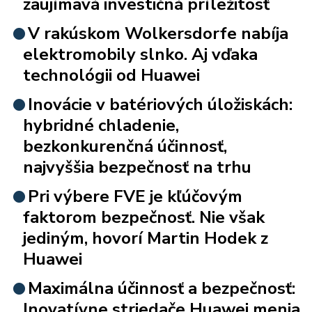
zaujímavá investičná príležitosť
V rakúskom Wolkersdorfe nabíja
elektromobily slnko. Aj vďaka
technológii od Huawei
Inovácie v batériových úložiskách:
hybridné chladenie,
bezkonkurenčná účinnosť,
najvyššia bezpečnosť na trhu
Pri výbere FVE je kľúčovým
faktorom bezpečnosť. Nie však
jediným, hovorí Martin Hodek z
Huawei
Maximálna účinnosť a bezpečnosť:
Inovatívne striedače Huawei menia