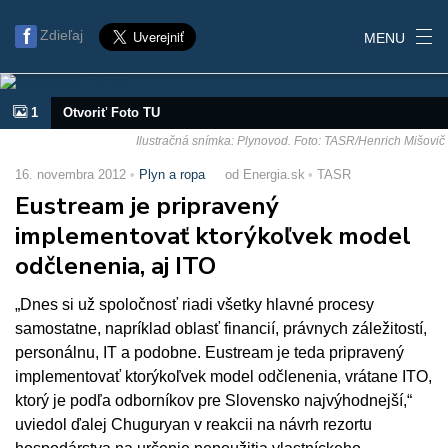
Zdieľaj
MENU
1
Otvoriť Foto TU
Ilustračná snímka: Plynovod. Foto: TASR/Henrich Mišovič
16. novembra 2012
Plyn a ropa
od Energia.sk
TASR
Eustream je pripravený
implementovať ktorýkoľvek model
odčlenenia, aj ITO
„Dnes si už spoločnosť riadi všetky hlavné procesy
samostatne, napríklad oblasť financií, právnych záležitostí,
personálnu, IT a podobne. Eustream je teda pripravený
implementovať ktorýkoľvek model odčlenenia, vrátane ITO,
ktorý je podľa odborníkov pre Slovensko najvýhodnejší,“
uviedol ďalej Chuguryan v reakcii na návrh rezortu