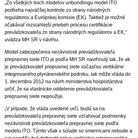
„Zo všetkých troch modelov unbundlingu model ITO
podlieha najväčšej kontrole zo strany národných
regulátorov a Európskej komisie (EK). Taktiež je možné
očakávať rozsiahlejší priebeh procesu certifikácie
prevádzkovateľa zo strany národných regulátorov a EK,“
uvádza MH SR v návrhu.
Model zabezpečenia nezávislosti prevádzkovateľa
prepravnej siete ITO je podľa MH SR navrhnutý tak, že ak
je prevádzkovateľ prepravnej siete súčasťou vertikálne
integrovaného plynárenského podniku, tak môže vláda do
1. decembra 2012 na návrh ministerstva hospodárstva
určiť, že sa vlastnícke oddelenie prevádzkovateľa
prepravnej siete nepoužije.
„V prípade, že vláda uvedené určí, budú sa na
prevádzkovateľa prepravnej siete vzťahovať podmienky
nezávislosti prevádzkovateľa prepravnej siete podľa
modelu ITO. Týmto však v súlade so smernicami nebude a