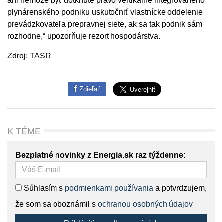
ani nemôže byť dotknuté právo vertikálne integrovaného
plynárenského podniku uskutočniť vlastnícke oddelenie
prevádzkovateľa prepravnej siete, ak sa tak podnik sám
rozhodne,“ upozorňuje rezort hospodárstva.
Zdroj: TASR
Zdieľať
K TÉME
Bezplatné novinky z Energia.sk raz týždenne:
Súhlasím s
podmienkami používania
a potvrdzujem,
že som sa oboznámil s
ochranou osobných údajov