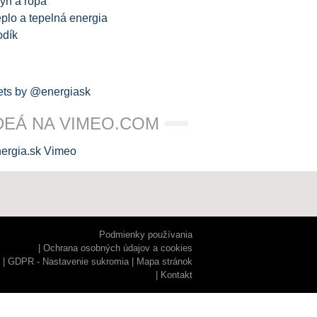
yn a ropa
plo a tepelná energia
odík
ts by @energiask
DEÁ NA VIMEO.COM
Podmienky používania
Ochrana osobných údajov a cookies
GDPR - Nastavenie sukromia
Mapa stránok
Kontakt