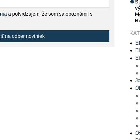
S
vý
M
nia
a potvrdzujem, že som sa oboznámil s
B
KA
siť na odber noviniek
Ef
El
El
J
O
O