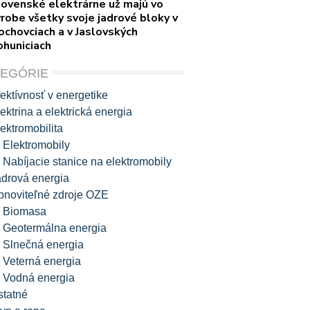
lovenské elektrárne už majú vo
robe všetky svoje jadrové bloky v
ochovciach a v Jaslovských
ohuniciach
TEGÓRIE
ektívnosť v energetike
ektrina a elektrická energia
ektromobilita
Elektromobily
Nabíjacie stanice na elektromobily
adrová energia
bnoviteľné zdroje OZE
Biomasa
Geotermálna energia
Slnečná energia
Veterná energia
Vodná energia
statné