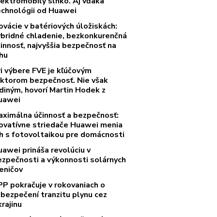
lektromobily slnko. Aj vďaka
echnológii od Huawei
ovácie v batériových úložiskách:
ybridné chladenie, bezkonkurenčná
innosť, najvyššia bezpečnosť na
rhu
ri výbere FVE je kľúčovým
aktorom bezpečnosť. Nie však
diným, hovorí Martin Hodek z
uawei
aximálna účinnosť a bezpečnosť:
novatívne striedače Huawei menia
rh s fotovoltaikou pre domácnosti
uawei prináša revolúciu v
ezpečnosti a výkonnosti solárnych
eničov
PP pokračuje v rokovaniach o
abezpečení tranzitu plynu cez
rajinu