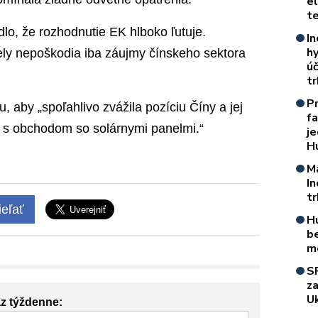
e
t
lo, že rozhodnutie EK hlboko ľutuje.
In
h
ely nepoškodia iba záujmy čínskeho sektora
úč
t
P
, aby „spoľahlivo zvážila pozíciu Číny a jej
f
ti s obchodom so solárnymi panelmi.“
je
H
M
I
t
eľať
H
b
m
S
z
Uk
az týždenne: