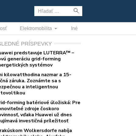
Hľadať:
nosť
Elektromobilita
Iné
SLEDNÉ PRÍSPEVKY
uawei predstavuje LUTERRA™ –
ovú generáciu grid-forming
nergetických systémov
ni kilowatthodina nazmar a 15-
očná záruka. Zoznámte sa s
ezpečnou a inteligentnou
otovoltikou
rid-forming batériové úložiská: Pre
bnoviteľné zdroje čoskoro
ovinnosť, vďaka Huawei už dnes
ujímavá investičná príležitosť
 rakúskom Wolkersdorfe nabíja