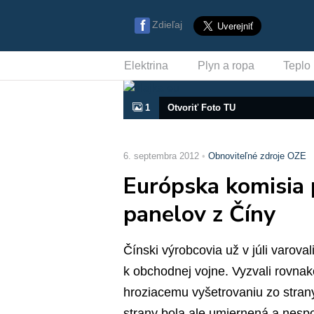
Zdieľaj
Elektrina
Plyn a ropa
Teplo
1
Otvoriť Foto TU
6. septembra 2012
Obnoviteľné zdroje OZE
Európska komisia 
panelov z Číny
Čínski výrobcovia už v júli varoval
k obchodnej vojne. Vyzvali rovnako
hroziacemu vyšetrovaniu zo stran
strany bola ale umiernená a nesp