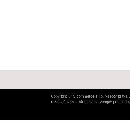
Copyright © iSicommerce s.r.o. Všetky práva 
rozmnožovanie, šírenie a na verejný prenos o