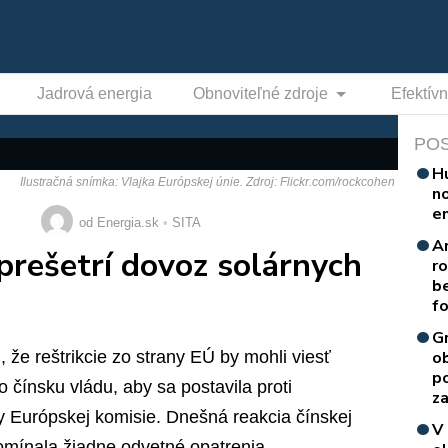
Jadrová energia
Obnoviteľné zdroje
Efektív
PO
H
Ilustračná snímka: Vlajka Európskej únie. Zdroj: Flickr.com/rockcohen
n
e
od Energia.sk
SITA
A
prešetrí dovoz solárnych
r
b
f
G
i, že reštrikcie zo strany EÚ by mohli viesť
o
p
 čínsku vládu, aby sa postavila proti
za
y Európskej komisie. Dnešná reakcia čínskej
V
omínala žiadne odvetné opatrenia.