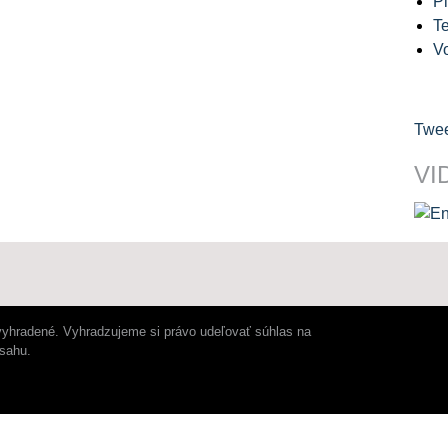
Pl
Te
V
Twee
VI
vyhradené. Vyhradzujeme si právo udeľovať súhlas na
bsahu.