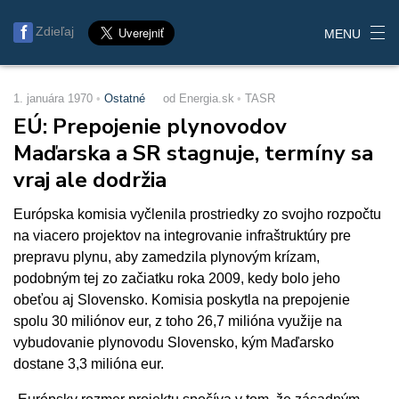
Zdieľaj
MENU
1. januára 1970
Ostatné
od Energia.sk
TASR
EÚ: Prepojenie plynovodov
Maďarska a SR stagnuje, termíny sa
vraj ale dodržia
Európska komisia vyčlenila prostriedky zo svojho rozpočtu
na viacero projektov na integrovanie infraštruktúry pre
prepravu plynu, aby zamedzila plynovým krízam,
podobným tej zo začiatku roka 2009, kedy bolo jeho
obeťou aj Slovensko. Komisia poskytla na prepojenie
spolu 30 miliónov eur, z toho 26,7 milióna využije na
vybudovanie plynovodu Slovensko, kým Maďarsko
dostane 3,3 milióna eur.