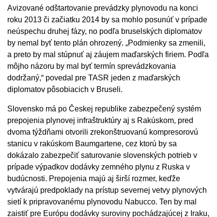
Avizované odštartovanie prevádzky plynovodu na konci
roku 2013 či začiatku 2014 by sa mohlo posunúť v prípade
neúspechu druhej fázy, no podľa bruselských diplomatov
by nemal byť tento plán ohrozený. „Podmienky sa zmenili,
a preto by mal stúpnuť aj záujem maďarských firiem. Podľa
môjho názoru by mal byť termín sprevádzkovania
dodržaný,“ povedal pre TASR jeden z maďarských
diplomatov pôsobiacich v Bruseli.
Slovensko má po Českej republike zabezpečený systém
prepojenia plynovej infraštruktúry aj s Rakúskom, pred
dvoma týždňami otvorili zrekonštruovanú kompresorovú
stanicu v rakúskom Baumgartene, cez ktorú by sa
dokázalo zabezpečiť saturovanie slovenských potrieb v
prípade výpadkov dodávky zemného plynu z Ruska v
budúcnosti. Prepojenia majú aj širší rozmer, keďže
vytvárajú predpoklady na prístup severnej vetvy plynových
sietí k pripravovanému plynovodu Nabucco. Ten by mal
zaistiť pre Európu dodávky suroviny pochádzajúcej z Iraku,