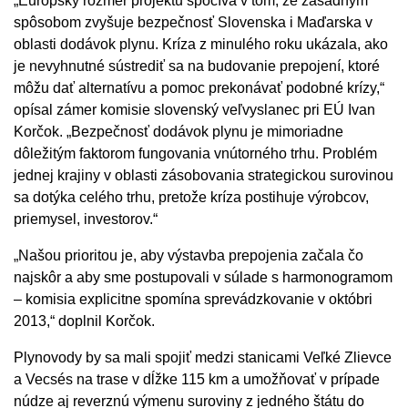
„Európsky rozmer projektu spočíva v tom, že zásadným
spôsobom zvyšuje bezpečnosť Slovenska i Maďarska v
oblasti dodávok plynu. Kríza z minulého roku ukázala, ako
je nevyhnutné sústrediť sa na budovanie prepojení, ktoré
môžu dať alternatívu a pomoc prekonávať podobné krízy,“
opísal zámer komisie slovenský veľvyslanec pri EÚ Ivan
Korčok. „Bezpečnosť dodávok plynu je mimoriadne
dôležitým faktorom fungovania vnútorného trhu. Problém
jednej krajiny v oblasti zásobovania strategickou surovinou
sa dotýka celého trhu, pretože kríza postihuje výrobcov,
priemysel, investorov.“
„Našou prioritou je, aby výstavba prepojenia začala čo
najskôr a aby sme postupovali v súlade s harmonogramom
– komisia explicitne spomína sprevádzkovanie v októbri
2013,“ doplnil Korčok.
Plynovody by sa mali spojiť medzi stanicami Veľké Zlievce
a Vecsés na trase v dĺžke 115 km a umožňovať v prípade
núdze aj reverznú výmenu suroviny z jedného štátu do