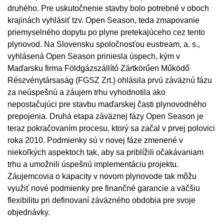
druhého. Pre uskutočnenie stavby bolo potrebné v oboch
krajinách vyhlásiť tzv. Open Season, teda zmapovanie
priemyselného dopytu po plyne pretekajúceho cez tento
plynovod. Na Slovensku spoločnosťou eustream, a. s.,
vyhlásená Open Season priniesla úspech, kým v
Maďarsku firma Földgázszállító Zártkörűen Működő
Részvénytársaság (FGSZ Zrt.) ohlásila prvú záväznú fázu
za neúspešnú a záujem trhu vyhodnotila ako
nepostačujúci pre stavbu maďarskej časti plynovodného
prepojenia. Druhá etapa záväznej fázy Open Season je
teraz pokračovaním procesu, ktorý sa začal v prvej polovici
roka 2010. Podmienky sú v novej fáze zmenené v
niekoľkých aspektoch tak, aby sa priblížili očakávaniam
trhu a umožnili úspešnú implementáciu projektu.
Záujemcovia o kapacity v novom plynovode tak môžu
využiť nové podmienky pre finančné garancie a väčšiu
flexibilitu pri definovaní záväzného obdobia pre svoje
objednávky.