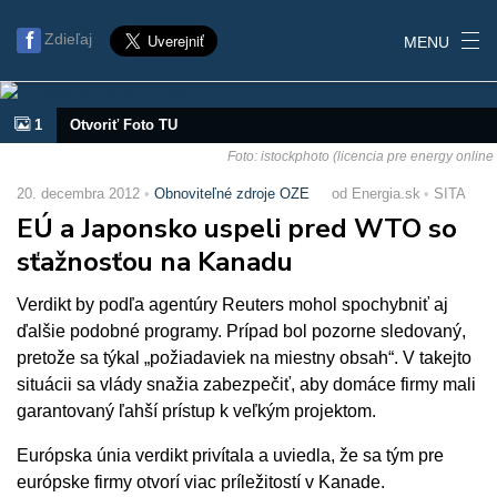
Zdieľaj
MENU
1
Otvoriť Foto TU
Foto: istockphoto (licencia pre energy online
20. decembra 2012
Obnoviteľné zdroje OZE
od Energia.sk
SITA
EÚ a Japonsko uspeli pred WTO so
sťažnosťou na Kanadu
Verdikt by podľa agentúry Reuters mohol spochybniť aj
ďalšie podobné programy. Prípad bol pozorne sledovaný,
pretože sa týkal „požiadaviek na miestny obsah“. V takejto
situácii sa vlády snažia zabezpečiť, aby domáce firmy mali
garantovaný ľahší prístup k veľkým projektom.
Európska únia verdikt privítala a uviedla, že sa tým pre
európske firmy otvorí viac príležitostí v Kanade.