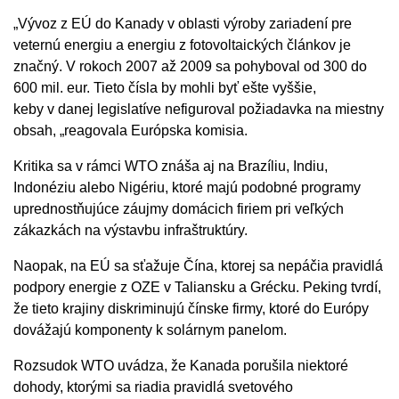
„Vývoz z EÚ do Kanady v oblasti výroby zariadení pre
veternú energiu a energiu z fotovoltaických článkov je
značný. V rokoch 2007 až 2009 sa pohyboval od 300 do
600 mil. eur. Tieto čísla by mohli byť ešte vyššie,
keby v danej legislatíve nefiguroval požiadavka na miestny
obsah, „reagovala Európska komisia.
Kritika sa v rámci WTO znáša aj na Brazíliu, Indiu,
Indonéziu alebo Nigériu, ktoré majú podobné programy
uprednostňujúce záujmy domácich firiem pri veľkých
zákazkách na výstavbu infraštruktúry.
Naopak, na EÚ sa sťažuje Čína, ktorej sa nepáčia pravidlá
podpory energie z OZE v Taliansku a Grécku. Peking tvrdí,
že tieto krajiny diskriminujú čínske firmy, ktoré do Európy
dovážajú komponenty k solárnym panelom.
Rozsudok WTO uvádza, že Kanada porušila niektoré
dohody, ktorými sa riadia pravidlá svetového