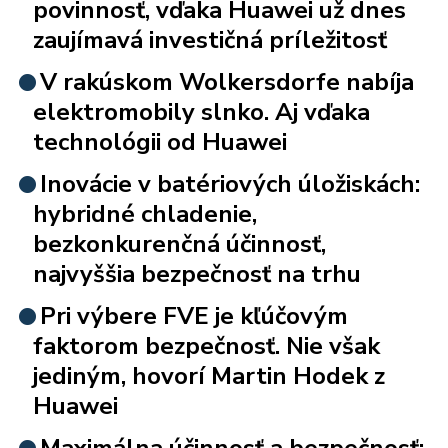
povinnosť, vďaka Huawei už dnes
zaujímavá investičná príležitosť
V rakúskom Wolkersdorfe nabíja
elektromobily slnko. Aj vďaka
technológii od Huawei
Inovácie v batériových úložiskách:
hybridné chladenie,
bezkonkurenčná účinnosť,
najvyššia bezpečnosť na trhu
Pri výbere FVE je kľúčovým
faktorom bezpečnosť. Nie však
jediným, hovorí Martin Hodek z
Huawei
Maximálna účinnosť a bezpečnosť: