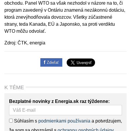
obchodu. Panel WTO sa však nezhodol v názore na to, či
program zavedený v Ontáriu znamená nezákonnú dotáciu,
ktorá znevýhodňovala dovozcov. Všetky zúčastnené
strany, teda Kanada, EÚ a Japonsko, sa proti verdiktu
WTO môžu odvolať.
Zdroj: ČTK, energia
Zdieľať
K TÉME
Bezplatné novinky z Energia.sk raz týždenne:
Súhlasím s
podmienkami používania
a potvrdzujem,
že som sa oboznámil s
ochranou osobných údajov