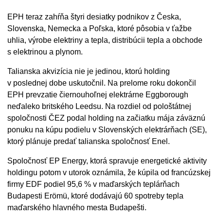
EPH teraz zahŕňa štyri desiatky podnikov z Česka,
Slovenska, Nemecka a Poľska, ktoré pôsobia v ťažbe
uhlia, výrobe elektriny a tepla, distribúcii tepla a obchode
s elektrinou a plynom.
Talianska akvizícia nie je jedinou, ktorú holding
v poslednej dobe uskutočnil. Na prelome roku dokončil
EPH prevzatie čiernouhoľnej elektrárne Eggborough
neďaleko britského Leedsu. Na rozdiel od pološtátnej
spoločnosti ČEZ podal holding na začiatku mája záväznú
ponuku na kúpu podielu v Slovenských elektrárňach (SE),
ktorý plánuje predať talianska spoločnosť Enel.
Spoločnosť EP Energy, ktorá spravuje energetické aktivity
holdingu potom v utorok oznámila, že kúpila od francúzskej
firmy EDF podiel 95,6 % v maďarských teplárňach
Budapesti Erömü, ktoré dodávajú 60 spotreby tepla
maďarského hlavného mesta Budapešti.