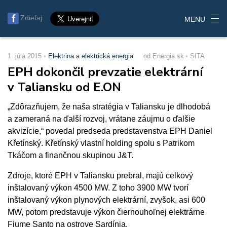
Zdieľaj
MENU
1. júla 2015
Elektrina a elektrická energia
od Energia.sk
SITA
EPH dokončil prevzatie elektrární
v Taliansku od E.ON
„Zdôrazňujem, že naša stratégia v Taliansku je dlhodobá
a zameraná na ďalší rozvoj, vrátane záujmu o ďalšie
akvizície,“ povedal predseda predstavenstva EPH Daniel
Křetínský. Křetínský vlastní holding spolu s Patrikom
Tkáčom a finančnou skupinou J&T.
Zdroje, ktoré EPH v Taliansku prebral, majú celkový
inštalovaný výkon 4500 MW. Z toho 3900 MW tvorí
inštalovaný výkon plynových elektrární, zvyšok, asi 600
MW, potom predstavuje výkon čiernouhoľnej elektrárne
Fiume Santo na ostrove Sardínia.