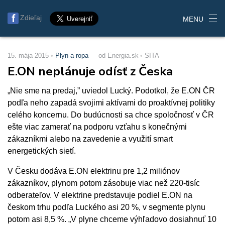
Zdieľaj
MENU
15. mája 2015
Plyn a ropa
od Energia.sk
SITA
E.ON neplánuje odísť z Česka
„Nie sme na predaj,” uviedol Lucký. Podotkol, že E.ON ČR
podľa neho zapadá svojimi aktívami do proaktívnej politiky
celého koncernu. Do budúcnosti sa chce spoločnosť v ČR
ešte viac zamerať na podporu vzťahu s konečnými
zákazníkmi alebo na zavedenie a využití smart
energetických sietí.
V Česku dodáva E.ON elektrinu pre 1,2 miliónov
zákazníkov, plynom potom zásobuje viac než 220-tisíc
odberateľov. V elektrine predstavuje podiel E.ON na
českom trhu podľa Luckého asi 20 %, v segmente plynu
potom asi 8,5 %. „V plyne chceme výhľadovo dosiahnuť 10