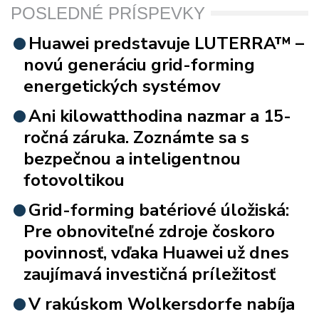
POSLEDNÉ PRÍSPEVKY
Huawei predstavuje LUTERRA™ –
novú generáciu grid-forming
energetických systémov
Ani kilowatthodina nazmar a 15-
ročná záruka. Zoznámte sa s
bezpečnou a inteligentnou
fotovoltikou
Grid-forming batériové úložiská:
Pre obnoviteľné zdroje čoskoro
povinnosť, vďaka Huawei už dnes
zaujímavá investičná príležitosť
V rakúskom Wolkersdorfe nabíja