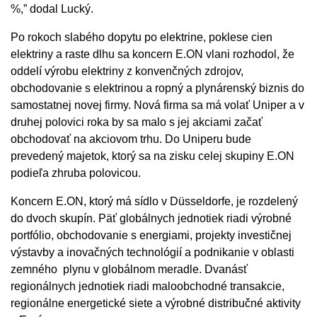
%,” dodal Lucký.
Po rokoch slabého dopytu po elektrine, poklese cien
elektriny a raste dlhu sa koncern E.ON vlani rozhodol, že
oddelí výrobu elektriny z konvenčných zdrojov,
obchodovanie s elektrinou a ropný a plynárenský biznis do
samostatnej novej firmy. Nová firma sa má volať Uniper a v
druhej polovici roka by sa malo s jej akciami začať
obchodovať na akciovom trhu. Do Uniperu bude
prevedený majetok, ktorý sa na zisku celej skupiny E.ON
podieľa zhruba polovicou.
Koncern E.ON, ktorý má sídlo v Düsseldorfe, je rozdelený
do dvoch skupín. Päť globálnych jednotiek riadi výrobné
portfólio, obchodovanie s energiami, projekty investičnej
výstavby a inovačných technológií a podnikanie v oblasti
zemného plynu v globálnom meradle. Dvanásť
regionálnych jednotiek riadi maloobchodné transakcie,
regionálne energetické siete a výrobné distribučné aktivity